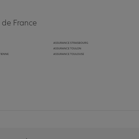
s de France
ASSURANCE STRASBOURG
ASSURANCE TOULON
TIENNE
ASSURANCE TOULOUSE
anz
in de Allianz
ge Youtube de Allianz
ur la page Instagram de Allianz