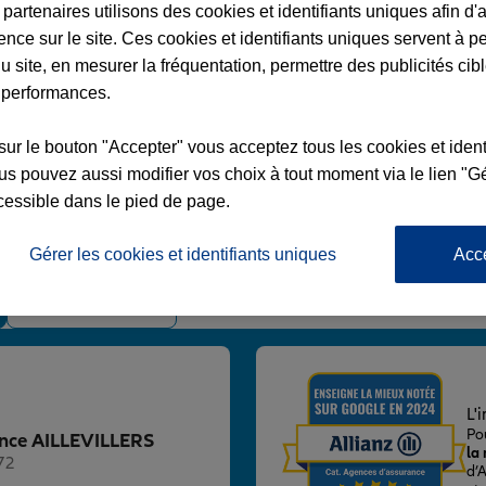
partenaires utilisons des cookies et identifiants uniques afin d'
ence sur le site. Ces cookies et identifiants uniques servent à p
u site, en mesurer la fréquentation, permettre des publicités cib
 performances.
VILLERS
sur le bouton "Accepter" vous acceptez tous les cookies et ident
s pouvez aussi modifier vos choix à tout moment via le lien "Gé
cessible dans le pied de page.
S ET LYAUMONT
Gérer les cookies et identifiants uniques
Acc
Voir l'agence
L'
Po
gence AILLEVILLERS
la
72
d’