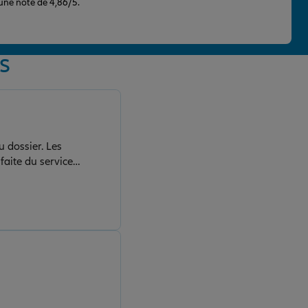
 une note de 4,86/5.
RS
u dossier. Les
faite du service