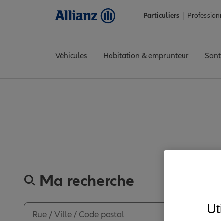
Particuliers
Profession
Véhicules
Habitation & emprunteur
Sant
Accueil
Trouver une agence Allianz
Haute-Saône
Aillevillers
Découvrez l
Ma recherche
Ut