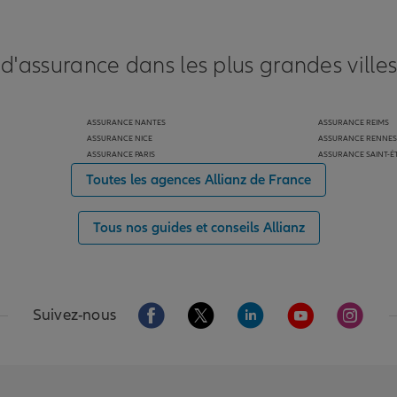
 d'assurance dans les plus grandes ville
ASSURANCE NANTES
ASSURANCE REIMS
ASSURANCE NICE
ASSURANCE RENNES
ASSURANCE PARIS
ASSURANCE SAINT-É
Toutes les agences Allianz de France
Tous nos guides et conseils Allianz
Aller sur la page Facebook de Allianz
Aller sur la page Twitter de Alli
Aller sur la page Linked
Aller sur la pa
Aller s
Suivez-nous