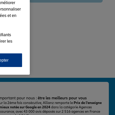
améliorer
ersonnaliser
lées et en
ifiants
rer les
epter
important pour nous :
être les meilleurs pour vous
ur la 2ème fois consécutive, Allianz remporte le
Prix de l’enseigne
 mieux notée sur Google en 2024
dans la catégorie Agences
Assurance, avec 43 000 avis déposés sur 2 516 agences en France