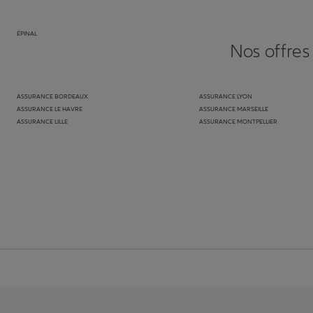
ÉPINAL
Nos offres
ASSURANCE BORDEAUX
ASSURANCE LYON
ASSURANCE LE HAVRE
ASSURANCE MARSEILLE
ASSURANCE LILLE
ASSURANCE MONTPELLIER