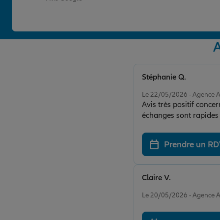
A
Stéphanie Q.
Note de 5 sur 5
Le 22/05/2026 - Agence 
Avis très positif concer
échanges sont rapides e
proposé et fesant preu
Prendre un R
Claire V.
Note de 5 sur 5
Le 20/05/2026 - Agence 