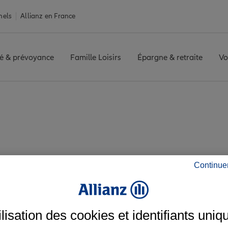
nels
Allianz en France
é & prévoyance
Famille Loisirs
Épargne & retraite
Vo
-et-Lyaumont
AILLEVILLERS
Avis agence AILLEVILLERS
es avis de l'agence 
Continue
ilisation des cookies et identifiants uniq