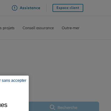
Assistance
Espace client
s projets
Conseil assurance
Outre-mer
AILLEVILLERS
r sans accepter
ues
Recherche
Utiliser ma position