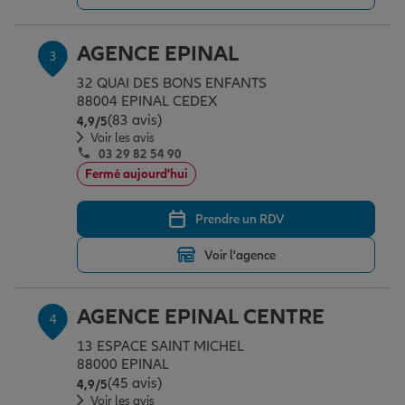
AGENCE EPINAL
3
Garantie des accidents de la vie
32 QUAI DES BONS ENFANTS
88004 EPINAL CEDEX
(83 avis)
Note de 4.9 sur 5
4,9
/5
Assurance scolaire
Voir les avis
03 29 82 54 90
Fermé aujourd'hui
Protection juridique
Prendre un RDV
Retraite
Voir l'agence
AGENCE EPINAL CENTRE
4
Tous nos devis d'assurance
13 ESPACE SAINT MICHEL
88000 EPINAL
(45 avis)
Note de 4.9 sur 5
4,9
/5
Voir les avis