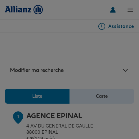
Men
Assistance
Particuliers
Assurance Épinal : 4
agences Allianz à Épinal
Véhicules
Modifier ma recherche
Habitation & emprunteur
Auto
Liste
Carte
Santé & prévoyance
2 roues
Habitation
AGENCE EPINAL
1
Famille Loisirs
Autres véhicules
Équipements habitation
Santé
4 AV DU GENERAL DE GAULLE
88000 EPINAL
(119 avis)
Note de 5 sur 5