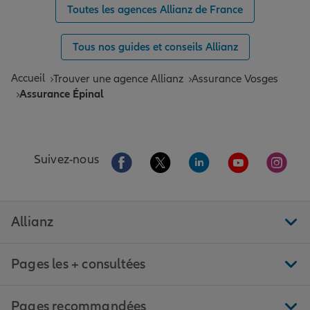
Toutes les agences Allianz de France
Tous nos guides et conseils Allianz
Accueil
Trouver une agence Allianz
Assurance Vosges
Assurance Épinal
Aller sur la page Facebook de Allianz
Aller sur la page Twitter de All
Aller sur la page Linke
Aller sur la pa
Aller 
Suivez-nous
Allianz
Pages les + consultées
Pages recommandées