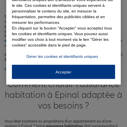
L'assistance en cas de panne, particulièrement utile sur les
le site. Ces cookies et identifiants uniques servent à
routes montagneuses des Vosges
personnaliser le contenu du site, en mesurer la
Selon votre profil et vos habitudes de conduite dans la région
fréquentation, permettre des publicités ciblées et en
d'Epinal, nos agents vous guident vers les options les plus
mesurer les performances.
pertinentes :
assurance au kilomètre
, garantie du conducteur,
En cliquant sur le bouton "Accepter" vous acceptez tous
protection du véhicule, etc. Vous pouvez aussi opter pour des
les cookies et identifiants uniques. Vous pouvez aussi
formules spécifiques, par exemple si vous conduisez une
voiture
modifier vos choix à tout moment via le lien "Gérer les
électrique
ou
semi-autonome
. Même en cas de malus, nous avons la
cookies" accessible dans le pied de page.
solution avec notre
assurance auto pour malussé ou résilié
.
Retrouvez tous nos
conseils auto
pour bien choisir votre assurance à
Gérer les cookies et identifiants uniques
Epinal.
Obtenir un tarif pour votre assurance auto à Epinal
Accepter
Comment choisir l'assurance
habitation à Epinal adaptée à
vos besoins ?
Vous êtes locataire ou propriétaire d'un appartement ou d'une
maison à Epinal ? Votre
assurance habitation
doit correspondre à