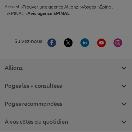
Accueil
Trouver une agence Allianz
Vosges
Épinal
EPINAL
Avis agence EPINAL
Aller sur la page Facebook de Allianz
Aller sur la page Twitter de All
Aller sur la page Linke
Aller sur la pa
Aller 
Suivez-nous
Allianz
Pages les + consultées
Pages recommandées
À vos côtés au quotidien