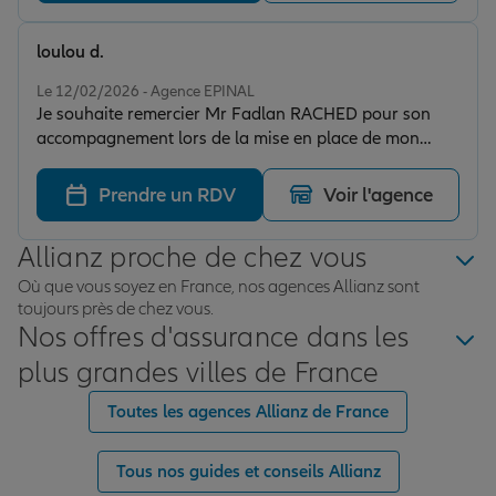
loulou d.
Note de 5 sur 5
Le 12/02/2026 - Agence EPINAL
Je souhaite remercier Mr Fadlan RACHED pour son
accompagnement lors de la mise en place de mon
contrat mutuelle chez Allianz. Professionnel, à l’écoute
et très clair dans ses explications, il a su me proposer
Prendre un RDV
Voir l'agence
une solution adaptée à ma situation. Son sérieux et sa
disponibilité méritent d’être soulignés. Je recommande
Allianz proche de chez vous
vivement.
Où que vous soyez en France, nos agences Allianz sont
toujours près de chez vous.
Nos offres d'assurance dans les
plus grandes villes de France
Toutes les agences Allianz de France
Tous nos guides et conseils Allianz