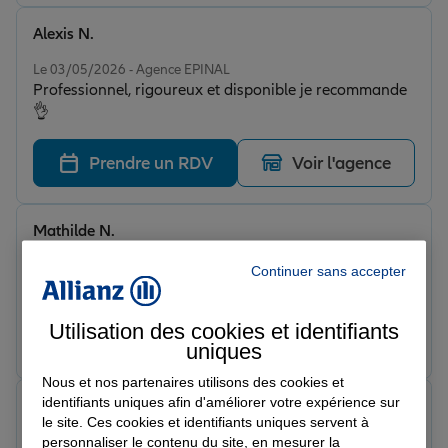
Alexis N.
Note de 5 sur 5
Le 03/05/2026 - Agence EPINAL
Professionnel, rigoureux et disponible je recommande
👌
Prendre un RDV
Voir l'agence
Mathilde N.
Note de 5 sur 5
Le 30/04/2026 - Agence EPINAL
Continuer sans accepter
Assureur fiable et efficace, je recommande.
Utilisation des cookies et identifiants
Prendre un RDV
Voir l'agence
uniques
Nous et nos partenaires utilisons des cookies et
identifiants uniques afin d'améliorer votre expérience sur
Nadia F.
le site. Ces cookies et identifiants uniques servent à
Note de 5 sur 5
personnaliser le contenu du site, en mesurer la
Le 30/04/2026 - Agence EPINAL