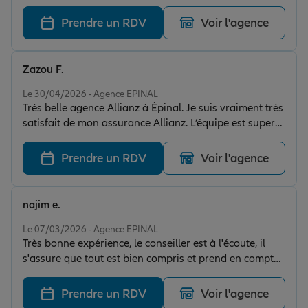
Prendre un RDV
Voir l'agence
Zazou F.
Note de 5 sur 5
Le 30/04/2026 - Agence EPINAL
Très belle agence Allianz à Épinal. Je suis vraiment très
satisfait de mon assurance Allianz. L’équipe est super
réactive, toujours à l’écoute et très professionnelle. À
chaque sinistre que j’ai pu avoir, mon dossier a
Prendre un RDV
Voir l'agence
toujours été pris en compte sérieusement, avec un vrai
suivi et des réponses rapides. On sent qu’ils cherchent
réellement à accompagner leurs clients et à trouver
najim e.
des solutions. C’est rassurant d’avoir une agence aussi
Note de 5 sur 5
disponible et humaine. Je recommande fortement cette
Le 07/03/2026 - Agence EPINAL
Très bonne expérience, le conseiller est à l'écoute, il
agence, qui mérite vraiment d’être reconnue pour son
s'assure que tout est bien compris et prend en compte
sérieux et la qualité de son service.
chaque détails ! Je recommande vraiment cette agence
! Merci à vous
Prendre un RDV
Voir l'agence