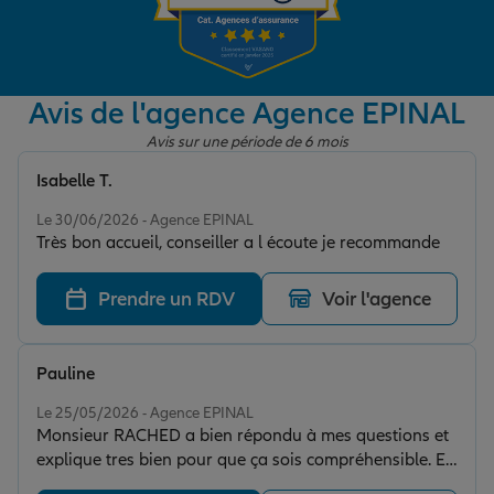
Garantie des accidents de la vie
Avis de l'agence Agence EPINAL
Avis sur une période de 6 mois
Assurance scolaire
Isabelle T.
Note de 5 sur 5
Le 30/06/2026 - Agence EPINAL
Protection juridique
Très bon accueil, conseiller a l écoute je recommande
Prendre un RDV
Voir l'agence
Retraite
Pauline
Tous nos devis d'assurance
Note de 5 sur 5
Le 25/05/2026 - Agence EPINAL
Monsieur RACHED a bien répondu à mes questions et
explique tres bien pour que ça sois compréhensible. Et
reste très disponible pour ses clients !