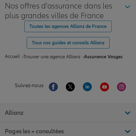
Nos offres d'assurance dans les
plus grandes villes de France
Toutes les agences Allianz de France
Tous nos guides et conseils Allianz
Accueil
Trouver une agence Allianz
Assurance Vosges
Aller sur la page Facebook de Allianz
Aller sur la page Twitter de All
Aller sur la page Linke
Aller sur la pa
Aller 
Suivez-nous
Allianz
Pages les + consultées