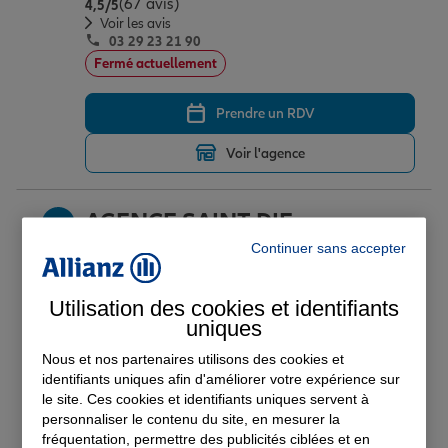
(67 avis)
Note de 4.5 sur 5
4,5
/5
Voir les avis
03 29 23 21 90
Fermé actuellement
Prendre un RDV
Voir l'agence
AGENCE SAINT DIE
23
Continuer sans accepter
13 RUE D ALSACE
88100 ST DIE DES VOSGES
(133 avis)
Note de 4.8 sur 5
4,8
/5
Utilisation des cookies et identifiants
Voir les avis
uniques
03 29 55 00 66
Fermé actuellement
Nous et nos partenaires utilisons des cookies et
identifiants uniques afin d'améliorer votre expérience sur
le site. Ces cookies et identifiants uniques servent à
Prendre un RDV
personnaliser le contenu du site, en mesurer la
fréquentation, permettre des publicités ciblées et en
Voir l'agence