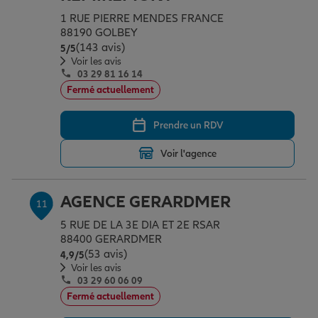
1 RUE PIERRE MENDES FRANCE
88190 GOLBEY
(143 avis)
Note de 5 sur 5
5
/5
Voir les avis
03 29 81 16 14
Fermé actuellement
Prendre un RDV
Voir l'agence
AGENCE GERARDMER
11
5 RUE DE LA 3E DIA ET 2E RSAR
88400 GERARDMER
(53 avis)
Note de 4.9 sur 5
4,9
/5
Voir les avis
03 29 60 06 09
Fermé actuellement