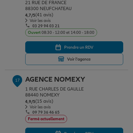
21 RUE DE FRANCE
88300 NEUFCHATEAU
(41 avis)
Note de 4.7 sur 5
4,7
/5
Voir les avis
03 29 94 03 21
Ouvert
08:30 - 12:00 et 14:00 - 18:00
Prendre un RDV
Voir l'agence
AGENCE NOMEXY
17
1 RUE CHARLES DE GAULLE
88440 NOMEXY
(15 avis)
Note de 4.9 sur 5
4,9
/5
Voir les avis
09 79 36 46 65
Fermé actuellement