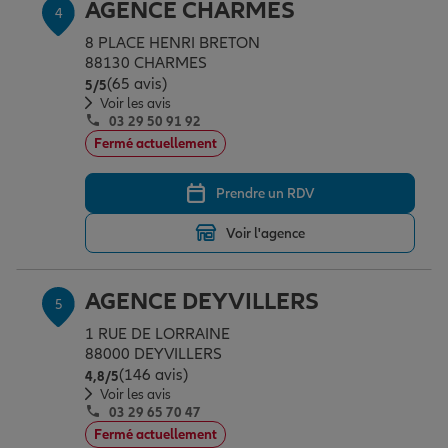
AGENCE CHARMES
4
8 PLACE HENRI BRETON
88130 CHARMES
(65 avis)
Note de 5 sur 5
5
/5
Voir les avis
03 29 50 91 92
Fermé actuellement
Prendre un RDV
Voir l'agence
AGENCE DEYVILLERS
5
1 RUE DE LORRAINE
88000 DEYVILLERS
(146 avis)
Note de 4.8 sur 5
4,8
/5
Voir les avis
03 29 65 70 47
Fermé actuellement