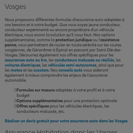
Vosges
Nous proposons différentes formules d'assurance auto adaptées à
vos besoins et à votre budget. Que vous soyez jeune conducteur,
conducteur expérimenté ou encore propriétaire d'un véhicule
électrique, nous avons la solution qu'il vous faut. Nos options
supplémentaires, comme la
protection juridique
ou l'
assistance
panne
, vous permettent de rouler en toute sérénité sur les routes
vosgiennes, de Gérardmer à Épinal en passant par Saint-Dié-des-
Vosges. Découvrez également nos offres spécifiques pour les
assurances auto au km
, les
conducteurs malussés ou résiliés
, les
voitures électriques
, les
véhicules semi-autonomes
, ainsi que pour
les
motos
et les
scooters
. Nos
conseils auto
vous aideront
également à mieux comprendre les enjeux de l'assurance
automobile.
Formules sur mesure
adaptées à votre profil et à votre
budget
Options supplémentaires
pour une protection optimale
Offres spécifiques
pour les véhicules électriques, les
conducteurs malussés, etc.
Réaliser un devis gratuit pour votre assurance auto dans les Vosges
Assurance Habitation dans les Vosges