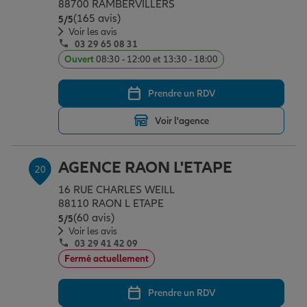
88700 RAMBERVILLERS
(165 avis)
Note de 5 sur 5
5
/5
Voir les avis
03 29 65 08 31
Ouvert
08:30 - 12:00 et 13:30 - 18:00
Prendre un RDV
Voir l'agence
AGENCE RAON L'ETAPE
20
16 RUE CHARLES WEILL
88110 RAON L ETAPE
(60 avis)
Note de 5 sur 5
5
/5
Voir les avis
03 29 41 42 09
Fermé actuellement
Prendre un RDV