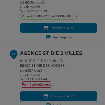
(186 avis)
Note de 4.9 sur 5
4,9
/5
Voir les avis
03 29 56 15 19
Ouvert
08:00 - 12:00 et 14:00 - 18:00
Prendre un RDV
Voir l'agence
AGENCE ST DIE 3 VILLES
26
41 RUE DES TROIS VILLES
88100 ST DIE DES VOSGES
(57 avis)
Note de 4.9 sur 5
4,9
/5
Voir les avis
03 29 56 24 44
Fermé actuellement
Prendre un RDV