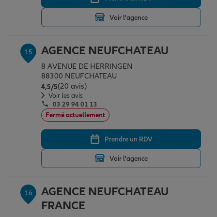
Voir l'agence
AGENCE NEUFCHATEAU
15
8 AVENUE DE HERRINGEN
88300 NEUFCHATEAU
(20 avis)
Note de 4.5 sur 5
4,5
/5
Voir les avis
03 29 94 01 13
Fermé actuellement
Prendre un RDV
Voir l'agence
AGENCE NEUFCHATEAU
16
FRANCE