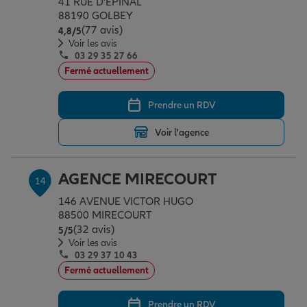
41 RUE D'EPINAL
88190 GOLBEY
(77 avis)
Note de 4.8 sur 5
4,8
/5
Voir les avis
03 29 35 27 66
Fermé actuellement
Prendre un RDV
Voir l'agence
AGENCE MIRECOURT
14
146 AVENUE VICTOR HUGO
88500 MIRECOURT
(32 avis)
Note de 5 sur 5
5
/5
Voir les avis
03 29 37 10 43
Fermé actuellement
Prendre un RDV