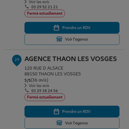
Voir les avis
03 29 52 21 21
Fermé actuellement
Prendre un RDV
Voir l'agence
AGENCE THAON LES VOSGES
29
120 RUE D ALSACE
88150 THAON LES VOSGES
(36 avis)
Note de 5 sur 5
5
/5
Voir les avis
03 29 38 24 56
Fermé actuellement
Prendre un RDV
Voir l'agence