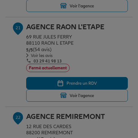
Voir l'agence
AGENCE RAON L'ETAPE
21
69 RUE JULES FERRY
88110 RAON L ETAPE
(54 avis)
Note de 5 sur 5
5
/5
Voir les avis
03 29 41 98 13
Fermé actuellement
Prendre un RDV
Voir l'agence
AGENCE REMIREMONT
22
12 RUE DES CARDES
88200 REMIREMONT