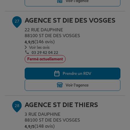
Voir l'agence
AGENCE ST DIE DES VOSGES
27
22 RUE DAUPHINE
88100 ST DIE DES VOSGES
(146 avis)
Note de 4.9 sur 5
4,9
/5
Voir les avis
03 29 42 04 22
Fermé actuellement
Prendre un RDV
Voir l'agence
AGENCE ST DIE THIERS
28
3 RUE DAUPHINE
88100 ST DIE DES VOSGES
(148 avis)
Note de 4.9 sur 5
4,9
/5