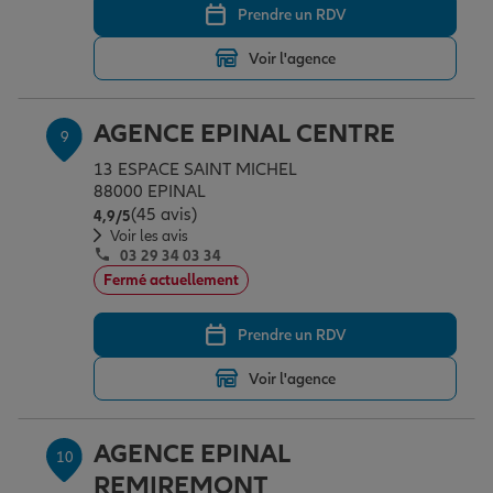
Prendre un RDV
Voir l'agence
AGENCE EPINAL CENTRE
9
13 ESPACE SAINT MICHEL
88000 EPINAL
(45 avis)
Note de 4.9 sur 5
4,9
/5
Voir les avis
03 29 34 03 34
Fermé actuellement
Prendre un RDV
Voir l'agence
AGENCE EPINAL
10
REMIREMONT