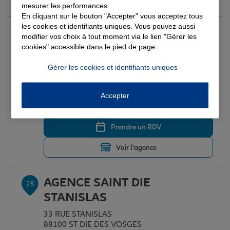
mesurer les performances.
En cliquant sur le bouton "Accepter" vous acceptez tous
les cookies et identifiants uniques. Vous pouvez aussi
AGENCE SAINT DIE
24
modifier vos choix à tout moment via le lien "Gérer les
cookies" accessible dans le pied de page.
19 QUAI DU MAL LECLERC
88100 ST DIE DES VOSGES
Gérer les cookies et identifiants uniques
(182 avis)
Note de 4.9 sur 5
4,9
/5
Voir les avis
03 29 56 00 65
Accepter
Fermé actuellement
Prendre un RDV
Voir l'agence
AGENCE SAINT DIE
25
STANISLAS
33 RUE STANISLAS
88100 ST DIE DES VOSGES