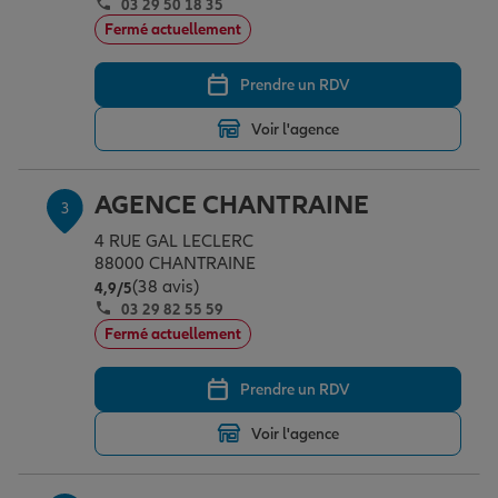
03 29 50 18 35
Fermé actuellement
Garantie des accidents de la vie
Prendre un RDV
Voir l'agence
Assurance scolaire
AGENCE CHANTRAINE
3
Protection juridique
4 RUE GAL LECLERC
88000 CHANTRAINE
(38 avis)
Note de 4.9 sur 5
4,9
/5
03 29 82 55 59
Retraite
Fermé actuellement
Prendre un RDV
Tous nos devis d'assurance
Voir l'agence