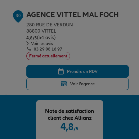
AGENCE VITTEL MAL FOCH
30
280 RUE DE VERDUN
88800 VITTEL
(54 avis)
Note de 4.8 sur 5
4,8
/5
Voir les avis
03 29 08 16 97
Fermé actuellement
Prendre un RDV
Voir l'agence
Note de satisfaction
client chez Allianz
4,8
/5
Note de 4.8 sur 5