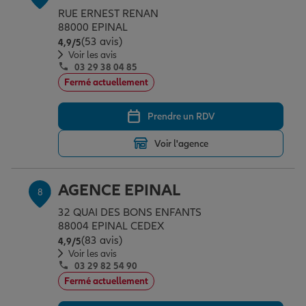
RUE ERNEST RENAN
88000 EPINAL
(53 avis)
Note de 4.9 sur 5
4,9
/5
Voir les avis
03 29 38 04 85
Fermé actuellement
Prendre un RDV
Voir l'agence
AGENCE EPINAL
8
32 QUAI DES BONS ENFANTS
88004 EPINAL CEDEX
(83 avis)
Note de 4.9 sur 5
4,9
/5
Voir les avis
03 29 82 54 90
Fermé actuellement