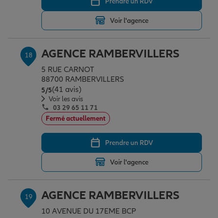
Prendre un RDV
Voir l'agence
AGENCE RAMBERVILLERS
18
5 RUE CARNOT
88700 RAMBERVILLERS
(41 avis)
Note de 5 sur 5
5
/5
Voir les avis
03 29 65 11 71
Fermé actuellement
Prendre un RDV
Voir l'agence
AGENCE RAMBERVILLERS
19
10 AVENUE DU 17EME BCP