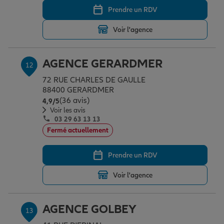
Prendre un RDV
Voir l'agence
AGENCE GERARDMER
12
72 RUE CHARLES DE GAULLE
88400 GERARDMER
(36 avis)
Note de 4.9 sur 5
4,9
/5
Voir les avis
03 29 63 13 13
Fermé actuellement
Prendre un RDV
Voir l'agence
AGENCE GOLBEY
13