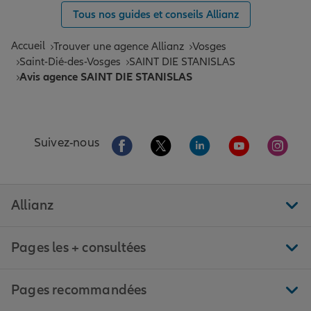
Tous nos guides et conseils Allianz
Accueil
Trouver une agence Allianz
Vosges
Saint-Dié-des-Vosges
SAINT DIE STANISLAS
Avis agence SAINT DIE STANISLAS
Aller sur la page Facebook de Allianz
Aller sur la page Twitter de All
Aller sur la page Linke
Aller sur la pa
Aller 
Suivez-nous
Allianz
Pages les + consultées
Pages recommandées