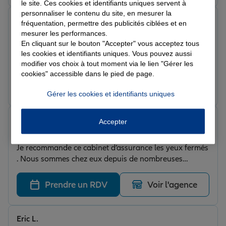
le site. Ces cookies et identifiants uniques servent à
analyser avec vous. Je recommande +++.
personnaliser le contenu du site, en mesurer la
Céline L.
fréquentation, permettre des publicités ciblées et en
Note de 5 sur 5
mesurer les performances.
Le 16/06/2026 - Agence SAINT DIE STANISLAS
En cliquant sur le bouton "Accepter" vous acceptez tous
Très bonne équipe et toujours à l'écoute. Merci à vous
les cookies et identifiants uniques. Vous pouvez aussi
tous
modifier vos choix à tout moment via le lien "Gérer les
cookies" accessible dans le pied de page.
Prendre un RDV
Voir l'agence
Gérer les cookies et identifiants uniques
Véronique A.
Accepter
Note de 5 sur 5
Le 05/06/2026 - Agence SAINT DIE STANISLAS
Je recommande ce cabinet d’assurance les yeux fermés
. Nous sommes chez eux depuis de nombreuses
années Au-delà de leur grand professionnalisme, toute
l’équipe fait preuve d’une qualité humaine
Prendre un RDV
Voir l'agence
remarquable ce qui est plutôt rare aujourd’hui .
Toujours disponibles, à l’écoute et très réactifs, ils
prennent le temps de conseiller et d’accompagner leurs
Eric L.
clients avec bienveillance et efficacité. La confiance est