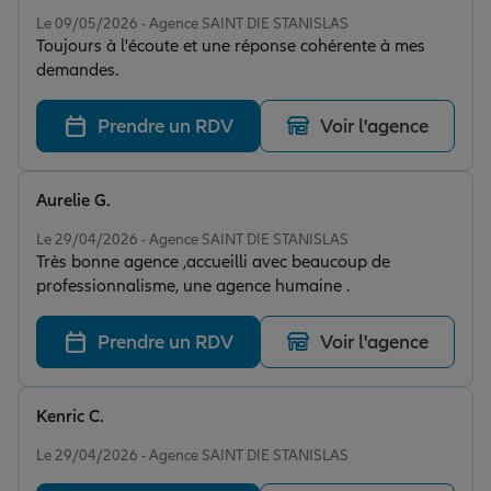
Note de 5 sur 5
essentielle, et nous avons trouvé un véritable
Le 09/05/2026 - Agence SAINT DIE STANISLAS
Toujours à l'écoute et une réponse cohérente à mes
partenaire qui place l’humain au cœur de sa relation
demandes.
client. Les démarches sont claires, le suivi est
irréprochable et les solutions proposées sont toujours
adaptées à notre famille . Un immense merci pour
Prendre un RDV
Voir l'agence
votre sérieux, et votre gentillesse . Je recommande
sans hésitation !
Aurelie G.
Note de 5 sur 5
Le 29/04/2026 - Agence SAINT DIE STANISLAS
Très bonne agence ,accueilli avec beaucoup de
professionnalisme, une agence humaine .
Prendre un RDV
Voir l'agence
Kenric C.
Note de 5 sur 5
Le 29/04/2026 - Agence SAINT DIE STANISLAS