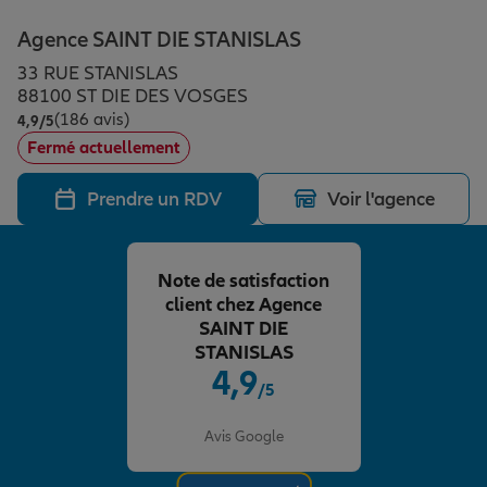
Épargne & retraite
Assurance emprunteur
Prévoyance et dépendance
Protection de la famille
Agence SAINT DIE STANISLAS
33 RUE STANISLAS
Vos projets
Assurance animal de compagnie
Protection juridique
Plan épargne retraite
88100 ST DIE DES VOSGES
(186 avis)
Note de 4.9 sur 5
4,9
/5
Fermé actuellement
Conseil assurance
Assurance vie
Partir en vacances
Prendre un RDV
Voir l'agence
Outre-mer
Placements financiers
Déménager
Note de satisfaction
client chez Agence
Professionnels
Investissements immobiliers
Changer de voiture
Assurance auto
SAINT DIE
STANISLAS
4,9
/5
Allianz en France
Transmission
Départ à la retraite
Assurance habitation
Note de 4.9 sur 5
Avis Google
Préparer l’avenir
Le Pack Famille