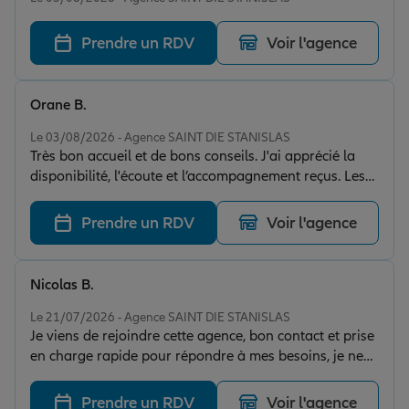
Prendre un RDV
Voir l'agence
Orane B.
Note de 5 sur 5
Le 03/08/2026 - Agence SAINT DIE STANISLAS
Très bon accueil et de bons conseils. J'ai apprécié la
disponibilité, l'écoute et l’accompagnement reçus. Les
explications étaient claires et les démarches ont été
très simples.
Prendre un RDV
Voir l'agence
Nicolas B.
Note de 5 sur 5
Le 21/07/2026 - Agence SAINT DIE STANISLAS
Je viens de rejoindre cette agence, bon contact et prise
en charge rapide pour répondre à mes besoins, je ne
souhaite pas avoir besoin d'eux pour un sinistre, mais
j'espère que la même efficacité sera présente.
Prendre un RDV
Voir l'agence