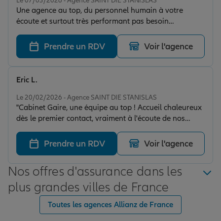
Le 07/03/2026 - Agence SAINT DIE STANISLAS
Une agence au top, du personnel humain à votre
écoute et surtout très performant pas besoin
d'attendre plusieurs jours pour avoir un contact ou un
papier dans l'heure votre demande est traitée. Bref une
Prendre un RDV
Voir l'agence
agence qui est vraiment au top je recommande
vivement. Merci à vous de m'avoir accompagné dans
mon projet.
Eric L.
Note de 5 sur 5
Le 20/02/2026 - Agence SAINT DIE STANISLAS
"Cabinet Gaire, une équipe au top ! Accueil chaleureux
dès le premier contact, vraiment à l'écoute de nos
besoins. Ce qui fait la différence : leur réactivité et leur
capacité à trouver des solutions concrètes. On se sent
Prendre un RDV
Voir l'agence
vraiment accompagné. Je recommande sans hésiter !"
Nos offres d'assurance dans les
plus grandes villes de France
Toutes les agences Allianz de France