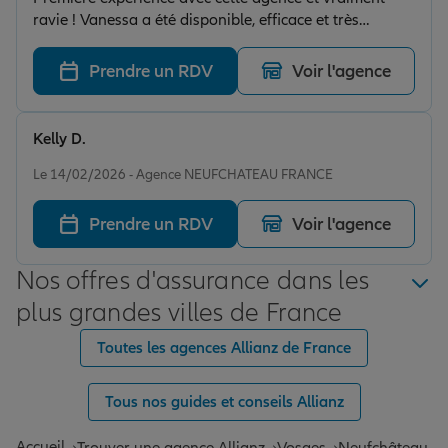
ravie ! Vanessa a été disponible, efficace et très
professionnelle pour la mise en place de mon contrat.
Un accompagnement rassurant et rapide. Je
Prendre un RDV
Voir l'agence
recommande 👍
Kelly D.
Note de 5 sur 5
Le 14/02/2026 - Agence NEUFCHATEAU FRANCE
Prendre un RDV
Voir l'agence
Nos offres d'assurance dans les
plus grandes villes de France
Toutes les agences Allianz de France
Tous nos guides et conseils Allianz
Accueil