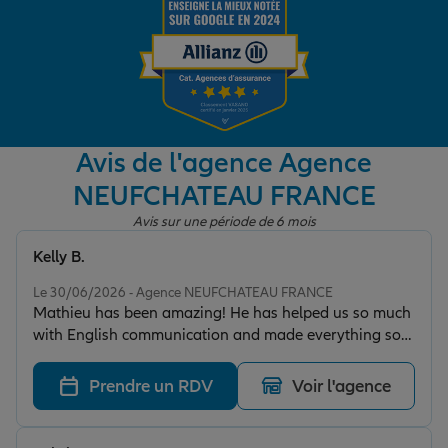
Garantie des accidents de la vie
Assurance scolaire
Avis de l'agence Agence
NEUFCHATEAU FRANCE
Protection juridique
Avis sur une période de 6 mois
Kelly B.
Note de 5 sur 5
Retraite
Le 30/06/2026 - Agence NEUFCHATEAU FRANCE
Mathieu has been amazing! He has helped us so much
with English communication and made everything so
Tous nos devis d'assurance
smooth with the transition of current insurance. Thank
you so much for everything
Prendre un RDV
Voir l'agence