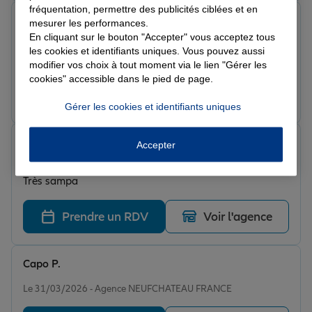
fréquentation, permettre des publicités ciblées et en
Estelle L.
mesurer les performances.
Note de 5 sur 5
En cliquant sur le bouton "Accepter" vous acceptez tous
Le 20/04/2026 - Agence NEUFCHATEAU FRANCE
les cookies et identifiants uniques. Vous pouvez aussi
Très bien ! Je recommande.
modifier vos choix à tout moment via le lien "Gérer les
cookies" accessible dans le pied de page.
Prendre un RDV
Voir l'agence
Gérer les cookies et identifiants uniques
Fateh K.
Accepter
Note de 5 sur 5
Le 31/03/2026 - Agence NEUFCHATEAU FRANCE
Très sampa
Prendre un RDV
Voir l'agence
Capo P.
Note de 5 sur 5
Le 31/03/2026 - Agence NEUFCHATEAU FRANCE