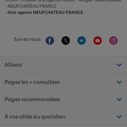
Trouver une agence Allianz
Vosges
Neufchâteau
NEUFCHATEAU FRANCE
Avis agence NEUFCHATEAU FRANCE
Aller sur la page Facebook de Allianz
Aller sur la page Twitter de All
Aller sur la page Linke
Aller sur la pa
Aller 
Suivez-nous
Allianz
Pages les + consultées
Pages recommandées
À vos côtés au quotidien