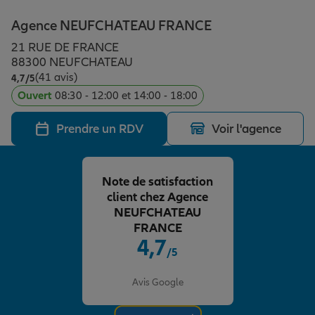
Épargne & retraite
Assurance emprunteur
Prévoyance et dépendance
Protection de la famille
Agence NEUFCHATEAU FRANCE
21 RUE DE FRANCE
Vos projets
Assurance animal de compagnie
Protection juridique
Plan épargne retraite
88300 NEUFCHATEAU
(41 avis)
Note de 4.7 sur 5
4,7
/5
Ouvert
08:30 - 12:00 et 14:00 - 18:00
Conseil assurance
Assurance vie
Partir en vacances
Prendre un RDV
Voir l'agence
Outre-mer
Placements financiers
Déménager
Note de satisfaction
client chez Agence
Professionnels
Investissements immobiliers
Changer de voiture
Assurance auto
NEUFCHATEAU
FRANCE
4,7
/5
Allianz en France
Transmission
Départ à la retraite
Assurance habitation
Note de 4.7 sur 5
Avis Google
Préparer l’avenir
Le Pack Famille