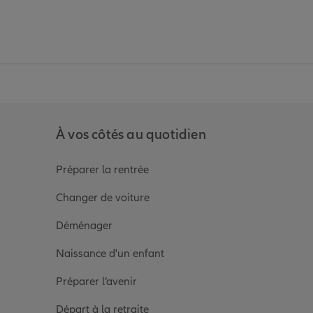
anz
in de Allianz
ge Youtube de Allianz
ur la page Instagram de Allianz
À vos côtés au quotidien
Préparer la rentrée
Changer de voiture
Déménager
Naissance d'un enfant
Préparer l’avenir
Départ à la retraite