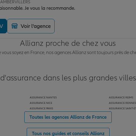
 RAMBERVILLERS
raisonnable. Je vous la recommande.
DV
Voir l'agence
Allianz proche de chez vous
vous soyez en France, nos agences Allianz sont toujours près de ch
 d'assurance dans les plus grandes ville
ASSURANCE NANTES
ASSURANCE REIMS
ASSURANCE NICE
ASSURANCE RENNES
ASSURANCE PARIS
ASSURANCE SAINT-É
Toutes les agences Allianz de France
Tous nos guides et conseils Allianz