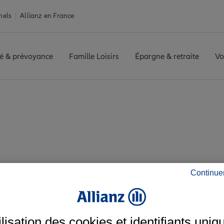
nels
Allianz en France
é & prévoyance
Famille Loisirs
Épargne & retraite
Vo
MBERVILLERS
Avis agence RAMBERVILLERS
s avis de l'agence 
Continue
ilisation des cookies et identifiants uniq