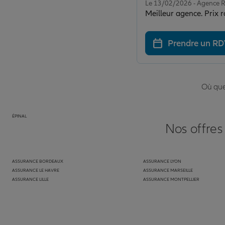
Le 13/02/2026 - Agence
Meilleur agence. Prix 
Prendre un R
Où que 
ÉPINAL
Nos offres
ASSURANCE BORDEAUX
ASSURANCE LYON
ASSURANCE LE HAVRE
ASSURANCE MARSEILLE
ASSURANCE LILLE
ASSURANCE MONTPELLIER