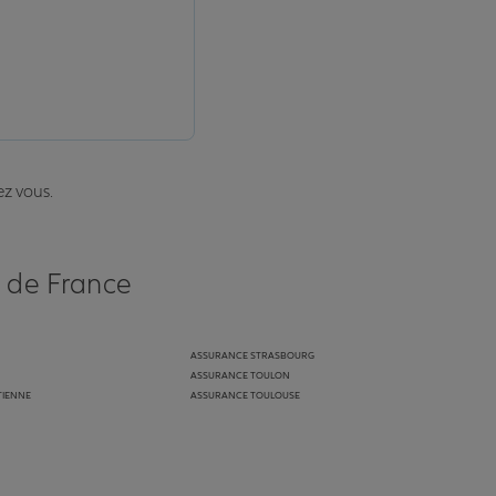
ez vous.
s de France
ASSURANCE STRASBOURG
ASSURANCE TOULON
TIENNE
ASSURANCE TOULOUSE