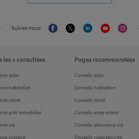
Aller sur la page Facebook de Allianz
Aller sur la page Twitter de Alli
Aller sur la page Linked
Aller sur la pa
Aller s
Suivez-nous
 les + consultées
Pages recommandées
nce auto
Conseils auto
nce habitation
Conseils habitation
nce santé
Conseils santé
nce prêt immobilier
Conseils emprunteur
nce vie
Conseils assurance vie
nce scolaire
Conseils cybersécurité