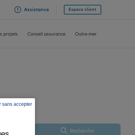
Assistance
Espace client
s projets
Conseil assurance
Outre-mer
RAMBERVILLERS
r sans accepter
Recherche
ues
Utiliser ma position