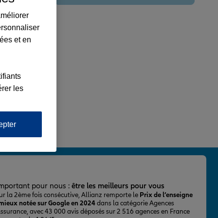
améliorer
ersonnaliser
lées et en
ifiants
rer les
epter
important pour nous :
être les meilleurs pour vous
ur la 2ème fois consécutive, Allianz remporte le
Prix de l’enseigne
 mieux notée sur Google en 2024
dans la catégorie Agences
Assurance, avec 43 000 avis déposés sur 2 516 agences en France