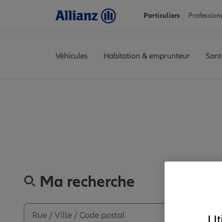
Particuliers
Profession
Véhicules
Habitation & emprunteur
Sant
Accueil
Trouver une agence Allianz
Vosges
Rambervillers
RA
Découvrez le
Ma recherche
Ut