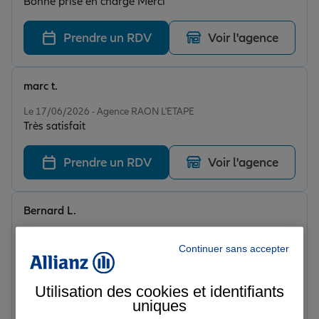
Bonne prise en charge Merci
Prendre un RDV
Voir l'agence
marc t.
Note de 5 sur 5
Le 17/06/2026 - Agence RAON L'ETAPE
Très satisfait
Prendre un RDV
Voir l'agence
Bernard L.
Note de 5 sur 5
Le 24/04/2026 - Agence RAON L'ETAPE
Continuer sans accepter
Bon accueil. Renseignements au top je conseille
fortement cette agence
Utilisation des cookies et identifiants
Prendre un RDV
Voir l'agence
uniques