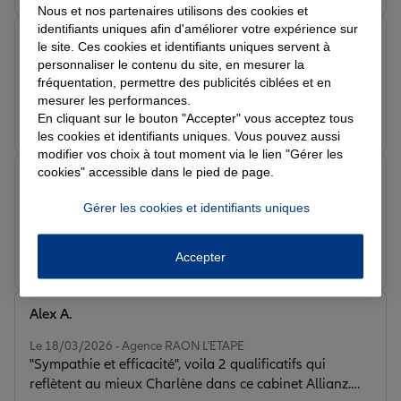
Nous et nos partenaires utilisons des cookies et
identifiants uniques afin d'améliorer votre expérience sur
Aurelien C.
le site. Ces cookies et identifiants uniques servent à
Note de 5 sur 5
personnaliser le contenu du site, en mesurer la
Le 31/03/2026 - Agence RAON L'ETAPE
fréquentation, permettre des publicités ciblées et en
mesurer les performances.
Prendre un RDV
Voir l'agence
En cliquant sur le bouton "Accepter" vous acceptez tous
les cookies et identifiants uniques. Vous pouvez aussi
modifier vos choix à tout moment via le lien "Gérer les
cookies" accessible dans le pied de page.
Christophe C.
Note de 5 sur 5
Gérer les cookies et identifiants uniques
Le 27/03/2026 - Agence RAON L'ETAPE
Prendre un RDV
Voir l'agence
Accepter
Alex A.
Note de 5 sur 5
Le 18/03/2026 - Agence RAON L'ETAPE
"Sympathie et efficacité", voila 2 qualificatifs qui
reflètent au mieux Charlène dans ce cabinet Allianz.