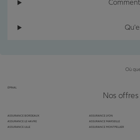
Comment c
Qu'e
Où que 
ÉPINAL
Nos offres
ASSURANCE BORDEAUX
ASSURANCE LYON
ASSURANCE LE HAVRE
ASSURANCE MARSEILLE
ASSURANCE LILLE
ASSURANCE MONTPELLIER