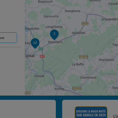
3
nce
x2
nce
L'