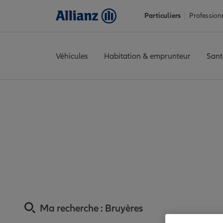
Particuliers
Profession
Véhicules
Habitation & emprunteur
Sant
Accueil
Trouver une agence Allianz
Assurance Vosges
Assura
Assurance Bruyèr
Ma recherche :
Bruyères