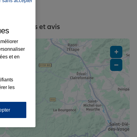
r sans accepter
s, contacts et avis
ues
améliorer
ersonnaliser
+
lées et en
−
ifiants
rer les
epter