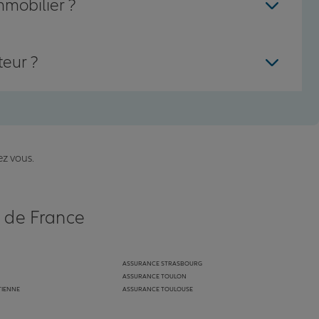
mmobilier ?
teur ?
ez vous.
s de France
ASSURANCE STRASBOURG
ASSURANCE TOULON
TIENNE
ASSURANCE TOULOUSE