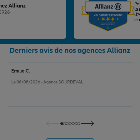
Po
hez Allianz
la
20926
d’
et
Derniers avis de nos agences Allianz
nce
Emilie C.
Note de 5 sur 5
Le 06/08/2026 - Agence SOURDEVAL