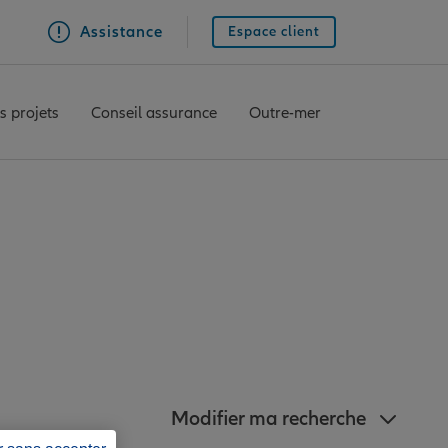
Assistance
Espace client
s projets
Conseil assurance
Outre-mer
nz à proximité de
Modifier ma recherche