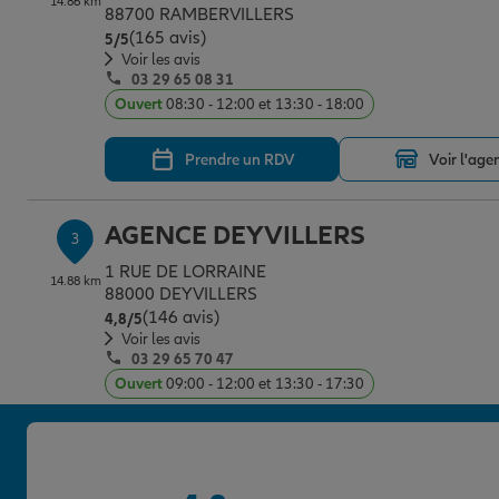
14.86 km
88700 RAMBERVILLERS
(165 avis)
Note de 5 sur 5
5
/5
Voir les avis
03 29 65 08 31
Ouvert
08:30 - 12:00 et 13:30 - 18:00
Prendre un RDV
Voir l'age
AGENCE DEYVILLERS
3
1 RUE DE LORRAINE
14.88 km
88000 DEYVILLERS
(146 avis)
Note de 4.8 sur 5
4,8
/5
Voir les avis
03 29 65 70 47
Ouvert
09:00 - 12:00 et 13:30 - 17:30
Prendre un RDV
Voir l'age