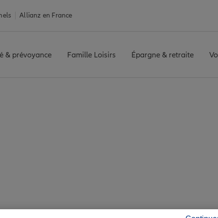
nels
Allianz en France
é & prévoyance
Famille Loisirs
Épargne & retraite
Vo
nce Bruyères
es : 7 agences Allia
Bruyères