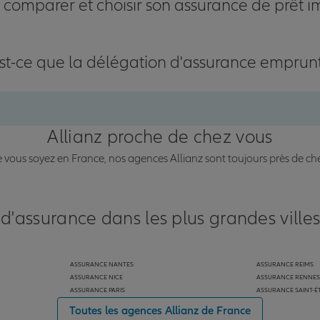
omparer et choisir son assurance de prêt i
st-ce que la délégation d'assurance emprun
Allianz proche de chez vous
vous soyez en France, nos agences Allianz sont toujours près de ch
 d'assurance dans les plus grandes ville
ASSURANCE NANTES
ASSURANCE REIMS
ASSURANCE NICE
ASSURANCE RENNES
ASSURANCE PARIS
ASSURANCE SAINT-É
Toutes les agences Allianz de France