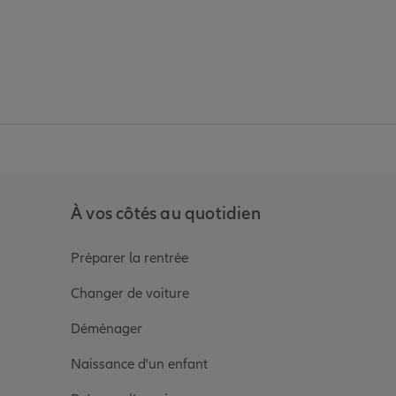
anz
in de Allianz
ge Youtube de Allianz
ur la page Instagram de Allianz
À vos côtés au quotidien
Préparer la rentrée
Changer de voiture
Déménager
Naissance d'un enfant