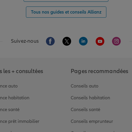
Tous nos guides et conseils Allianz
Aller sur la page Facebook de Allianz
Aller sur la page Twitter de Alli
Aller sur la page Linked
Aller sur la pa
Aller s
Suivez-nous
 les + consultées
Pages recommandées
nce auto
Conseils auto
nce habitation
Conseils habitation
nce santé
Conseils santé
nce prêt immobilier
Conseils emprunteur