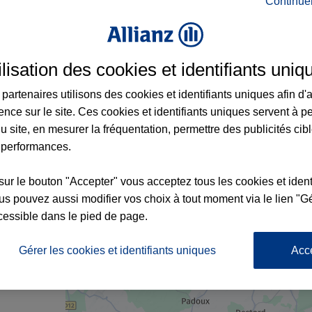
Continue
rance à Bruyères et aux alentours : adresse
ilisation des cookies et identifiants uniq
partenaires utilisons des cookies et identifiants uniques afin d'
ence sur le site. Ces cookies et identifiants uniques servent à p
u site, en mesurer la fréquentation, permettre des publicités cib
 performances.
sur le bouton "Accepter" vous acceptez tous les cookies et ident
x2
s pouvez aussi modifier vos choix à tout moment via le lien "Gé
cessible dans le pied de page.
nce
Gérer les cookies et identifiants uniques
Acc