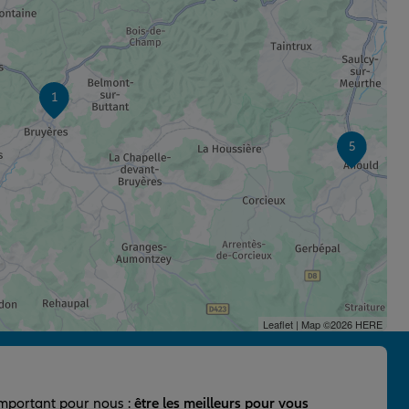
1
5
Leaflet
| Map ©2026
HERE
important pour nous :
être les meilleurs pour vous