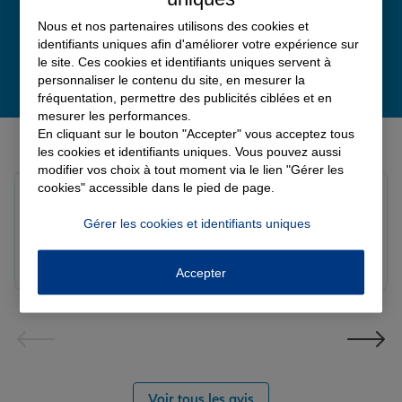
Nous et nos partenaires utilisons des cookies et
identifiants uniques afin d'améliorer votre expérience sur
le site. Ces cookies et identifiants uniques servent à
personnaliser le contenu du site, en mesurer la
fréquentation, permettre des publicités ciblées et en
mesurer les performances.
Derniers avis de nos agences Allianz
En cliquant sur le bouton "Accepter" vous acceptez tous
les cookies et identifiants uniques. Vous pouvez aussi
modifier vos choix à tout moment via le lien "Gérer les
cookies" accessible dans le pied de page.
Yayaya M.
Note de 5 sur 5
Gérer les cookies et identifiants uniques
Le 07/08/2026 - Agence NANTERRE
Merci à Madi pour son écoute et ces conseils précieux.
Réactif et efficace le service impeccable
Accepter
Voir tous les avis