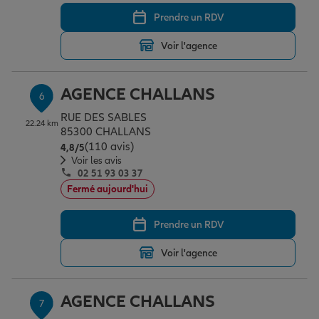
Prendre un RDV
Voir l'agence
AGENCE CHALLANS
6
RUE DES SABLES
22.24 km
85300 CHALLANS
(110 avis)
Note de 4.8 sur 5
4,8
/5
Voir les avis
02 51 93 03 37
Fermé aujourd'hui
Prendre un RDV
Voir l'agence
AGENCE CHALLANS
7