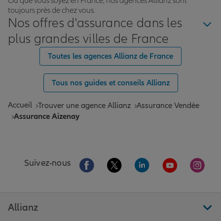
Où que vous soyez en France, nos agences Allianz sont
toujours près de chez vous.
Nos offres d'assurance dans les
plus grandes villes de France
Toutes les agences Allianz de France
Tous nos guides et conseils Allianz
Accueil
Trouver une agence Allianz
Assurance Vendée
Assurance Aizenay
Aller sur la page Facebook de Allianz
Aller sur la page Twitter de All
Aller sur la page Linke
Aller sur la pa
Aller 
Suivez-nous
Allianz