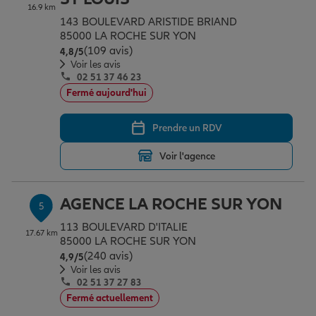
16.9 km
143 BOULEVARD ARISTIDE BRIAND
85000 LA ROCHE SUR YON
(109 avis)
Note de 4.8 sur 5
4,8
/5
Voir les avis
02 51 37 46 23
Fermé aujourd'hui
Prendre un RDV
Voir l'agence
AGENCE LA ROCHE SUR YON
5
113 BOULEVARD D'ITALIE
17.67 km
85000 LA ROCHE SUR YON
(240 avis)
Note de 4.9 sur 5
4,9
/5
Voir les avis
02 51 37 27 83
Fermé actuellement