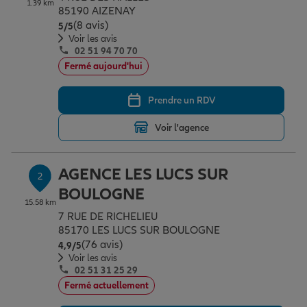
1.39 km
Épargne & retraite
Assurance emprunteur
Prévoyance et dépendance
Protection de la famille
85190 AIZENAY
(8 avis)
Note de 5 sur 5
5
/5
Voir les avis
02 51 94 70 70
Vos projets
Assurance animal de compagnie
Protection juridique
Plan épargne retraite
Fermé aujourd'hui
Prendre un RDV
Conseil assurance
Assurance vie
Partir en vacances
Voir l'agence
Outre-mer
Placements financiers
Déménager
AGENCE LES LUCS SUR
2
BOULOGNE
15.58 km
Professionnels
Investissements immobiliers
Changer de voiture
Assurance auto
7 RUE DE RICHELIEU
85170 LES LUCS SUR BOULOGNE
(76 avis)
Note de 4.9 sur 5
4,9
/5
Allianz en France
Transmission
Départ à la retraite
Assurance habitation
Voir les avis
02 51 31 25 29
Fermé actuellement
Préparer l’avenir
Le Pack Famille