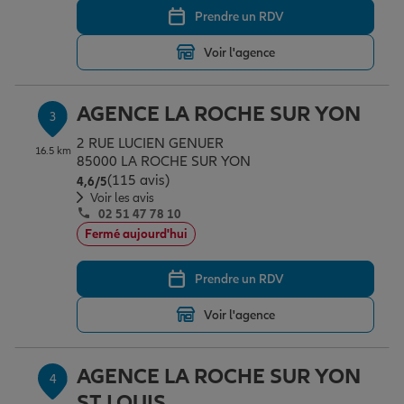
Prendre un RDV
Voir l'agence
Garantie des accidents de la vie
AGENCE LA ROCHE SUR YON
3
Assurance scolaire
2 RUE LUCIEN GENUER
16.5 km
85000 LA ROCHE SUR YON
(115 avis)
Note de 4.6 sur 5
4,6
/5
Protection juridique
Voir les avis
02 51 47 78 10
Fermé aujourd'hui
Retraite
Prendre un RDV
Voir l'agence
Tous nos devis d'assurance
AGENCE LA ROCHE SUR YON
4
ST LOUIS