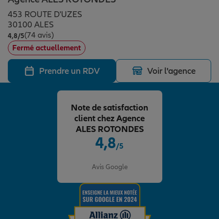
Épargne & retraite
Assurance emprunteur
Prévoyance et dépendance
Protection de la famille
453 ROUTE D'UZES
30100 ALES
(74 avis)
Note de 4.8 sur 5
4,8
/5
Vos projets
Assurance animal de compagnie
Protection juridique
Plan épargne retraite
Fermé actuellement
Prendre un RDV
Voir l'agence
Conseil assurance
Assurance vie
Partir en vacances
Note de satisfaction
Outre-mer
Placements financiers
Déménager
client chez Agence
ALES ROTONDES
4,8
/5
Professionnels
Investissements immobiliers
Changer de voiture
Assurance auto
Note de 4.8 sur 5
Avis Google
Allianz en France
Transmission
Départ à la retraite
Assurance habitation
Préparer l’avenir
Le Pack Famille