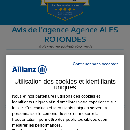
Garantie des accidents de la vie
Avis de l'agence Agence ALES
ROTONDES
Assurance scolaire
Avis sur une période de 6 mois
Magali H.
Protection juridique
Note de 5 sur 5
Continuer sans accepter
Le 11/03/2026 - Agence ALES ROTONDES
Mme Meslier est d’une gentillesse ,compétence avec de
très bons conseils. Elle est aussi d’une patience inouïe.
Utilisation des cookies et identifiants
Retraite
Je suis ravie d’avoir quitter mon ancienne compagnie
uniques
d’assureur voleur pour cette agence géniale 🥰
Prendre un RDV
Voir l'agence
Nous et nos partenaires utilisons des cookies et
identifiants uniques afin d'améliorer votre expérience sur
Tous nos devis d'assurance
le site. Ces cookies et identifiants uniques servent à
personnaliser le contenu du site, en mesurer la
jerome s.
fréquentation, permettre des publicités ciblées et en
Note de 5 sur 5
Le 02/03/2026 - Agence ALES ROTONDES
mesurer les performances.