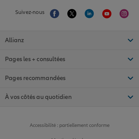
Aller sur la page Facebook de Allianz
Aller sur la page Twitter de All
Aller sur la page Linke
Aller sur la pa
Aller 
Suivez-nous
Allianz
Pages les + consultées
Pages recommandées
À vos côtés au quotidien
Accessibilité : partiellement conforme