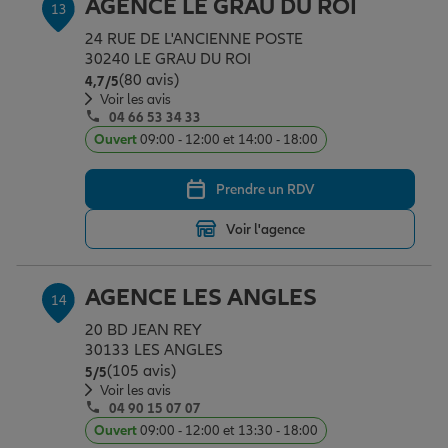
AGENCE LE GRAU DU ROI
13
24 RUE DE L'ANCIENNE POSTE
30240 LE GRAU DU ROI
(80 avis)
Note de 4.7 sur 5
4,7
/5
Voir les avis
04 66 53 34 33
Ouvert
09:00 - 12:00 et 14:00 - 18:00
Prendre un RDV
Voir l'agence
AGENCE LES ANGLES
14
20 BD JEAN REY
30133 LES ANGLES
(105 avis)
Note de 5 sur 5
5
/5
Voir les avis
04 90 15 07 07
Ouvert
09:00 - 12:00 et 13:30 - 18:00