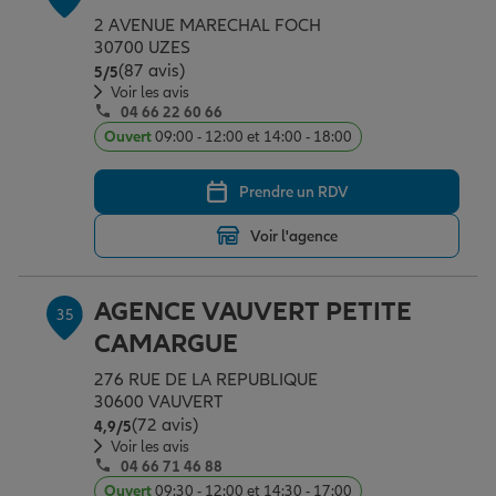
2 AVENUE MARECHAL FOCH
30700 UZES
(87 avis)
Note de 5 sur 5
5
/5
Voir les avis
04 66 22 60 66
Ouvert
09:00 - 12:00 et 14:00 - 18:00
Prendre un RDV
Voir l'agence
AGENCE VAUVERT PETITE
35
CAMARGUE
276 RUE DE LA REPUBLIQUE
30600 VAUVERT
(72 avis)
Note de 4.9 sur 5
4,9
/5
Voir les avis
04 66 71 46 88
Ouvert
09:30 - 12:00 et 14:30 - 17:00