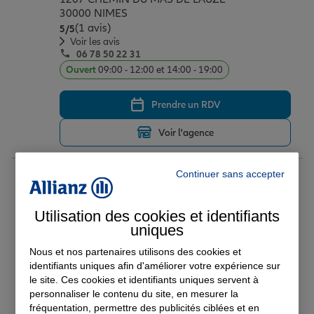
30000 NIMES
(1 avis)
Note de 5 sur 5
5
/5
Voir les avis
06 78 50 22 31
Ouvert
09:00 - 12:00 et 14:00 - 19:00
Prendre un RDV
Voir l'agence
Continuer sans accepter
AGENCE NIMES MARECHAL
23
JUIN
Utilisation des cookies et identifiants
655 AVENUE DU MARECHAL JUIN
uniques
30900 NIMES
(224 avis)
Nous et nos partenaires utilisons des cookies et
Note de 5 sur 5
5
/5
identifiants uniques afin d'améliorer votre expérience sur
Voir les avis
04 66 27 92 81
le site. Ces cookies et identifiants uniques servent à
personnaliser le contenu du site, en mesurer la
Ouvert
09:00 - 12:00 et 13:00 - 18:00
fréquentation, permettre des publicités ciblées et en