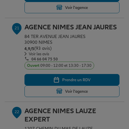
Voir l'agence
AGENCE NIMES JEAN JAURES
21
84 TER AVENUE JEAN JAURES
30900 NIMES
(93 avis)
Note de 4.9 sur 5
4,9
/5
Voir les avis
04 66 04 75 50
Ouvert
09:00 - 12:00 et 13:30 - 17:30
Prendre un RDV
Voir l'agence
AGENCE NIMES LAUZE
22
EXPERT
1207 CHEMIN DU MAS DE LAUZE