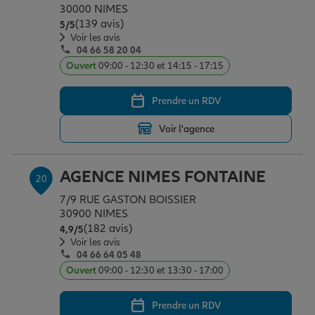
30000 NIMES
(139 avis)
Note de 5 sur 5
5
/5
Voir les avis
04 66 58 20 04
Ouvert
09:00 - 12:30 et 14:15 - 17:15
Prendre un RDV
Voir l'agence
AGENCE NIMES FONTAINE
20
7/9 RUE GASTON BOISSIER
30900 NIMES
(182 avis)
Note de 4.9 sur 5
4,9
/5
Voir les avis
04 66 64 05 48
Ouvert
09:00 - 12:30 et 13:30 - 17:00
Prendre un RDV