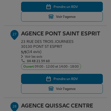
Prendre un RDV
Voir l'agence
AGENCE PONT SAINT ESPRIT
27
23 RUE DES TROIS JOURNEES
30130 PONT ST ESPRIT
(14 avis)
Note de 5 sur 5
5
/5
Voir les avis
04 48 21 59 60
Ouvert
09:00 - 12:00 et 14:00 - 18:00
Prendre un RDV
Voir l'agence
AGENCE QUISSAC CENTRE
28