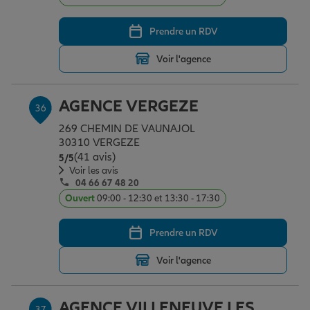
Prendre un RDV
Voir l'agence
AGENCE VERGEZE
36
269 CHEMIN DE VAUNAJOL
30310 VERGEZE
(41 avis)
Note de 5 sur 5
5
/5
Voir les avis
04 66 67 48 20
Ouvert
09:00 - 12:30 et 13:30 - 17:30
Prendre un RDV
Voir l'agence
AGENCE VILLENEUVE LES
37