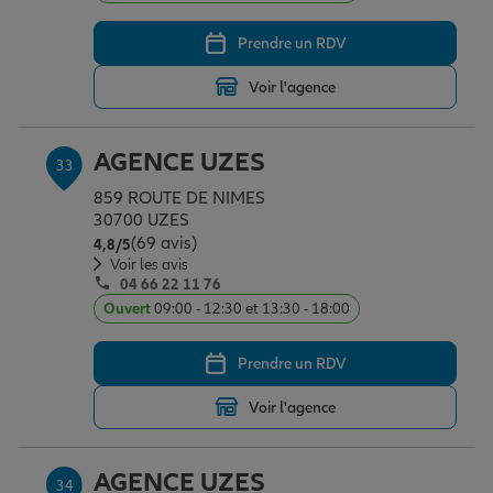
Prendre un RDV
Voir l'agence
AGENCE UZES
33
859 ROUTE DE NIMES
30700 UZES
(69 avis)
Note de 4.8 sur 5
4,8
/5
Voir les avis
04 66 22 11 76
Ouvert
09:00 - 12:30 et 13:30 - 18:00
Prendre un RDV
Voir l'agence
AGENCE UZES
34