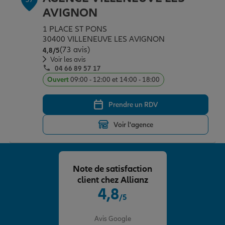
AVIGNON
1 PLACE ST PONS
30400 VILLENEUVE LES AVIGNON
(73 avis)
Note de 4.8 sur 5
4,8
/5
Voir les avis
04 66 89 57 17
Ouvert
09:00 - 12:00 et 14:00 - 18:00
Prendre un RDV
Voir l'agence
Note de satisfaction
client chez Allianz
4,8
/5
Note de 4.8 sur 5
Avis Google