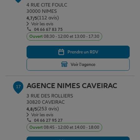
4 RUE CITE FOULC
30000 NIMES
(112 avis)
Note de 4.7 sur 5
4,7
/5
Voir les avis
04 66 67 83 75
Ouvert
08:30 - 12:00 et 13:00 - 17:30
Prendre un RDV
Voir l'agence
AGENCE NIMES CAVEIRAC
17
3 RUE DES ROLLIERS
30820 CAVEIRAC
(253 avis)
Note de 4.8 sur 5
4,8
/5
Voir les avis
04 66 27 95 27
Ouvert
08:45 - 12:00 et 14:00 - 18:00