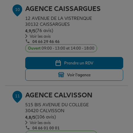
AGENCE CAISSARGUES
10
12 AVENUE DE LA VISTRENQUE
30132 CAISSARGUES
(76 avis)
Note de 4.9 sur 5
4,9
/5
Voir les avis
04 66 29 46 46
Ouvert
09:00 - 13:00 et 14:00 - 18:00
Prendre un RDV
Voir l'agence
AGENCE CALVISSON
11
515 BIS AVENUE DU COLLEGE
30420 CALVISSON
(106 avis)
Note de 4.8 sur 5
4,8
/5
Voir les avis
04 66 01 00 01