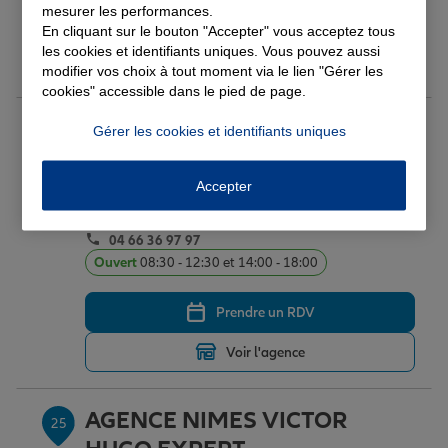
mesurer les performances.
Prendre un RDV
En cliquant sur le bouton "Accepter" vous acceptez tous
les cookies et identifiants uniques. Vous pouvez aussi
Voir l'agence
modifier vos choix à tout moment via le lien "Gérer les
cookies" accessible dans le pied de page.
AGENCE NIMES POMPIDOU
Gérer les cookies et identifiants uniques
24
35 AV FRANKLIN ROOSEVELT
30014 NIMES CEDEX 1
Accepter
(75 avis)
Note de 5 sur 5
5
/5
Voir les avis
04 66 36 97 97
Ouvert
08:30 - 12:30 et 14:00 - 18:00
Prendre un RDV
Voir l'agence
AGENCE NIMES VICTOR
25