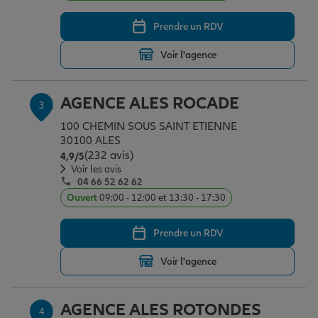
Prendre un RDV
Garantie des accidents de la vie
Voir l'agence
Assurance scolaire
AGENCE ALES ROCADE
3
100 CHEMIN SOUS SAINT ETIENNE
30100 ALES
Protection juridique
(232 avis)
Note de 4.9 sur 5
4,9
/5
Voir les avis
04 66 52 62 62
Ouvert
09:00 - 12:00 et 13:30 - 17:30
Retraite
Prendre un RDV
Tous nos devis d'assurance
Voir l'agence
AGENCE ALES ROTONDES
4