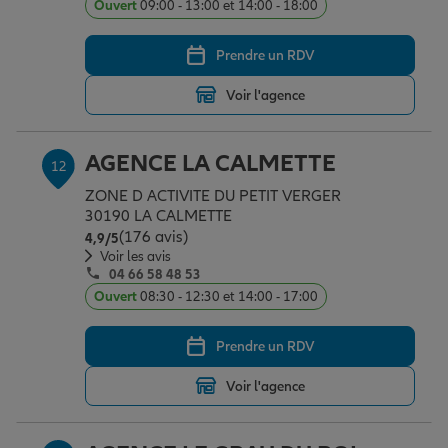
Ouvert
09:00 - 13:00 et 14:00 - 18:00
Prendre un RDV
Voir l'agence
AGENCE LA CALMETTE
12
ZONE D ACTIVITE DU PETIT VERGER
30190 LA CALMETTE
(176 avis)
Note de 4.9 sur 5
4,9
/5
Voir les avis
04 66 58 48 53
Ouvert
08:30 - 12:30 et 14:00 - 17:00
Prendre un RDV
Voir l'agence