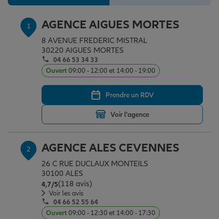
Épargne & retraite
Assurance emprunteur
Prévoyance et dépendance
Protection de la famille
AGENCE AIGUES MORTES
1
8 AVENUE FREDERIC MISTRAL
Vos projets
Assurance animal de compagnie
Protection juridique
Plan épargne retraite
30220 AIGUES MORTES
04 66 53 34 33
Ouvert
09:00 - 12:00 et 14:00 - 19:00
Conseil assurance
Assurance vie
Partir en vacances
Prendre un RDV
Outre-mer
Placements financiers
Déménager
Voir l'agence
AGENCE ALES CEVENNES
Professionnels
Investissements immobiliers
Changer de voiture
Assurance auto
2
26 C RUE DUCLAUX MONTEILS
30100 ALES
Allianz en France
Transmission
Départ à la retraite
Assurance habitation
(118 avis)
Note de 4.7 sur 5
4,7
/5
Voir les avis
04 66 52 55 64
Ouvert
09:00 - 12:30 et 14:00 - 17:30
Préparer l’avenir
Le Pack Famille