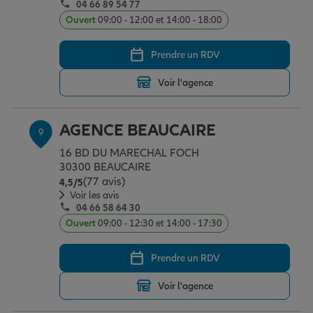
04 66 89 54 77
Ouvert
09:00 - 12:00 et 14:00 - 18:00
Prendre un RDV
Voir l'agence
AGENCE BEAUCAIRE
9
16 BD DU MARECHAL FOCH
30300 BEAUCAIRE
(77 avis)
Note de 4.5 sur 5
4,5
/5
Voir les avis
04 66 58 64 30
Ouvert
09:00 - 12:30 et 14:00 - 17:30
Prendre un RDV
Voir l'agence