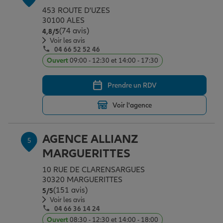
453 ROUTE D'UZES
30100 ALES
(74 avis)
Note de 4.8 sur 5
4,8
/5
Voir les avis
04 66 52 52 46
Ouvert
09:00 - 12:30 et 14:00 - 17:30
Prendre un RDV
Voir l'agence
AGENCE ALLIANZ
5
MARGUERITTES
10 RUE DE CLARENSARGUES
30320 MARGUERITTES
(151 avis)
Note de 5 sur 5
5
/5
Voir les avis
04 66 36 14 24
Ouvert
08:30 - 12:30 et 14:00 - 18:00