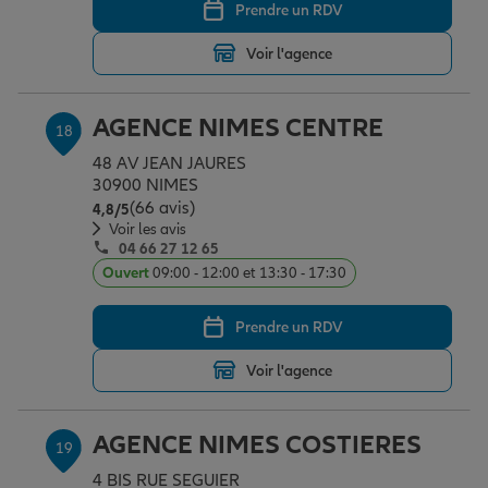
Prendre un RDV
Voir l'agence
AGENCE NIMES CENTRE
18
48 AV JEAN JAURES
30900 NIMES
(66 avis)
Note de 4.8 sur 5
4,8
/5
Voir les avis
04 66 27 12 65
Ouvert
09:00 - 12:00 et 13:30 - 17:30
Prendre un RDV
Voir l'agence
AGENCE NIMES COSTIERES
19
4 BIS RUE SEGUIER