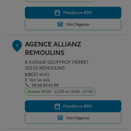
Prendre un RDV
Voir l'agence
AGENCE ALLIANZ
6
REMOULINS
8 AVENUE GEOFFROY PERRET
30210 REMOULINS
(20 avis)
Note de 5 sur 5
5
/5
Voir les avis
04 66 03 63 88
Ouvert
09:00 - 12:00 et 14:00 - 17:30
Prendre un RDV
Voir l'agence