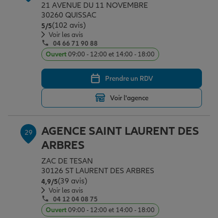
21 AVENUE DU 11 NOVEMBRE
30260 QUISSAC
(102 avis)
Note de 5 sur 5
5
/5
Voir les avis
04 66 71 90 88
Ouvert
09:00 - 12:00 et 14:00 - 18:00
Prendre un RDV
Voir l'agence
AGENCE SAINT LAURENT DES
29
ARBRES
ZAC DE TESAN
30126 ST LAURENT DES ARBRES
(39 avis)
Note de 4.9 sur 5
4,9
/5
Voir les avis
04 12 04 08 75
Ouvert
09:00 - 12:00 et 14:00 - 18:00