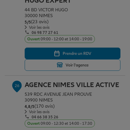
HUGO EXPERT
44 BD VICTOR HUGO
30000 NIMES
(23 avis)
Note de 5 sur 5
5
/5
Voir les avis
06 98 77 27 61
Ouvert
09:00 - 12:00 et 14:00 - 19:00
Prendre un RDV
Voir l'agence
AGENCE NIMES VILLE ACTIVE
26
539 RDC AVENUE JEAN PROUVE
30900 NIMES
(170 avis)
Note de 4.8 sur 5
4,8
/5
Voir les avis
04 66 38 35 26
Ouvert
09:00 - 12:30 et 14:00 - 17:30