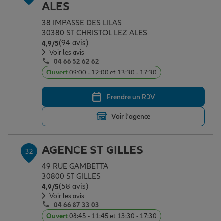
ALES
38 IMPASSE DES LILAS
30380 ST CHRISTOL LEZ ALES
(94 avis)
Note de 4.9 sur 5
4,9
/5
Voir les avis
04 66 52 62 62
Ouvert
09:00 - 12:00 et 13:30 - 17:30
Prendre un RDV
Voir l'agence
AGENCE ST GILLES
32
49 RUE GAMBETTA
30800 ST GILLES
(58 avis)
Note de 4.9 sur 5
4,9
/5
Voir les avis
04 66 87 33 03
Ouvert
08:45 - 11:45 et 13:30 - 17:30