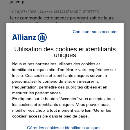
julien p.
Note de 5 sur 5
Le 24/07/2026 - Agence ALLIANZ MARGUERITTES
Je re commande cette agence prennent soit de leurs
clients et explique tout bravo pour leurs patience et
professionnalisme
Continuer sans accepter
Prendre un RDV
Voir l'agence
Utilisation des cookies et identifiants
uniques
C G.
Nous et nos partenaires utilisons des cookies et
Note de 5 sur 5
Le 26/06/2026 - Agence ALLIANZ MARGUERITTES
identifiants uniques afin d'améliorer votre expérience sur
Je suis très satisfaite de mon nouvel assureur Allianz et
le site. Ces cookies et identifiants uniques servent à
personnaliser le contenu du site, en mesurer la
aussi des prix qui me satisfont. J'en ai profité pour
fréquentation, permettre des publicités ciblées et en
faire le PRO et le PERSO . Tous les contrats assurances
mesurer les performances.
et je vais aussi faire l'épargne retraite. Merci Julien
Prendre un RDV
Voir l'agence
En cliquant sur le bouton "Accepter" vous acceptez tous
Varas pour votre professionnalisme et votre
les cookies et identifiants uniques. Vous pouvez aussi
adaptation.
modifier vos choix à tout moment via le lien "Gérer les
veronique e.
cookies" accessible dans le pied de page.
Note de 5 sur 5
Le 02/06/2026 - Agence ALLIANZ MARGUERITTES
Gérer les cookies et identifiants uniques