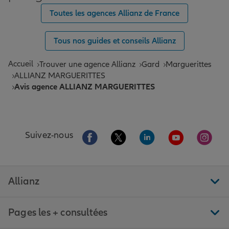
Toutes les agences Allianz de France
Tous nos guides et conseils Allianz
Accueil
Trouver une agence Allianz
Gard
Marguerittes
ALLIANZ MARGUERITTES
Avis agence ALLIANZ MARGUERITTES
Aller sur la page Facebook de Allianz
Aller sur la page Twitter de All
Aller sur la page Linke
Aller sur la pa
Aller 
Suivez-nous
Allianz
Pages les + consultées