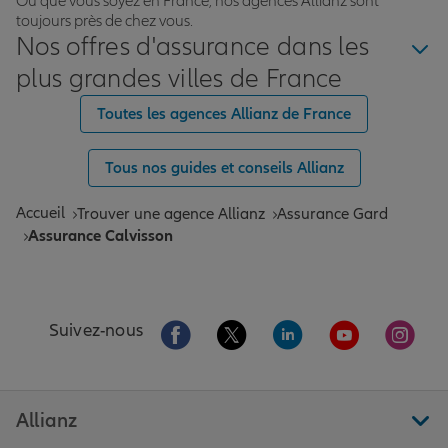
Où que vous soyez en France, nos agences Allianz sont
toujours près de chez vous.
Nos offres d'assurance dans les
plus grandes villes de France
Toutes les agences Allianz de France
Tous nos guides et conseils Allianz
Accueil
Trouver une agence Allianz
Assurance Gard
Assurance Calvisson
Aller sur la page Facebook de Allianz
Aller sur la page Twitter de All
Aller sur la page Linke
Aller sur la pa
Aller 
Suivez-nous
Allianz