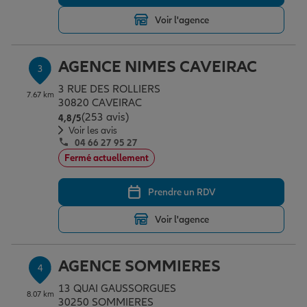
Voir l'agence
Garantie des accidents de la vie
AGENCE NIMES CAVEIRAC
3
3 RUE DES ROLLIERS
Assurance scolaire
7.67 km
30820 CAVEIRAC
(253 avis)
Note de 4.8 sur 5
4,8
/5
Voir les avis
04 66 27 95 27
Protection juridique
Fermé actuellement
Prendre un RDV
Retraite
Voir l'agence
Tous nos devis d'assurance
AGENCE SOMMIERES
4
13 QUAI GAUSSORGUES
8.07 km
30250 SOMMIERES