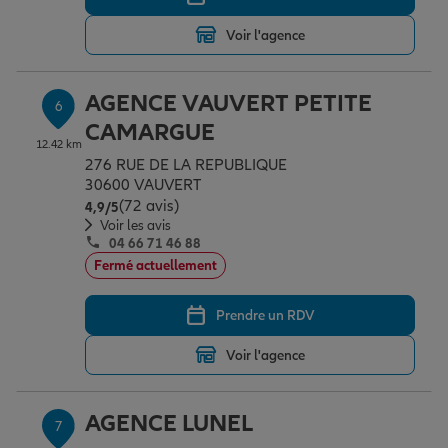
Voir l'agence
AGENCE VAUVERT PETITE
6
CAMARGUE
12.42 km
276 RUE DE LA REPUBLIQUE
30600 VAUVERT
(72 avis)
Note de 4.9 sur 5
4,9
/5
Voir les avis
04 66 71 46 88
Fermé actuellement
Prendre un RDV
Voir l'agence
AGENCE LUNEL
7