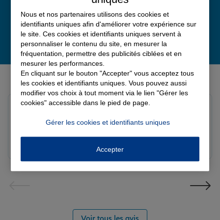
Nous et nos partenaires utilisons des cookies et
identifiants uniques afin d'améliorer votre expérience sur
le site. Ces cookies et identifiants uniques servent à
personnaliser le contenu du site, en mesurer la
fréquentation, permettre des publicités ciblées et en
mesurer les performances.
Derniers avis de nos agences Allianz
En cliquant sur le bouton "Accepter" vous acceptez tous
les cookies et identifiants uniques. Vous pouvez aussi
modifier vos choix à tout moment via le lien "Gérer les
cookies" accessible dans le pied de page.
louna p.
Note de 5 sur 5
Gérer les cookies et identifiants uniques
Le 06/08/2026 - Agence SOURDEVAL
Accepter
Voir tous les avis