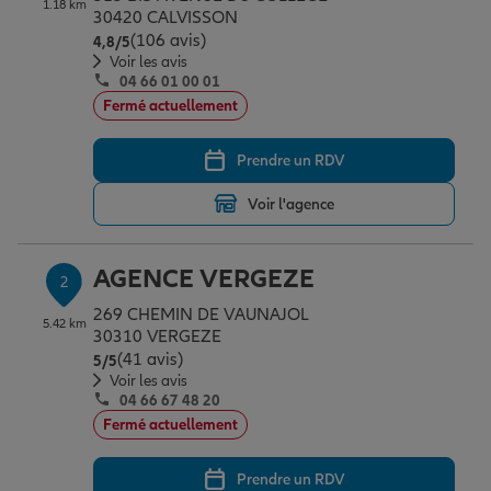
1.18 km
Épargne & retraite
Assurance emprunteur
Prévoyance et dépendance
Protection de la famille
30420 CALVISSON
(106 avis)
Note de 4.8 sur 5
4,8
/5
Voir les avis
04 66 01 00 01
Vos projets
Assurance animal de compagnie
Protection juridique
Plan épargne retraite
Fermé actuellement
Prendre un RDV
Conseil assurance
Assurance vie
Partir en vacances
Voir l'agence
Outre-mer
Placements financiers
Déménager
AGENCE VERGEZE
2
269 CHEMIN DE VAUNAJOL
5.42 km
Professionnels
Investissements immobiliers
Changer de voiture
Assurance auto
30310 VERGEZE
(41 avis)
Note de 5 sur 5
5
/5
Voir les avis
04 66 67 48 20
Allianz en France
Transmission
Départ à la retraite
Assurance habitation
Fermé actuellement
Prendre un RDV
Préparer l’avenir
Le Pack Famille