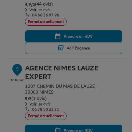
(44 avis)
Note de 4.9 sur 5
4,9
/5
Voir les avis
04 66 36 97 96
Fermé actuellement
Prendre un RDV
Voir l'agence
AGENCE NIMES LAUZE
5
EXPERT
10.82 km
1207 CHEMIN DU MAS DE LAUZE
30000 NIMES
(1 avis)
Note de 5 sur 5
5
/5
Voir les avis
06 78 50 22 31
Fermé actuellement
Prendre un RDV