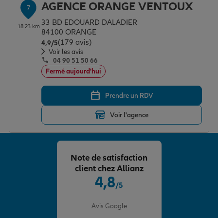
AGENCE ORANGE VENTOUX
7
33 BD EDOUARD DALADIER
18.23 km
84100 ORANGE
(179 avis)
Note de 4.9 sur 5
4,9
/5
Voir les avis
04 90 51 50 66
Fermé aujourd'hui
Prendre un RDV
Voir l'agence
Note de satisfaction
client chez Allianz
4,8
/5
Note de 4.8 sur 5
Avis Google