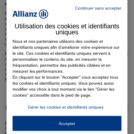
spécialement conçues pour répondre à vos besoins spécifiques
.
Continuer sans accepter
Notre gamme complète de produits vous permet de protéger
efficacement votre véhicule grâce à notre
assurance auto
, de
sécuriser votre logement avec notre
assurance habitation
, ainsi que
Utilisation des cookies et identifiants
de veiller sur votre santé et celle de vos proches en souscrivant à
uniques
notre
complémentaire santé
. Nous vous offrons également des
solutions sur mesure pour garantir votre
prêt immobilier
, assurer la
Nous et nos partenaires utilisons des cookies et
continuité des études de vos enfants et bien plus encore.
identifiants uniques afin d'améliorer votre expérience sur
le site. Ces cookies et identifiants uniques servent à
Notre équipe d'
agents expérimentés basés à Pont-Saint-Esprit
est à
personnaliser le contenu du site, en mesurer la
votre entière disposition pour comprendre vos attentes et vous
orienter vers les meilleures options de couverture, que vous
fréquentation, permettre des publicités ciblées et en
souhaitiez assurer votre appartement en centre-ville ou votre
mesurer les performances.
maison individuelle dans des quartiers paisibles comme La
En cliquant sur le bouton "Accepter" vous acceptez tous
Maladrerie ou Les Vignasses.
les cookies et identifiants uniques. Vous pouvez aussi
modifier vos choix à tout moment via le lien "Gérer les
Votre assurance auto, moto
cookies" accessible dans le pied de page.
ou scooter à Pont-Saint-Esprit
Gérer les cookies et identifiants uniques
Pont-Saint-Esprit, avec ses rues pittoresques comme la rue Fernand
Accepter
Crémieux ou la rue de la République, est une ville où il fait bon vivre.
Néanmoins, circuler en voiture, à moto ou en scooter comporte