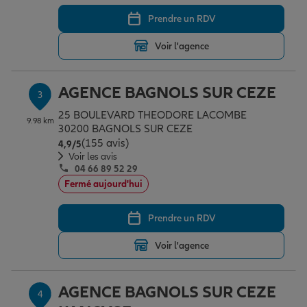
Prendre un RDV
Garantie des accidents de la vie
Voir l'agence
AGENCE BAGNOLS SUR CEZE
Assurance scolaire
3
25 BOULEVARD THEODORE LACOMBE
9.98 km
30200 BAGNOLS SUR CEZE
(155 avis)
Note de 4.9 sur 5
Protection juridique
4,9
/5
Voir les avis
04 66 89 52 29
Fermé aujourd'hui
Retraite
Prendre un RDV
Tous nos devis d'assurance
Voir l'agence
AGENCE BAGNOLS SUR CEZE
4