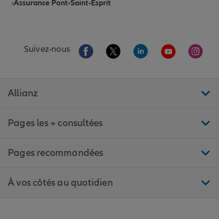
Assurance Pont-Saint-Esprit
Aller sur la page Facebook de Allianz
Aller sur la page Twitter de All
Aller sur la page Linke
Aller sur la pa
Aller 
Suivez-nous
Allianz
Pages les + consultées
Pages recommandées
À vos côtés au quotidien