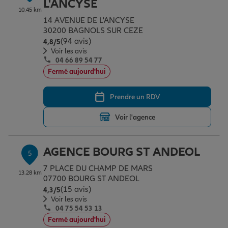
L'ANCYSE
10.45 km
14 AVENUE DE L'ANCYSE
30200 BAGNOLS SUR CEZE
(94 avis)
Note de 4.8 sur 5
4,8
/5
Voir les avis
04 66 89 54 77
Fermé aujourd'hui
Prendre un RDV
Voir l'agence
AGENCE BOURG ST ANDEOL
5
7 PLACE DU CHAMP DE MARS
13.28 km
07700 BOURG ST ANDEOL
(15 avis)
Note de 4.3 sur 5
4,3
/5
Voir les avis
04 75 54 53 13
Fermé aujourd'hui