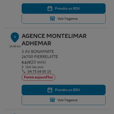
Prendre un RDV
Voir l'agence
AGENCE MONTELIMAR
6
ADHEMAR
14.45 km
3 AV BONAPARTE
26700 PIERRELATTE
(23 avis)
Note de 4.6 sur 5
4,6
/5
Voir les avis
04 75 04 05 15
Fermé aujourd'hui
Prendre un RDV
Voir l'agence