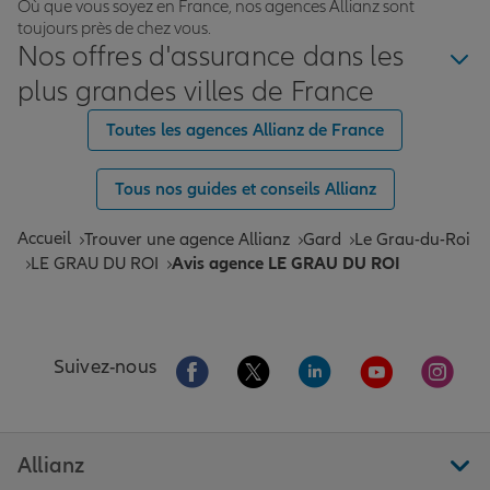
Où que vous soyez en France, nos agences Allianz sont
toujours près de chez vous.
Nos offres d'assurance dans les
plus grandes villes de France
Toutes les agences Allianz de France
Tous nos guides et conseils Allianz
Accueil
Trouver une agence Allianz
Gard
Le Grau-du-Roi
LE GRAU DU ROI
Avis agence LE GRAU DU ROI
Aller sur la page Facebook de Allianz
Aller sur la page Twitter de All
Aller sur la page Linke
Aller sur la pa
Aller 
Suivez-nous
Allianz