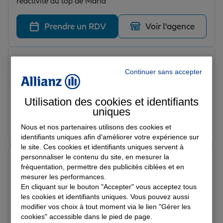
réactivité au top de Maria
Prendre un RDV
Voir l'agence
Mickaël V.
Note de 5 sur 5
Continuer sans accepter
Le 02/06/2026 - Agence LE GRAU DU ROI
Personnel très agréable, très bonne réactivité, je
recommande fortement
Utilisation des cookies et identifiants
uniques
Prendre un RDV
Voir l'agence
Nous et nos partenaires utilisons des cookies et
identifiants uniques afin d'améliorer votre expérience sur
le site. Ces cookies et identifiants uniques servent à
personnaliser le contenu du site, en mesurer la
colette C.
fréquentation, permettre des publicités ciblées et en
Note de 4 sur 5
Le 15/04/2026 - Agence LE GRAU DU ROI
mesurer les performances.
Très grand professionnalisme, accueil agréable, a
En cliquant sur le bouton "Accepter" vous acceptez tous
l'écoute de votre problème, en asseyant de le résoudre,
les cookies et identifiants uniques. Vous pouvez aussi
modifier vos choix à tout moment via le lien "Gérer les
ce qui est rare a notre époque....Je pense que le patron
cookies" accessible dans le pied de page.
doit en tenir compte .
Prendre un RDV
Voir l'agence