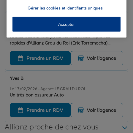
Gérer les cookies et identifiants uniques
steven v.
Accepter
Note de 5 sur 5
Le 10/03/2026 - Agence LE GRAU DU ROI
Je suis très satisfait(e) du service et des réponses
rapides d'Allianz Grau du Roi (Eric Torremocha).
N’hésitez pas à vous faire assurer via ses services.
Prendre un RDV
Voir l'agence
Yves B.
Note de 5 sur 5
Le 17/02/2026 - Agence LE GRAU DU ROI
Un très bon assureur Auto
Prendre un RDV
Voir l'agence
Allianz proche de chez vous