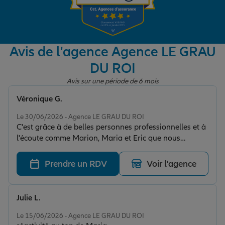
Garantie des accidents de la vie
Avis de l'agence Agence LE GRAU
DU ROI
Assurance scolaire
Avis sur une période de 6 mois
Véronique G.
Protection juridique
Note de 5 sur 5
Le 30/06/2026 - Agence LE GRAU DU ROI
C'est grâce à de belles personnes professionnelles et à
l'écoute comme Marion, Maria et Eric que nous
Retraite
pouvons en toute confiance être suivi par un service
sur mesure !
Prendre un RDV
Voir l'agence
Tous nos devis d'assurance
Julie L.
Note de 5 sur 5
Le 15/06/2026 - Agence LE GRAU DU ROI