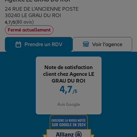
Épargne & retraite
Assurance emprunteur
Prévoyance et dépendance
Protection de la famille
24 RUE DE L'ANCIENNE POSTE
30240 LE GRAU DU ROI
(80 avis)
Note de 4.7 sur 5
4,7
/5
Vos projets
Assurance animal de compagnie
Protection juridique
Plan épargne retraite
Fermé actuellement
Prendre un RDV
Voir l'agence
Conseil assurance
Assurance vie
Partir en vacances
Note de satisfaction
Outre-mer
Placements financiers
Déménager
client chez Agence LE
GRAU DU ROI
4,7
/5
Professionnels
Investissements immobiliers
Changer de voiture
Assurance auto
Note de 4.7 sur 5
Avis Google
Allianz en France
Transmission
Départ à la retraite
Assurance habitation
Préparer l’avenir
Le Pack Famille