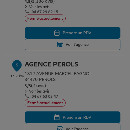
(186 avis)
Note de 4.8 sur 5
4,8
/5
Voir les avis
04 67 29 82 15
Fermé actuellement
Prendre un RDV
Voir l'agence
AGENCE PEROLS
5
1812 AVENUE MARCEL PAGNOL
17.36 km
34470 PEROLS
(2 avis)
Note de 5 sur 5
5
/5
Voir les avis
04 67 63 03 47
Fermé actuellement
Prendre un RDV
Voir l'agence