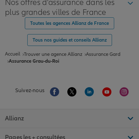
Nos offres d'assurance dans les
plus grandes villes de France
Toutes les agences Allianz de France
Tous nos guides et conseils Allianz
Accueil
Trouver une agence Allianz
Assurance Gard
Assurance Grau-du-Roi
Aller sur la page Facebook de Allianz
Aller sur la page Twitter de All
Aller sur la page Linke
Aller sur la pa
Aller 
Suivez-nous
Allianz
Pages les + consultées