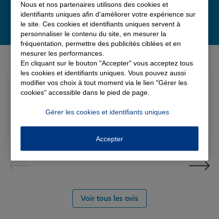
Nous et nos partenaires utilisons des cookies et
identifiants uniques afin d'améliorer votre expérience sur
le site. Ces cookies et identifiants uniques servent à
personnaliser le contenu du site, en mesurer la
fréquentation, permettre des publicités ciblées et en
Derniers avis de nos agences Allianz
mesurer les performances.
En cliquant sur le bouton "Accepter" vous acceptez tous
les cookies et identifiants uniques. Vous pouvez aussi
modifier vos choix à tout moment via le lien "Gérer les
Yori A.
cookies" accessible dans le pied de page.
Note de 5 sur 5
Le 05/08/2026 - Agence FORT DE FRANCE
Gérer les cookies et identifiants uniques
Accepter
Voir tous les avis