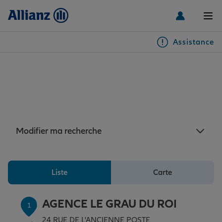
Men
Assistance
Particuliers
Assurance Grau-du-Roi : 7
agences Allianz à proximité
Véhicules
du Grau-du-Roi
Habitation & emprunteur
Auto
Modifier ma recherche
Santé & prévoyance
2 roues
Habitation
Liste
Carte
Famille Loisirs
Autres véhicules
Équipements habitation
Santé
AGENCE LE GRAU DU ROI
1
24 RUE DE L'ANCIENNE POSTE