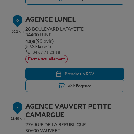
AGENCE LUNEL
6
28 BOULEVARD LAFAYETTE
18.2 km
34400 LUNEL
(90 avis)
Note de 4.8 sur 5
4,8
/5
Voir les avis
04 67 71 21 18
Fermé actuellement
Prendre un RDV
Voir l'agence
AGENCE VAUVERT PETITE
7
CAMARGUE
21.48 km
276 RUE DE LA REPUBLIQUE
30600 VAUVERT