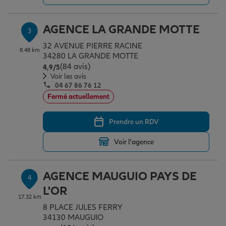
AGENCE LA GRANDE MOTTE
3
Garantie des accidents de la vie
32 AVENUE PIERRE RACINE
8.48 km
34280 LA GRANDE MOTTE
(84 avis)
Note de 4.9 sur 5
4,9
/5
Assurance scolaire
Voir les avis
04 67 86 76 12
Fermé actuellement
Protection juridique
Prendre un RDV
Voir l'agence
Retraite
AGENCE MAUGUIO PAYS DE
4
Tous nos devis d'assurance
L'OR
17.32 km
8 PLACE JULES FERRY
34130 MAUGUIO