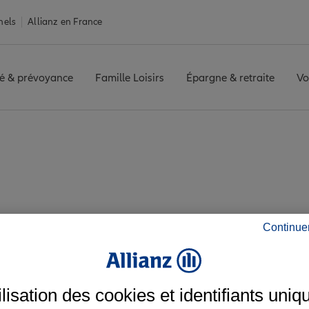
nels
Allianz en France
é & prévoyance
Famille Loisirs
Épargne & retraite
Vo
ENTRE
Avis agence QUISSAC CENTRE
s avis de l'agence Q
Continue
ilisation des cookies et identifiants uniq