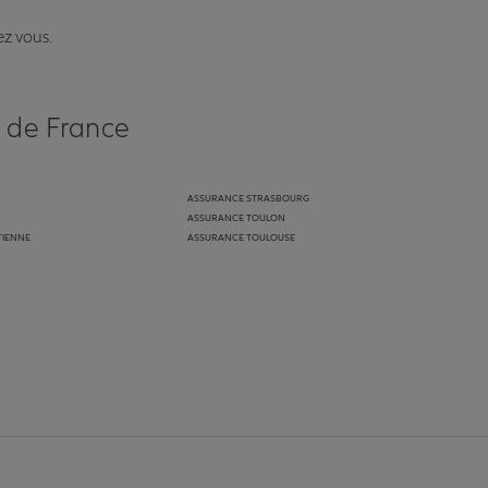
ez vous.
s de France
ASSURANCE STRASBOURG
ASSURANCE TOULON
TIENNE
ASSURANCE TOULOUSE
anz
in de Allianz
ge Youtube de Allianz
ur la page Instagram de Allianz