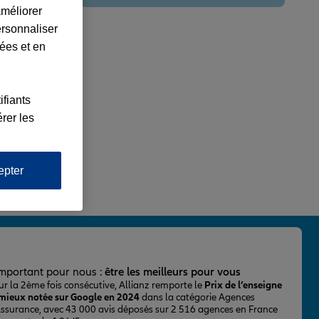
améliorer
ersonnaliser
lées et en
ifiants
rer les
epter
important pour nous :
être les meilleurs pour vous
ur la 2ème fois consécutive, Allianz remporte le
Prix de l’enseigne
 mieux notée sur Google en 2024
dans la catégorie Agences
Assurance, avec 43 000 avis déposés sur 2 516 agences en France