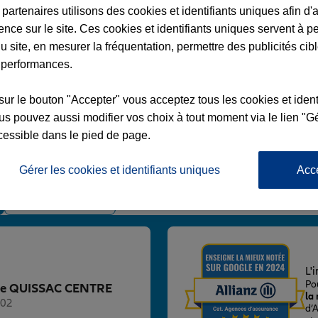
partenaires utilisons des cookies et identifiants uniques afin d'
ence sur le site. Ces cookies et identifiants uniques servent à p
u site, en mesurer la fréquentation, permettre des publicités cib
 performances.
AC CENTRE
sur le bouton "Accepter" vous acceptez tous les cookies et ident
 NOVEMBRE
s pouvez aussi modifier vos choix à tout moment via le lien "Gé
cessible dans le pied de page.
Gérer les cookies et identifiants uniques
Acc
Voir l'agence
L'
Po
ence QUISSAC CENTRE
la
102
d’