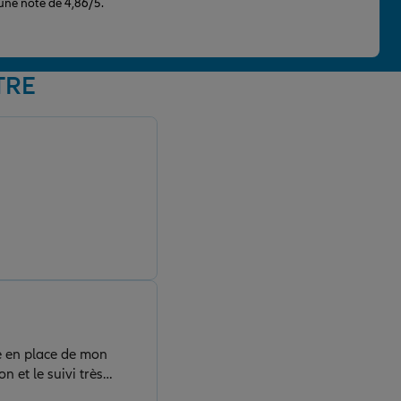
 une note de 4,86/5.
TRE
se en place de mon
n et le suivi très