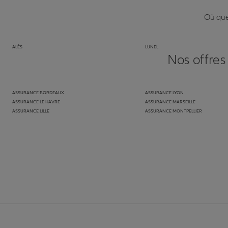
Où que 
ALÈS
LUNEL
Nos offres
ASSURANCE BORDEAUX
ASSURANCE LYON
ASSURANCE LE HAVRE
ASSURANCE MARSEILLE
ASSURANCE LILLE
ASSURANCE MONTPELLIER