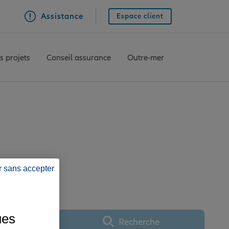
Assistance
Espace client
s projets
Conseil assurance
Outre-mer
UISSAC CENTRE
r sans accepter
ues
Recherche
Utiliser ma position