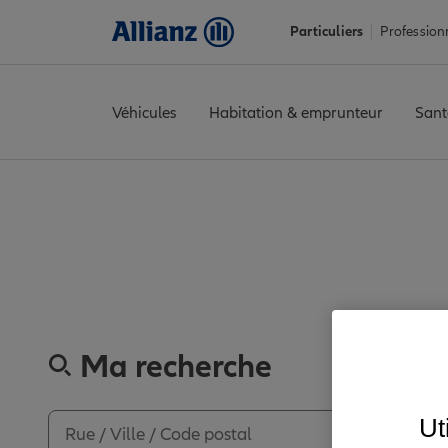
Particuliers
Profession
Véhicules
Habitation & emprunteur
Sant
Accueil
Trouver une agence Allianz
Gard
Quissac
QUISSAC C
Découvrez le
Ma recherche
Ut