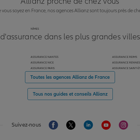
Allianz proche de chez vous
vous soyez en France, nos agences Allianz sont toujours près de ch
NÎMES
 d'assurance dans les plus grandes ville
ASSURANCE NANTES
ASSURANCE REIMS
ASSURANCE NICE
ASSURANCE RENNES
ASSURANCE PARIS
ASSURANCE SAINT-É
Toutes les agences Allianz de France
Tous nos guides et conseils Allianz
Aller sur la page Facebook de Allianz
Aller sur la page Twitter de Alli
Aller sur la page Linked
Aller sur la pa
Aller s
Suivez-nous