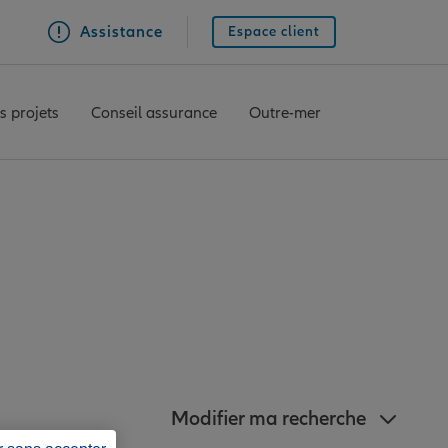
Assistance
Espace client
s projets
Conseil assurance
Outre-mer
z à proximité de
Modifier ma recherche