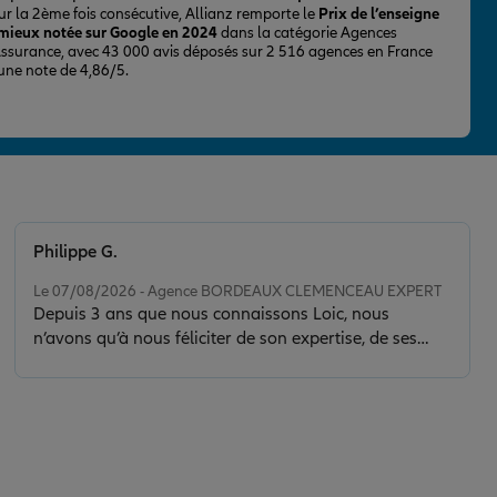
ur la 2ème fois consécutive, Allianz remporte le
Prix de l’enseigne
 mieux notée sur Google en 2024
dans la catégorie Agences
Assurance, avec 43 000 avis déposés sur 2 516 agences en France
 une note de 4,86/5.
Philippe G.
Note de 5 sur 5
Le 07/08/2026 - Agence BORDEAUX CLEMENCEAU EXPERT
Depuis 3 ans que nous connaissons Loic, nous
n’avons qu’à nous féliciter de son expertise, de ses
conseils et de la clarté de son discours. Il nous a sorti
d’une situation délicate en faisant toujours preuve de
calme, de sérénité et de discernement. Son contact est
de plus très agréable.