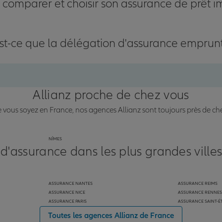
omparer et choisir son assurance de prêt i
st-ce que la délégation d'assurance emprun
Allianz proche de chez vous
vous soyez en France, nos agences Allianz sont toujours près de ch
NÎMES
 d'assurance dans les plus grandes ville
ASSURANCE NANTES
ASSURANCE REIMS
ASSURANCE NICE
ASSURANCE RENNES
ASSURANCE PARIS
ASSURANCE SAINT-É
Toutes les agences Allianz de France