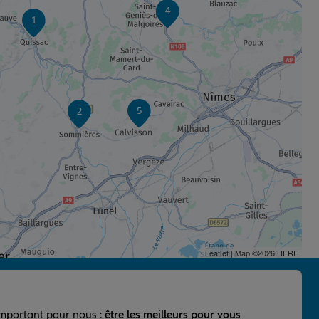
4
1
5
2
Leaflet
| Map ©2026
HERE
important pour nous :
être les meilleurs pour vous