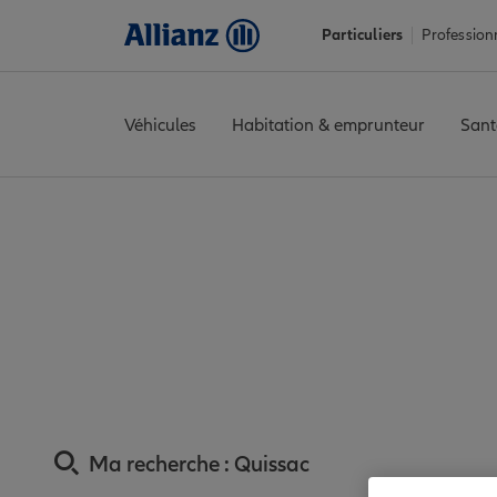
Particuliers
Profession
Véhicules
Habitation & emprunteur
Sant
Accueil
Trouver une agence Allianz
Assurance Gard
Assuranc
Assurance Quiss
Ma recherche :
Quissac