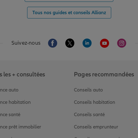
Tous nos guides et conseils Allianz
Aller sur la page Facebook de Allianz
Aller sur la page Twitter de Alli
Aller sur la page Linked
Aller sur la pa
Aller s
Suivez-nous
 les + consultées
Pages recommandées
nce auto
Conseils auto
nce habitation
Conseils habitation
nce santé
Conseils santé
nce prêt immobilier
Conseils emprunteur