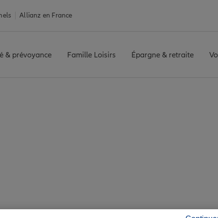
nels
Allianz en France
é & prévoyance
Famille Loisirs
Épargne & retraite
Vo
e Quissac
ac : 7 agences Allian
Quissac