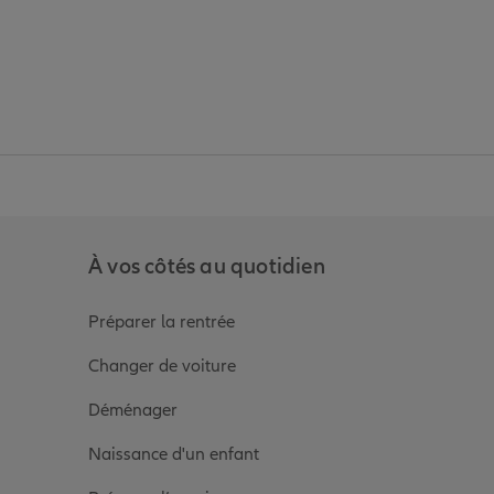
anz
in de Allianz
ge Youtube de Allianz
ur la page Instagram de Allianz
À vos côtés au quotidien
Préparer la rentrée
Changer de voiture
Déménager
Naissance d'un enfant