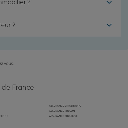
mmobilier ?
teur ?
ez vous.
s de France
ASSURANCE STRASBOURG
ASSURANCE TOULON
TIENNE
ASSURANCE TOULOUSE