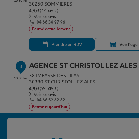
16.98 km
30250 SOMMIERES
(44 avis)
Note de 4.9 sur 5
4,9
/5
Voir les avis
04 66 36 97 96
Fermé actuellement
Prendre un RDV
Voir l'age
AGENCE ST CHRISTOL LEZ ALES
3
38 IMPASSE DES LILAS
18.38 km
30380 ST CHRISTOL LEZ ALES
(94 avis)
Note de 4.9 sur 5
4,9
/5
Voir les avis
04 66 52 62 62
Fermé aujourd'hui
Prendre un RDV
Voir l'age