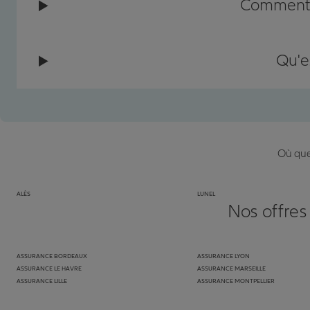
Comment c
Qu'e
Où que 
ALÈS
LUNEL
Nos offres
ASSURANCE BORDEAUX
ASSURANCE LYON
ASSURANCE LE HAVRE
ASSURANCE MARSEILLE
ASSURANCE LILLE
ASSURANCE MONTPELLIER