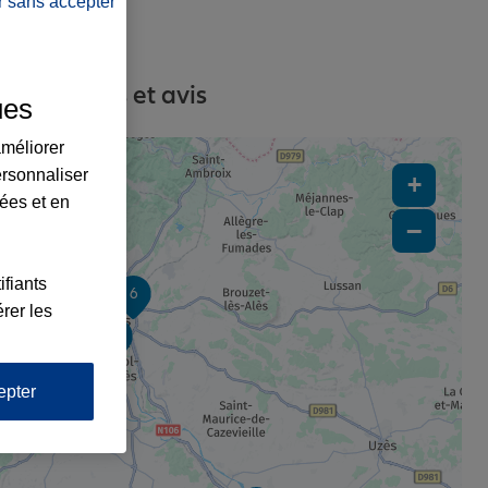
r sans accepter
s, contacts et avis
ues
améliorer
ersonnaliser
+
lées et en
−
ifiants
6
rer les
3
epter