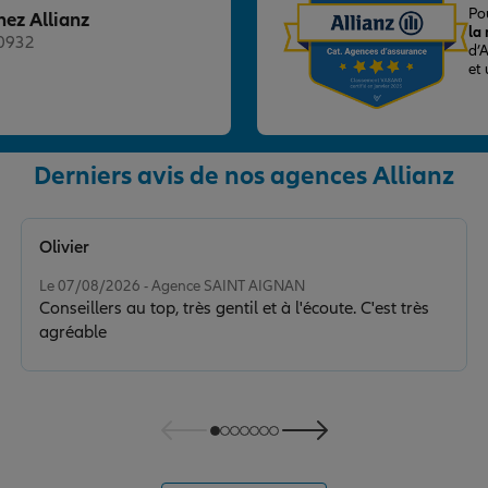
Po
hez Allianz
la
20932
d’
et
Derniers avis de nos agences Allianz
nce
Olivier
Note de 5 sur 5
Le 07/08/2026 - Agence SAINT AIGNAN
Conseillers au top, très gentil et à l'écoute. C'est très
agréable