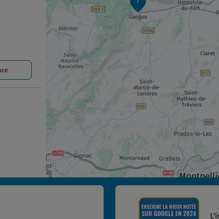
7
nce
nce
L'