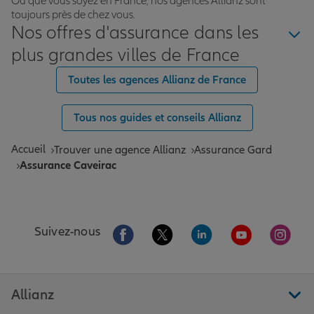
Où que vous soyez en France, nos agences Allianz sont
toujours près de chez vous.
Nos offres d'assurance dans les
plus grandes villes de France
Toutes les agences Allianz de France
Tous nos guides et conseils Allianz
Accueil
Trouver une agence Allianz
Assurance Gard
Assurance Caveirac
Aller sur la page Facebook de Allianz
Aller sur la page Twitter de All
Aller sur la page Linke
Aller sur la pa
Aller 
Suivez-nous
Allianz