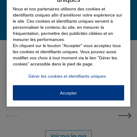
Nous et nos partenaires utilisons des cookies et
identifiants uniques afin d'améliorer votre expérience sur
le site. Ces cookies et identifiants uniques servent à
personnaliser le contenu du site, en mesurer la
fréquentation, permettre des publicités ciblées et en
mesurer les performances.
Derniers avis de nos agences Allianz
En cliquant sur le bouton "Accepter" vous acceptez tous
les cookies et identifiants uniques. Vous pouvez aussi
modifier vos choix à tout moment via le lien "Gérer les
cookies" accessible dans le pied de page.
Yori A.
Note de 5 sur 5
Gérer les cookies et identifiants uniques
Le 05/08/2026 - Agence FORT DE FRANCE
Accepter
Voir tous les avis