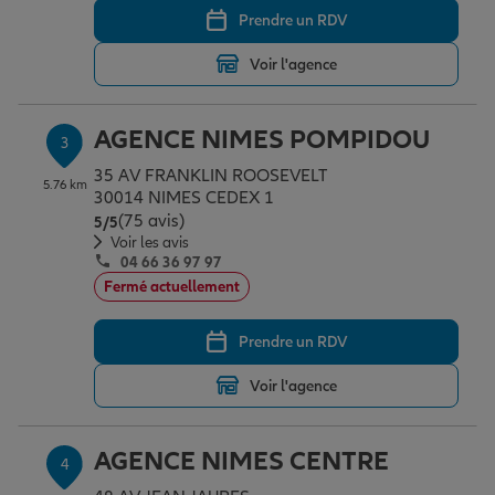
Prendre un RDV
Voir l'agence
Garantie des accidents de la vie
AGENCE NIMES POMPIDOU
3
Assurance scolaire
35 AV FRANKLIN ROOSEVELT
5.76 km
30014 NIMES CEDEX 1
(75 avis)
Note de 5 sur 5
5
/5
Protection juridique
Voir les avis
04 66 36 97 97
Fermé actuellement
Retraite
Prendre un RDV
Voir l'agence
Tous nos devis d'assurance
AGENCE NIMES CENTRE
4