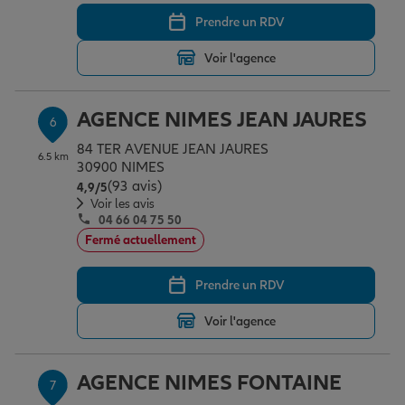
Prendre un RDV
Voir l'agence
AGENCE NIMES JEAN JAURES
6
84 TER AVENUE JEAN JAURES
6.5 km
30900 NIMES
(93 avis)
Note de 4.9 sur 5
4,9
/5
Voir les avis
04 66 04 75 50
Fermé actuellement
Prendre un RDV
Voir l'agence
AGENCE NIMES FONTAINE
7