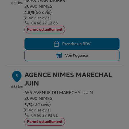
48 AV JEAN JAURES
6.32 km
30900 NIMES
(66 avis)
Note de 4.8 sur 5
4,8
/5
Voir les avis
04 66 27 12 65
Fermé actuellement
Prendre un RDV
Voir l'agence
AGENCE NIMES MARECHAL
5
JUIN
6.33 km
655 AVENUE DU MARECHAL JUIN
30900 NIMES
(224 avis)
Note de 5 sur 5
5
/5
Voir les avis
04 66 27 92 81
Fermé actuellement