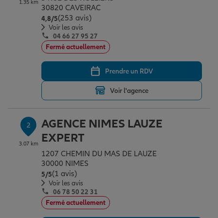
1.35 km
Épargne & retraite
Assurance emprunteur
Prévoyance et dépendance
Protection de la famille
30820 CAVEIRAC
(253 avis)
Note de 4.8 sur 5
4,8
/5
Voir les avis
04 66 27 95 27
Vos projets
Assurance animal de compagnie
Protection juridique
Plan épargne retraite
Fermé actuellement
Prendre un RDV
Conseil assurance
Assurance vie
Partir en vacances
Voir l'agence
Outre-mer
Placements financiers
Déménager
AGENCE NIMES LAUZE
2
EXPERT
3.07 km
Professionnels
Investissements immobiliers
Changer de voiture
Assurance auto
1207 CHEMIN DU MAS DE LAUZE
30000 NIMES
(1 avis)
Note de 5 sur 5
5
/5
Allianz en France
Transmission
Départ à la retraite
Assurance habitation
Voir les avis
06 78 50 22 31
Fermé actuellement
Préparer l’avenir
Le Pack Famille