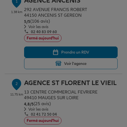
AGENCE ANCENIS
1
Épargne & retraite
Assurance emprunteur
Prévoyance et dépendance
Protection de la famille
292 AVENUE FRANCIS ROBERT
1.38 km
44150 ANCENIS ST GEREON
(106 avis)
Note de 5 sur 5
5
/5
Vos projets
Assurance animal de compagnie
Protection juridique
Plan épargne retraite
Voir les avis
02 40 83 09 60
Fermé aujourd'hui
Conseil assurance
Assurance vie
Partir en vacances
Prendre un RDV
Voir l'agence
Outre-mer
Placements financiers
Déménager
AGENCE ST FLORENT LE VIEIL
2
Professionnels
Investissements immobiliers
Changer de voiture
Assurance auto
13 CENTRE COMMERCIAL FEVRIERE
11.75 km
49410 MAUGES SUR LOIRE
(25 avis)
Note de 4.8 sur 5
4,8
/5
Allianz en France
Transmission
Départ à la retraite
Assurance habitation
Voir les avis
02 41 72 50 04
Fermé aujourd'hui
Préparer l’avenir
Le Pack Famille