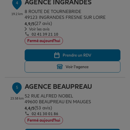
AGENCE INGRANDES
4
8 ROUTE DE TOURNEBRIDE
19.2 km
49123 INGRANDES FRESNE SUR LOIRE
(27 avis)
Note de 4.9 sur 5
4,9
/5
Voir les avis
02 41 39 21 10
Fermé aujourd'hui
Prendre un RDV
Voir l'agence
AGENCE BEAUPREAU
5
52 RUE ALFRED NOBEL
23.58 km
49600 BEAUPREAU EN MAUGES
(53 avis)
Note de 4.4 sur 5
4,4
/5
02 41 30 01 86
Fermé aujourd'hui