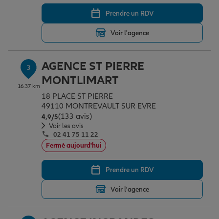
Prendre un RDV
Garantie des accidents de la vie
Voir l'agence
AGENCE ST PIERRE
Assurance scolaire
3
MONTLIMART
16.37 km
18 PLACE ST PIERRE
Protection juridique
49110 MONTREVAULT SUR EVRE
(133 avis)
Note de 4.9 sur 5
4,9
/5
Voir les avis
02 41 75 11 22
Retraite
Fermé aujourd'hui
Prendre un RDV
Tous nos devis d'assurance
Voir l'agence