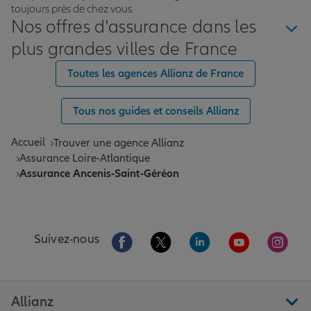
toujours près de chez vous.
Nos offres d'assurance dans les
plus grandes villes de France
Toutes les agences Allianz de France
Tous nos guides et conseils Allianz
Accueil
Trouver une agence Allianz
Assurance Loire-Atlantique
Assurance Ancenis-Saint-Géréon
Aller sur la page Facebook de Allianz
Aller sur la page Twitter de All
Aller sur la page Linke
Aller sur la pa
Aller 
Suivez-nous
Allianz