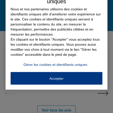
uniques
Nous et nos partenaires utilisons des cookies et
identifiants uniques afin d'améliorer votre expérience sur
le site. Ces cookies et identifiants uniques servent à
personnaliser le contenu du site, en mesurer la
fréquentation, permettre des publicités ciblées et en
mesurer les performances.
Derniers avis de nos agences Allianz
En cliquant sur le bouton "Accepter" vous acceptez tous
les cookies et identifiants uniques. Vous pouvez aussi
modifier vos choix à tout moment via le lien "Gérer les
Louis M.
cookies" accessible dans le pied de page.
Note de 5 sur 5
Le 08/08/2026 - Agence PAVILLY
Gérer les cookies et identifiants uniques
Bon suivi de mon sinistre, merci
Accepter
Voir tous les avis