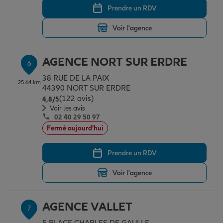
Prendre un RDV
Voir l'agence
AGENCE NORT SUR ERDRE
6
38 RUE DE LA PAIX
25.64 km
44390 NORT SUR ERDRE
(122 avis)
Note de 4.8 sur 5
4,8
/5
Voir les avis
02 40 29 50 97
Fermé aujourd'hui
Prendre un RDV
Voir l'agence
AGENCE VALLET
7