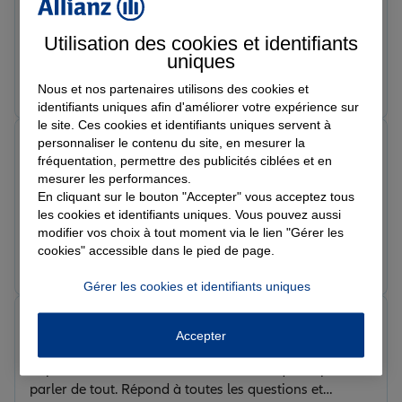
Je suis dans cette agence depuis presque 30 ans.
Justine est une personne à l'écoute et proactive : ça fait
Utilisation des cookies et identifiants
du bien d'avoir encore des échanges véritablement
uniques
humains et de ne pas avoir l'impression de n'être juste
Prendre un RDV
Voir l'agence
Nous et nos partenaires utilisons des cookies et
qu'un dossier. Je la remercie pour son sérieux, son
identifiants uniques afin d'améliorer votre expérience sur
professionnalisme et son accueil.
le site. Ces cookies et identifiants uniques servent à
Franck G.
personnaliser le contenu du site, en mesurer la
Note de 5 sur 5
fréquentation, permettre des publicités ciblées et en
Le 01/06/2026 - Agence ST FLORENT LE VIEIL
mesurer les performances.
Très bon contact avec Justine Romiant, , bonne
En cliquant sur le bouton "Accepter" vous acceptez tous
communication, explications trés claires , a l’écoute et
les cookies et identifiants uniques. Vous pouvez aussi
tres professionnelle, je suis entièrement satisfait de ses
modifier vos choix à tout moment via le lien "Gérer les
cookies" accessible dans le pied de page.
conseils et propositions .
Prendre un RDV
Voir l'agence
Gérer les cookies et identifiants uniques
Agnès B.
Accepter
Note de 5 sur 5
Le 01/06/2026 - Agence ST FLORENT LE VIEIL
Super conseillère très à l'écoute et avec qui on peu
parler de tout. Répond à toutes les questions et