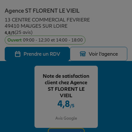
Épargne & retraite
Assurance emprunteur
Prévoyance et dépendance
Protection de la famille
Agence ST FLORENT LE VIEIL
13 CENTRE COMMERCIAL FEVRIERE
Vos projets
Assurance animal de compagnie
Protection juridique
Plan épargne retraite
49410 MAUGES SUR LOIRE
(25 avis)
Note de 4.8 sur 5
4,8
/5
Ouvert
09:00 - 12:30 et 14:00 - 18:00
Conseil assurance
Assurance vie
Partir en vacances
Prendre un RDV
Voir l'agence
Outre-mer
Placements financiers
Déménager
Note de satisfaction
client chez Agence
Professionnels
Investissements immobiliers
Changer de voiture
Assurance auto
ST FLORENT LE
VIEIL
4,8
/5
Allianz en France
Transmission
Départ à la retraite
Assurance habitation
Note de 4.8 sur 5
Avis Google
Préparer l’avenir
Le Pack Famille