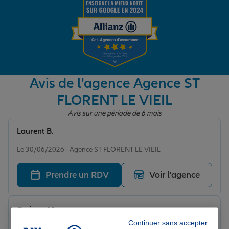
Garantie des accidents de la vie
Assurance scolaire
Avis de l'agence Agence ST
FLORENT LE VIEIL
Protection juridique
Avis sur une période de 6 mois
Laurent B.
Note de 5 sur 5
Retraite
Le 30/06/2026 - Agence ST FLORENT LE VIEIL
Prendre un RDV
Voir l'agence
Tous nos devis d'assurance
Corinne M.
Note de 5 sur 5
Continuer sans accepter
Le 15/06/2026 - Agence ST FLORENT LE VIEIL