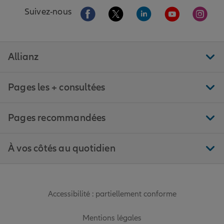
Aller sur la page Facebook de Allianz
Aller sur la page Twitter de All
Aller sur la page Linke
Aller sur la pa
Aller 
Suivez-nous
Allianz
Pages les + consultées
Pages recommandées
À vos côtés au quotidien
Accessibilité : partiellement conforme
Mentions légales