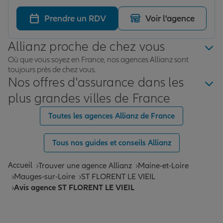
explique très bien. Très agréable et nous aide à trouver
des solutions qui peuvent nous convenir.
Prendre un RDV
Voir l'agence
Allianz proche de chez vous
Où que vous soyez en France, nos agences Allianz sont
toujours près de chez vous.
Nos offres d'assurance dans les
plus grandes villes de France
Toutes les agences Allianz de France
Tous nos guides et conseils Allianz
Accueil
Trouver une agence Allianz
Maine-et-Loire
Mauges-sur-Loire
ST FLORENT LE VIEIL
Avis agence ST FLORENT LE VIEIL