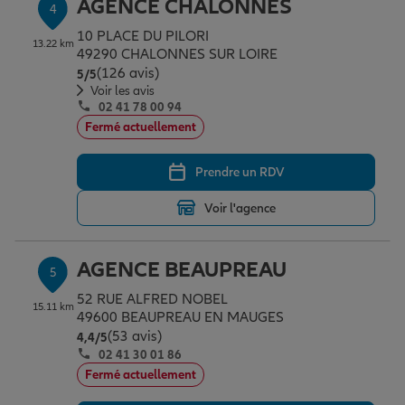
AGENCE CHALONNES
4
10 PLACE DU PILORI
13.22 km
49290 CHALONNES SUR LOIRE
(126 avis)
Note de 5 sur 5
5
/5
Voir les avis
02 41 78 00 94
Fermé actuellement
Prendre un RDV
Voir l'agence
AGENCE BEAUPREAU
5
52 RUE ALFRED NOBEL
15.11 km
49600 BEAUPREAU EN MAUGES
(53 avis)
Note de 4.4 sur 5
4,4
/5
02 41 30 01 86
Fermé actuellement