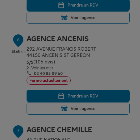
Prendre un RDV
Voir l'agence
AGENCE ANCENIS
6
292 AVENUE FRANCIS ROBERT
18.68 km
44150 ANCENIS ST GEREON
(106 avis)
Note de 5 sur 5
5
/5
Voir les avis
02 40 83 09 60
Fermé actuellement
Prendre un RDV
Voir l'agence
AGENCE CHEMILLE
7