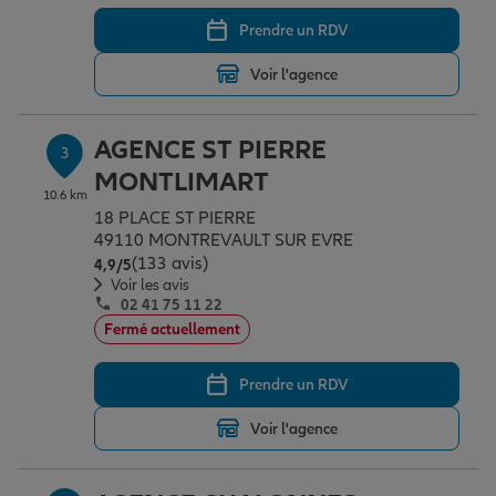
Prendre un RDV
Garantie des accidents de la vie
Voir l'agence
AGENCE ST PIERRE
Assurance scolaire
3
MONTLIMART
10.6 km
18 PLACE ST PIERRE
Protection juridique
49110 MONTREVAULT SUR EVRE
(133 avis)
Note de 4.9 sur 5
4,9
/5
Voir les avis
02 41 75 11 22
Retraite
Fermé actuellement
Prendre un RDV
Tous nos devis d'assurance
Voir l'agence