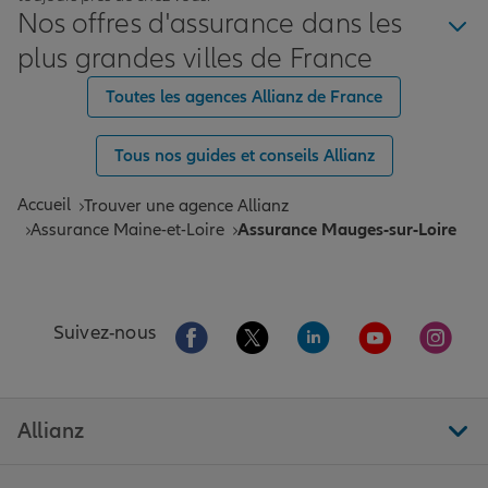
Nos offres d'assurance dans les
plus grandes villes de France
Toutes les agences Allianz de France
Tous nos guides et conseils Allianz
Accueil
Trouver une agence Allianz
Assurance Maine-et-Loire
Assurance Mauges-sur-Loire
Aller sur la page Facebook de Allianz
Aller sur la page Twitter de All
Aller sur la page Linke
Aller sur la pa
Aller 
Suivez-nous
Allianz