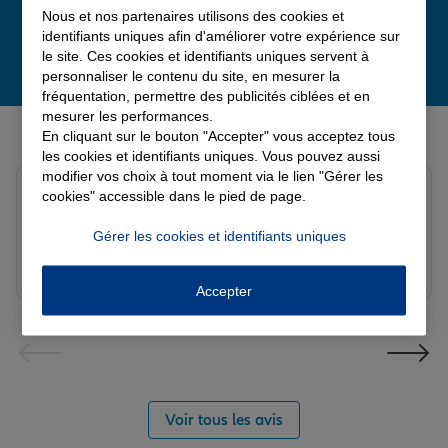
Nous et nos partenaires utilisons des cookies et
identifiants uniques afin d'améliorer votre expérience sur
le site. Ces cookies et identifiants uniques servent à
personnaliser le contenu du site, en mesurer la
fréquentation, permettre des publicités ciblées et en
mesurer les performances.
Derniers avis de nos agences Allianz
En cliquant sur le bouton "Accepter" vous acceptez tous
les cookies et identifiants uniques. Vous pouvez aussi
modifier vos choix à tout moment via le lien "Gérer les
louna p.
cookies" accessible dans le pied de page.
Note de 5 sur 5
Le 06/08/2026 - Agence SOURDEVAL
Gérer les cookies et identifiants uniques
Accepter
Voir tous les avis