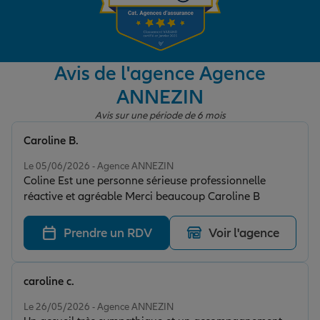
Garantie des accidents de la vie
Avis de l'agence Agence
ANNEZIN
Assurance scolaire
Avis sur une période de 6 mois
Caroline B.
Protection juridique
Note de 5 sur 5
Le 05/06/2026 - Agence ANNEZIN
Coline Est une personne sérieuse professionnelle
réactive et agréable Merci beaucoup Caroline B
Retraite
Prendre un RDV
Voir l'agence
Tous nos devis d'assurance
caroline c.
Note de 5 sur 5
Le 26/05/2026 - Agence ANNEZIN