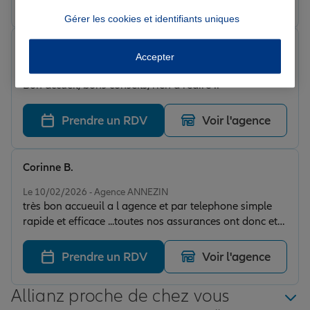
Gérer les cookies et identifiants uniques
Pascal D.
Accepter
Note de 5 sur 5
Le 19/03/2026 - Agence ANNEZIN
Bon accueil, bons conseils, rien a redire !!
Prendre un RDV
Voir l'agence
Corinne B.
Note de 5 sur 5
Le 10/02/2026 - Agence ANNEZIN
très bon accueuil a l agence et par telephone simple
rapide et efficace ...toutes nos assurances ont donc ete
transferées chez ALLIANZ merci a Justine...
Prendre un RDV
Voir l'agence
Allianz proche de chez vous