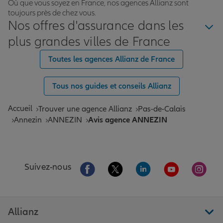
Où que vous soyez en France, nos agences Allianz sont
toujours près de chez vous.
Nos offres d'assurance dans les
plus grandes villes de France
Toutes les agences Allianz de France
Tous nos guides et conseils Allianz
Accueil
Trouver une agence Allianz
Pas-de-Calais
Annezin
ANNEZIN
Avis agence ANNEZIN
Aller sur la page Facebook de Allianz
Aller sur la page Twitter de All
Aller sur la page Linke
Aller sur la pa
Aller 
Suivez-nous
Allianz