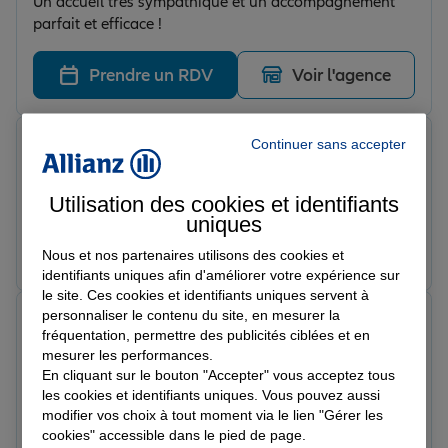
Un accueil très sympathique et un accompagnement
parfait et efficace !
Prendre un RDV
Voir l'agence
David M.
Continuer sans accepter
Note de 5 sur 5
Le 01/04/2026 - Agence ANNEZIN
De très bonne conseils
Utilisation des cookies et identifiants
uniques
Prendre un RDV
Voir l'agence
Nous et nos partenaires utilisons des cookies et
identifiants uniques afin d'améliorer votre expérience sur
le site. Ces cookies et identifiants uniques servent à
personnaliser le contenu du site, en mesurer la
Manoel C.
fréquentation, permettre des publicités ciblées et en
Note de 5 sur 5
Le 27/03/2026 - Agence ANNEZIN
mesurer les performances.
Très satisfait de Coline qui a su répondre à nos
En cliquant sur le bouton "Accepter" vous acceptez tous
attentes et très sympathique
les cookies et identifiants uniques. Vous pouvez aussi
modifier vos choix à tout moment via le lien "Gérer les
cookies" accessible dans le pied de page.
Prendre un RDV
Voir l'agence