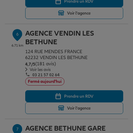
Prendre un RDV
Voir l'agence
AGENCE VENDIN LES
6
BETHUNE
6.71 km
124 RUE MENDES FRANCE
62232 VENDIN LES BETHUNE
(181 avis)
Note de 4.7 sur 5
4,7
/5
Voir les avis
03 21 57 02 64
Fermé aujourd'hui
Prendre un RDV
Voir l'agence
AGENCE BETHUNE GARE
7