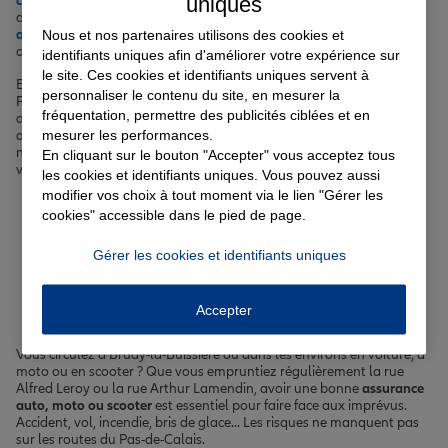
uniques
complémentaire santé
pour prendre soin de vous et de vos proches,
d'une
assurance vie
pour préparer l'avenir ou encore d'une
Nous et nos partenaires utilisons des cookies et
assurance emprunteur
pour votre prêt immobilier, nous avons ce
qu'il vous faut.
identifiants uniques afin d'améliorer votre expérience sur
le site. Ces cookies et identifiants uniques servent à
Bruay-la-Buissière, ville de plus de 22 000 habitants située dans le
personnaliser le contenu du site, en mesurer la
Pas-de-Calais, bénéficie d'un climat océanique. Que vous profitiez
fréquentation, permettre des publicités ciblées et en
des espaces verts de la commune ou que vous vous baladiez près
mesurer les performances.
des terrils jumeaux des Pommiers, symboles du patrimoine minier,
nous sommes à vos côtés pour vous accompagner au quotidien et
En cliquant sur le bouton "Accepter" vous acceptez tous
vous proposer des
solutions d'assurance sur mesure
.
les cookies et identifiants uniques. Vous pouvez aussi
modifier vos choix à tout moment via le lien "Gérer les
Votre assurance auto, moto
cookies" accessible dans le pied de page.
ou scooter à Bruay-la-
Gérer les cookies et identifiants uniques
Buissière
Accepter
Vous circulez à Bruay-la-Buissière ou dans les environs en voiture, à
moto ou en scooter ? Que vous empruntiez régulièrement la rue
Alfred Leroy ou la rue Arthur Lamendin, avoir une bonne
assurance
auto, moto ou scooter
est essentiel pour faire face aux imprévus.
Accident, vol, incendie, bris de glace... Les risques ne manquent pas
sur les routes du Pas-de-Calais.