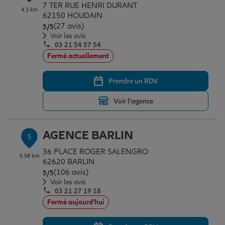
7 TER RUE HENRI DURANT
4.3 km
62150 HOUDAIN
(27 avis)
Note de 5 sur 5
5
/5
Voir les avis
03 21 54 57 54
Fermé actuellement
Prendre un RDV
Voir l'agence
AGENCE BARLIN
5
36 PLACE ROGER SALENGRO
5.58 km
62620 BARLIN
(106 avis)
Note de 5 sur 5
5
/5
Voir les avis
03 21 27 19 18
Fermé aujourd'hui