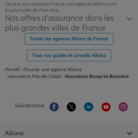
Où que vous soyez en France, nos agences Allianz sont
toujours près de chez vous.
Nos offres d'assurance dans les
plus grandes villes de France
Toutes les agences Allianz de France
Tous nos guides et conseils Allianz
Accueil
Trouver une agence Allianz
Assurance Pas-de-Calais
Assurance Bruay-la-Buissière
Aller sur la page Facebook de Allianz
Aller sur la page Twitter de All
Aller sur la page Linke
Aller sur la pa
Aller 
Suivez-nous
Allianz