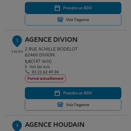
Prendre un RDV
Garantie des accidents de la vie
Voir l'agence
AGENCE DIVION
Assurance scolaire
3
2 RUE ACHILLE BODELOT
3.61 km
62460 DIVION
(147 avis)
Note de 5 sur 5
Protection juridique
5
/5
Voir les avis
03 21 62 49 30
Fermé actuellement
Retraite
Prendre un RDV
Tous nos devis d'assurance
Voir l'agence
AGENCE HOUDAIN
4