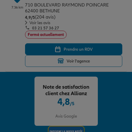
710 BOULEVARD RAYMOND POINCARE
7.36 km
62400 BETHUNE
(204 avis)
Note de 4.9 sur 5
4,9
/5
Voir les avis
03 21 57 36 27
Fermé actuellement
Prendre un RDV
Voir l'agence
Note de satisfaction
client chez Allianz
4,8
/5
Note de 4.8 sur 5
Avis Google