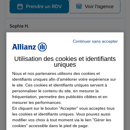
Prendre un RDV
Voir l'agence
Sophie H.
Note de 5 sur 5
Le 16/04/2026 - Agence ANTIBES LITTORAL
Continuer sans accepter
Julien Delande est à l’écoute, réactif et toujours de bon
conseil. Les démarches sont simples et bien expliquées.
J’apprécie particulièrement le suivi personnalisé et la
Utilisation des cookies et identifiants
disponibilité en cas de besoin. Je recommande sans
Prendre un RDV
Voir l'agence
uniques
hésiter cette agence pour son professionnalisme et son
Nous et nos partenaires utilisons des cookies et
sérieux.
identifiants uniques afin d'améliorer votre expérience sur
Francine m.
le site. Ces cookies et identifiants uniques servent à
Note de 5 sur 5
personnaliser le contenu du site, en mesurer la
Le 15/04/2026 - Agence ANTIBES LITTORAL
fréquentation, permettre des publicités ciblées et en
Très bel accueil et explications faciles à comprendre
mesurer les performances.
Merci beaucoup
En cliquant sur le bouton "Accepter" vous acceptez tous
les cookies et identifiants uniques. Vous pouvez aussi
modifier vos choix à tout moment via le lien "Gérer les
Prendre un RDV
Voir l'agence
cookies" accessible dans le pied de page.