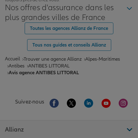
Nos offres d'assurance dans les
plus grandes villes de France
Toutes les agences Allianz de France
Tous nos guides et conseils Allianz
Accueil
Trouver une agence Allianz
Alpes-Maritimes
Antibes
ANTIBES LITTORAL
Avis agence ANTIBES LITTORAL
Aller sur la page Facebook de Allianz
Aller sur la page Twitter de All
Aller sur la page Linke
Aller sur la pa
Aller 
Suivez-nous
Allianz