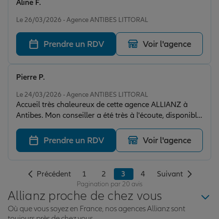
Aline F.
Note de 5 sur 5
Le 26/03/2026 - Agence ANTIBES LITTORAL
Prendre un RDV
Voir l'agence
Pierre P.
Note de 5 sur 5
Le 24/03/2026 - Agence ANTIBES LITTORAL
Accueil très chaleureux de cette agence ALLIANZ à
Antibes. Mon conseiller a été très à l'écoute, disponible
et très efficace. L'ensemble de mes contrats est donc
géré désormais par cette agence que je recommande
Prendre un RDV
Voir l'agence
vivement.
Précédent
1
2
3
4
Suivant
Pagination par 20 avis
Allianz proche de chez vous
Où que vous soyez en France, nos agences Allianz sont
toujours près de chez vous.