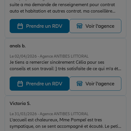
suite a ma demande de renseignement pour contrat
auto et habitation et autres contrat. ma conseillère
Célia a l'écoute recherche vraiment approfondi a mes
demandes ,réactivité recherche et conseil ,a pris sur
Prendre un RDV
Voir l'agence
son temps pour explication précise .un grand merci je
recommande cette agence.
anaïs b.
Note de 5 sur 5
Le 02/04/2026 - Agence ANTIBES LITTORAL
Je tiens a remercier sincèrement Célia pour ses
conseils et son travail :) très satisfaite de ce qui m'a été
propose.
Prendre un RDV
Voir l'agence
Victoria S.
Note de 5 sur 5
Le 31/03/2026 - Agence ANTIBES LITTORAL
L'accueil est chaleureux, Mme Pompeï est tres
sympatique, on se sent accompagné et écouté. Le petit