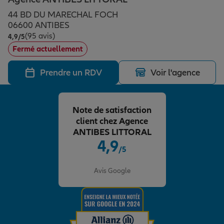
Épargne & retraite
Assurance emprunteur
Prévoyance et dépendance
Protection de la famille
44 BD DU MARECHAL FOCH
06600 ANTIBES
(95 avis)
Note de 4.9 sur 5
4,9
/5
Vos projets
Assurance animal de compagnie
Protection juridique
Plan épargne retraite
Fermé actuellement
Prendre un RDV
Voir l'agence
Conseil assurance
Assurance vie
Partir en vacances
Note de satisfaction
Outre-mer
Placements financiers
Déménager
client chez Agence
ANTIBES LITTORAL
4,9
/5
Professionnels
Investissements immobiliers
Changer de voiture
Assurance auto
Note de 4.9 sur 5
Avis Google
Allianz en France
Transmission
Départ à la retraite
Assurance habitation
Préparer l’avenir
Le Pack Famille