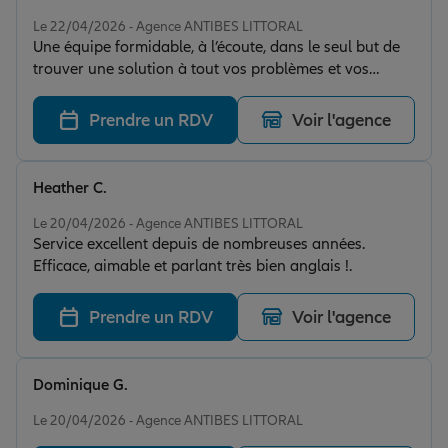
Note de 5 sur 5
Le 22/04/2026 - Agence ANTIBES LITTORAL
Une équipe formidable, à l’écoute, dans le seul but de
trouver une solution à tout vos problèmes et vos
demandes. Une efficacité inégalée. Bref je vous
conseille vivement. Et tout cela, avec le sourire et la
Prendre un RDV
Voir l'agence
bonne humeur
Heather C.
Note de 5 sur 5
Le 20/04/2026 - Agence ANTIBES LITTORAL
Service excellent depuis de nombreuses années.
Efficace, aimable et parlant très bien anglais !.
Prendre un RDV
Voir l'agence
Dominique G.
Note de 5 sur 5
Le 20/04/2026 - Agence ANTIBES LITTORAL