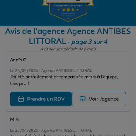
Garantie des accidents de la vie
Avis de l'agence Agence ANTIBES
LITTORAL
- page 3 sur 4
Assurance scolaire
Avis sur une période de 6 mois
Anaïs G.
Protection juridique
Note de 5 sur 5
Le 24/04/2026 - Agence ANTIBES LITTORAL
J’ai été parfaitement accompagnée merci à l’équipe,
très pro !
Retraite
Prendre un RDV
Voir l'agence
Tous nos devis d'assurance
M B.
Note de 5 sur 5
Le 23/04/2026 - Agence ANTIBES LITTORAL