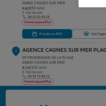
06800 CAGNES SUR MER
(50 avis)
Note de 4.8 sur 5
4,8
/5
Voir les avis
04 22 53 04 25
Fermé aujourd'hui
Prendre un RDV
Voir l'age
AGENCE CAGNES SUR MER PLA
3
99 PROMENADE DE LA PLAGE
06800 CAGNES SUR MER
(162 avis)
Note de 4.7 sur 5
4,7
/5
Voir les avis
04 93 73 84 12
Fermé aujourd'hui
Prendre un RDV
Voir l'age