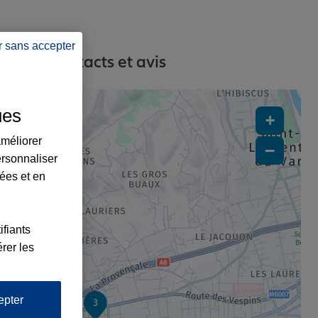
r sans accepter
sses, contacts et avis
ues
+
améliorer
−
ersonnaliser
lées et en
ifiants
rer les
epter
3