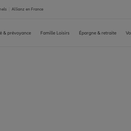
nels
Allianz en France
é & prévoyance
Famille Loisirs
Épargne & retraite
Vo
es
Assurance Cagnes-sur-Mer
sur-Mer : 3 agences
sur-Mer