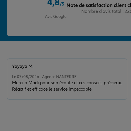
4,8
/5
Note de satisfaction client c
Note de 4.8 sur 5
Nombre d'avis total : 2
Avis Google
Yayaya M.
Note de 5 sur 5
Le 07/08/2026 - Agence NANTERRE
Merci à Madi pour son écoute et ces conseils précieux.
Réactif et efficace le service impeccable