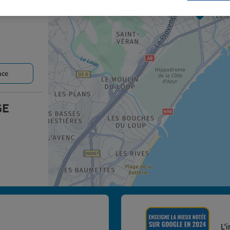
2
nce
GE
nce
L'