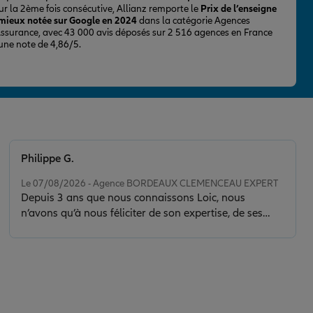
ur la 2ème fois consécutive, Allianz remporte le
Prix de l’enseigne
 mieux notée sur Google en 2024
dans la catégorie Agences
Assurance, avec 43 000 avis déposés sur 2 516 agences en France
 une note de 4,86/5.
Philippe G.
Note de 5 sur 5
Le 07/08/2026 - Agence BORDEAUX CLEMENCEAU EXPERT
Depuis 3 ans que nous connaissons Loic, nous
n’avons qu’à nous féliciter de son expertise, de ses
conseils et de la clarté de son discours. Il nous a sorti
d’une situation délicate en faisant toujours preuve de
calme, de sérénité et de discernement. Son contact est
de plus très agréable.