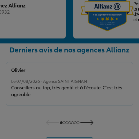
Po
hez Allianz
la
20932
d’
et
Derniers avis de nos agences Allianz
Olivier
Note de 5 sur 5
Le 07/08/2026 - Agence SAINT AIGNAN
Conseillers au top, très gentil et à l'écoute. C'est très
agréable