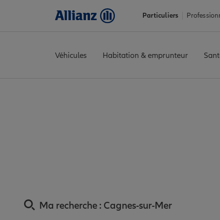
Particuliers
Profession
Véhicules
Habitation & emprunteur
Sant
Accueil
Trouver une agence Allianz
Assurance Alpes-Maritim
Assurance Cagnes-
Ma recherche :
Cagnes-sur-Mer