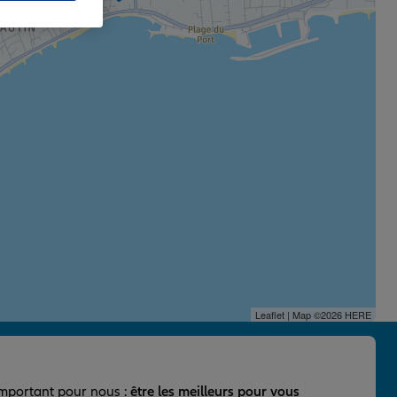
Leaflet
| Map ©2026
HERE
important pour nous :
être les meilleurs pour vous