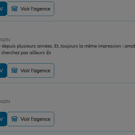
DV
Voir l'agence
ANZIN
ny depuis plusieurs années. Et, toujours la même impression : amabi
 cherchez pas ailleurs 👍
DV
Voir l'agence
ANZIN
DV
Voir l'agence