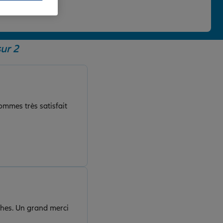
 une note de 4,86/5.
ur 2
ommes très satisfait
ches. Un grand merci