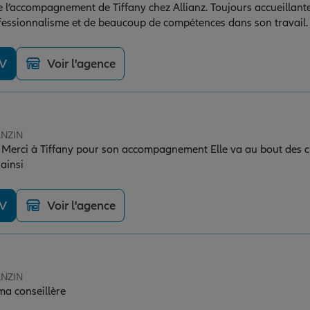
de l’accompagnement de Tiffany chez Allianz. Toujours accueillante e
essionnalisme et de beaucoup de compétences dans son travail. 
emps de répondre aux questions avec gentillesse et efficacité. C’est un vrai plais
 une personne aussi aimable, réactive et investie. Je recomman
DV
Voir l'agence
ANZIN
erci à Tiffany pour son accompagnement Elle va au bout des cho
ainsi
DV
Voir l'agence
ANZIN
 ma conseillère