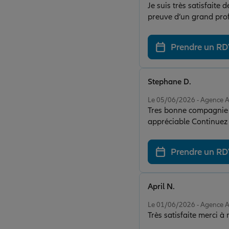
Je suis très satisfaite 
preuve d’un grand prof
pertinents et elle prend le t
d’être accompagnée par
Prendre un R
Stephane D.
Note de 5 sur 5
Le 05/06/2026 - Agence 
Tres bonne compagnie M
appréciable Continuez 
Prendre un R
April N.
Note de 5 sur 5
Le 01/06/2026 - Agence 
Très satisfaite merci à