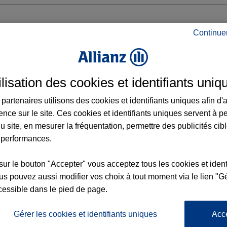
Continue
ilisation des cookies et identifiants uniq
OLE FRANCE
partenaires utilisons des cookies et identifiants uniques afin d'
ence sur le site. Ces cookies et identifiants uniques servent à p
u site, en mesurer la fréquentation, permettre des publicités cib
 performances.
Voir l'agence
sur le bouton "Accepter" vous acceptez tous les cookies et ident
s pouvez aussi modifier vos choix à tout moment via le lien "Gé
cessible dans le pied de page.
L'
Po
z Agence ANZIN
la
Gérer les cookies et identifiants uniques
Acc
155
d’