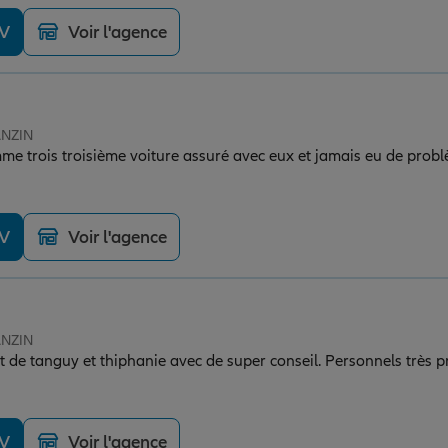
DV
Voir l'agence
ANZIN
me trois troisième voiture assuré avec eux et jamais eu de probl
DV
Voir l'agence
ANZIN
t de tanguy et thiphanie avec de super conseil. Personnels très p
DV
Voir l'agence