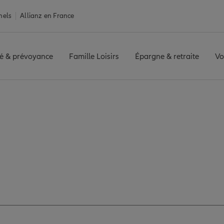
nels
Allianz en France
é & prévoyance
Famille Loisirs
Épargne & retraite
Vo
agence ANZIN
z les avis de l'age