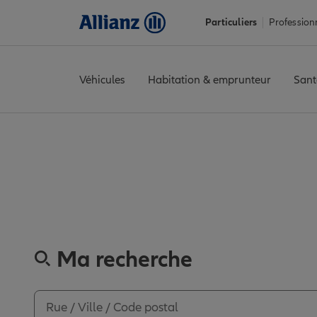
Particuliers
Profession
Véhicules
Habitation & emprunteur
Sant
Accueil
Trouver une agence Allianz
Nord
Anzin
ANZIN
Avis 
Découvre
Ma recherche