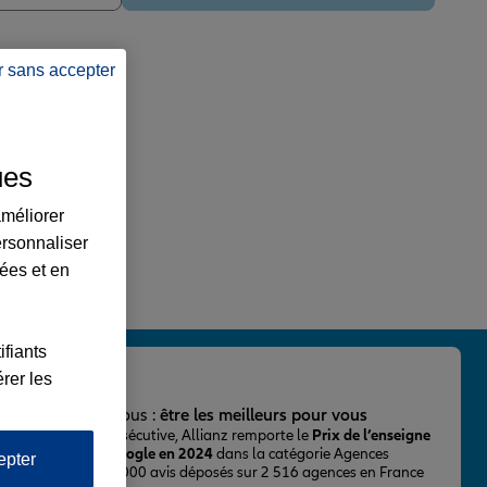
r sans accepter
ues
améliorer
ersonnaliser
lées et en
ifiants
rer les
important pour nous :
être les meilleurs pour vous
ur la 2ème fois consécutive, Allianz remporte le
Prix de l’enseigne
 mieux notée sur Google en 2024
dans la catégorie Agences
epter
Assurance, avec 43 000 avis déposés sur 2 516 agences en France