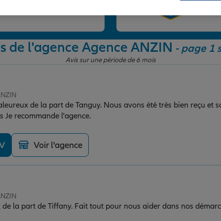
et
is de l'agence Agence ANZIN
- page 1 s
Avis sur une période de 6 mois
ANZIN
aleureux de la part de Tanguy. Nous avons été très bien reçu et s
es Je recommande l'agence.
DV
Voir l'agence
ANZIN
x de la part de Tiffany. Fait tout pour nous aider dans nos démar