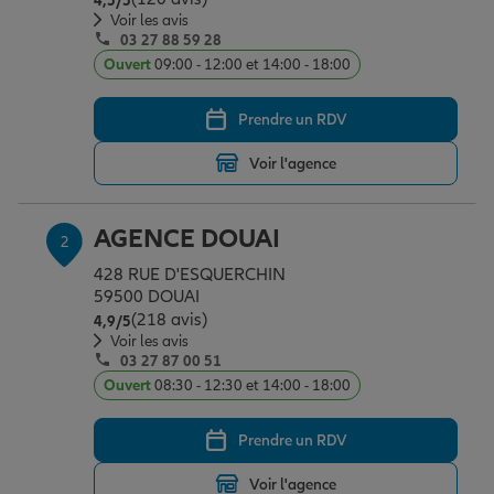
4,5
/5
Épargne & retraite
Assurance emprunteur
Prévoyance et dépendance
Protection de la famille
Voir les avis
03 27 88 59 28
Ouvert
09:00 - 12:00 et 14:00 - 18:00
Vos projets
Assurance animal de compagnie
Protection juridique
Plan épargne retraite
Prendre un RDV
Voir l'agence
Conseil assurance
Assurance vie
Partir en vacances
AGENCE DOUAI
2
Outre-mer
Placements financiers
Déménager
428 RUE D'ESQUERCHIN
59500 DOUAI
(218 avis)
Note de 4.9 sur 5
4,9
/5
Professionnels
Investissements immobiliers
Changer de voiture
Assurance auto
Voir les avis
03 27 87 00 51
Ouvert
08:30 - 12:30 et 14:00 - 18:00
Allianz en France
Transmission
Départ à la retraite
Assurance habitation
Prendre un RDV
Voir l'agence
Préparer l’avenir
Le Pack Famille