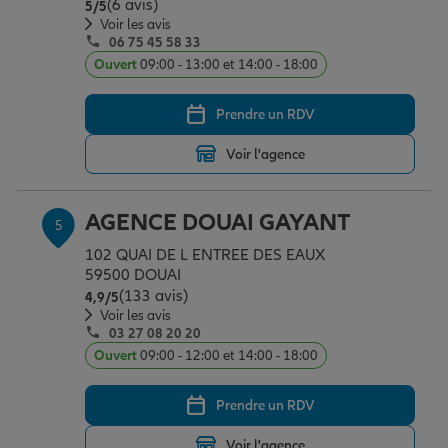
(6 avis)
Note de 5 sur 5
5
/5
Voir les avis
06 75 45 58 33
Ouvert
09:00 - 13:00 et 14:00 - 18:00
Prendre un RDV
Voir l'agence
AGENCE DOUAI GAYANT
5
102 QUAI DE L ENTREE DES EAUX
59500 DOUAI
(133 avis)
Note de 4.9 sur 5
4,9
/5
Voir les avis
03 27 08 20 20
Ouvert
09:00 - 12:00 et 14:00 - 18:00
Prendre un RDV
Voir l'agence