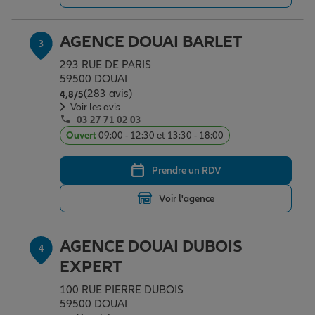
AGENCE DOUAI BARLET
3
Garantie des accidents de la vie
293 RUE DE PARIS
59500 DOUAI
(283 avis)
Note de 4.8 sur 5
4,8
/5
Assurance scolaire
Voir les avis
03 27 71 02 03
Ouvert
09:00 - 12:30 et 13:30 - 18:00
Protection juridique
Prendre un RDV
Retraite
Voir l'agence
AGENCE DOUAI DUBOIS
4
Tous nos devis d'assurance
EXPERT
100 RUE PIERRE DUBOIS
59500 DOUAI