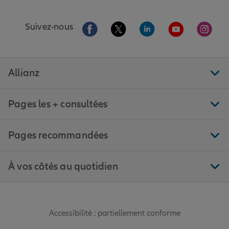
Aller sur la page Facebook de Allianz
Aller sur la page Twitter de All
Aller sur la page Linke
Aller sur la pa
Aller 
Suivez-nous
Allianz
Pages les + consultées
Pages recommandées
À vos côtés au quotidien
Accessibilité : partiellement conforme