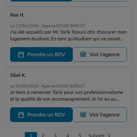
Ilias H.
Note de 5 sur 5
Le 17/06/2026 - Agence DOUAI BARLET
J'ai été accueilli par Mr Tarik Taouni afin d'assurer mon
logement étudiant. En tant qu'étudiant qui ne savait
pas trop les démarches, il a été à l'écoute et a su me
conseiller sur mes besoins. Il n'était pas pressé
Prendre un RDV
Voir l'agence
contrairement à d'autres assurances. Je vous le
recommande !
Sibel K.
Note de 5 sur 5
Le 16/06/2026 - Agence DOUAI BARLET
Je tiens à remercier Tarik pour son professionnalisme
et la qualité de son accompagnement. Je l’ai eu au
téléphone pour la souscription de trois contrats
d’assurance (deux véhicules et une habitation). Tarik a
Prendre un RDV
Voir l'agence
été très à l’écoute, disponible et a pris le temps de
répondre à toutes mes questions avec clarté et
efficacité. Son expertise et ses conseils m’ont permis de
1
2
3
4
5
Suivant