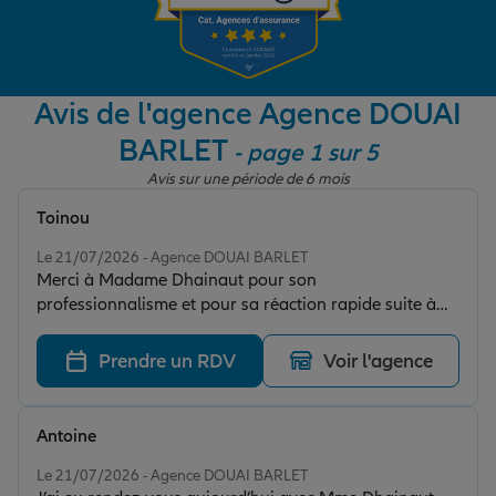
Garantie des accidents de la vie
Avis de l'agence Agence DOUAI
BARLET
- page 1 sur 5
Assurance scolaire
Avis sur une période de 6 mois
Toinou
Protection juridique
Note de 5 sur 5
Le 21/07/2026 - Agence DOUAI BARLET
Merci à Madame Dhainaut pour son
professionnalisme et pour sa réaction rapide suite à
Retraite
un problème de facturation je recommande
Prendre un RDV
Voir l'agence
Tous nos devis d'assurance
Antoine
Note de 5 sur 5
Le 21/07/2026 - Agence DOUAI BARLET