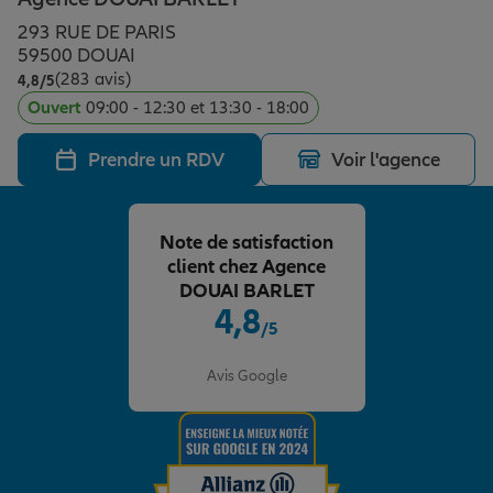
Épargne & retraite
Assurance emprunteur
Prévoyance et dépendance
Protection de la famille
293 RUE DE PARIS
59500 DOUAI
(283 avis)
Note de 4.8 sur 5
4,8
/5
Vos projets
Assurance animal de compagnie
Protection juridique
Plan épargne retraite
Ouvert
09:00 - 12:30 et 13:30 - 18:00
Prendre un RDV
Voir l'agence
Conseil assurance
Assurance vie
Partir en vacances
Note de satisfaction
Outre-mer
Placements financiers
Déménager
client chez Agence
DOUAI BARLET
4,8
/5
Professionnels
Investissements immobiliers
Changer de voiture
Assurance auto
Note de 4.8 sur 5
Avis Google
Allianz en France
Transmission
Départ à la retraite
Assurance habitation
Préparer l’avenir
Le Pack Famille