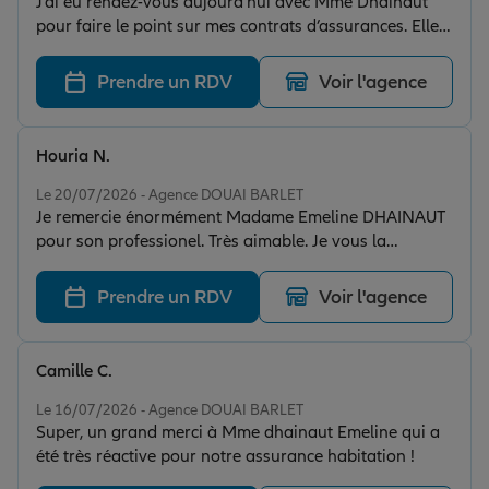
J’ai eu rendez-vous aujourd’hui avec Mme Dhainaut
pour faire le point sur mes contrats d’assurances. Elle a
fait preuve d’un grand professionnalisme, a pris le
temps d’être à l’écoute de mes besoins et m’a apporté
Prendre un RDV
Voir l'agence
des explications claires ainsi que des conseils adaptés
à ma situation. Un accompagnement de qualité que je
recommande sans hésitation.
Houria N.
Note de 5 sur 5
Le 20/07/2026 - Agence DOUAI BARLET
Je remercie énormément Madame Emeline DHAINAUT
pour son professionel. Très aimable. Je vous la
recommande.
Prendre un RDV
Voir l'agence
Camille C.
Note de 5 sur 5
Le 16/07/2026 - Agence DOUAI BARLET
Super, un grand merci à Mme dhainaut Emeline qui a
été très réactive pour notre assurance habitation !