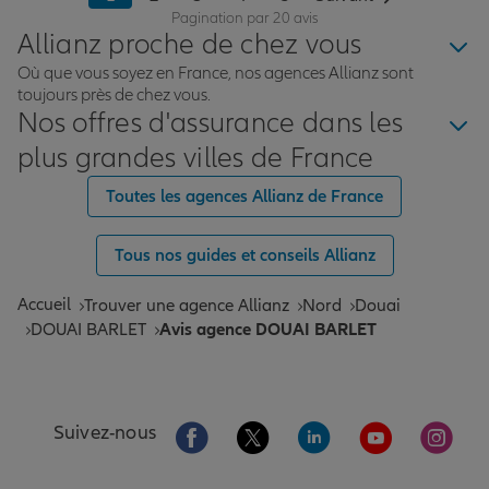
finaliser mes contrats en toute confiance. Je
Pagination par 20 avis
recommande vivement Tarik pour son sérieux, sa
Allianz proche de chez vous
réactivité et son excellent sens du service client.
Où que vous soyez en France, nos agences Allianz sont
toujours près de chez vous.
Nos offres d'assurance dans les
plus grandes villes de France
Toutes les agences Allianz de France
Tous nos guides et conseils Allianz
Accueil
Trouver une agence Allianz
Nord
Douai
DOUAI BARLET
Avis agence DOUAI BARLET
Aller sur la page Facebook de Allianz
Aller sur la page Twitter de All
Aller sur la page Linke
Aller sur la pa
Aller 
Suivez-nous