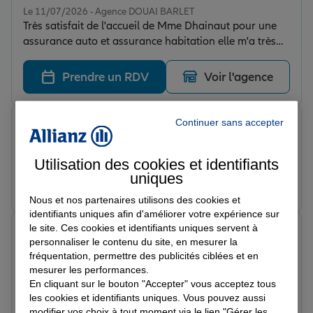
Le 11/07/2026 - Agence DOUAI BARLET
Très satisfait de l'accueil de Mme Dhainaut pour une
assurance auto et assurance habitation elle m'a très
bien expliqué et à l'écoute je recommande.
Prendre un RDV
Voir l'agence
Continuer sans accepter
Christopher D.
Note de 5 sur 5
Le 06/07/2026 - Agence DOUAI BARLET
Utilisation des cookies et identifiants
uniques
Prendre un RDV
Voir l'agence
Nous et nos partenaires utilisons des cookies et
identifiants uniques afin d'améliorer votre expérience sur
le site. Ces cookies et identifiants uniques servent à
Brandon G.
personnaliser le contenu du site, en mesurer la
Note de 5 sur 5
fréquentation, permettre des publicités ciblées et en
Le 28/06/2026 - Agence DOUAI BARLET
mesurer les performances.
Je félicite le travail de Me Dhainaut Émeline pour son
En cliquant sur le bouton "Accepter" vous acceptez tous
efficacité pour ma demande je suis nouveau client je
les cookies et identifiants uniques. Vous pouvez aussi
trouve que l’offre est intéressante pour jeune chauffeur
modifier vos choix à tout moment via le lien "Gérer les