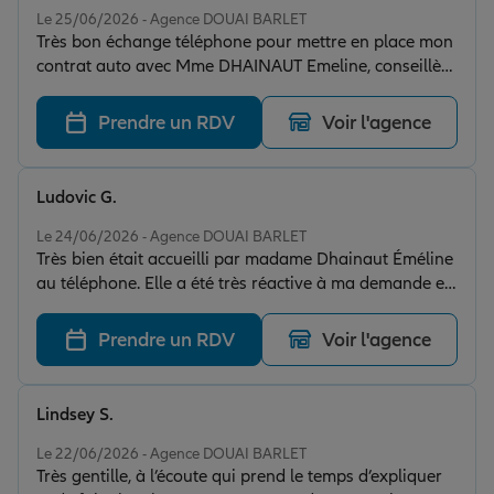
Le 25/06/2026 - Agence DOUAI BARLET
Très bon échange téléphone pour mettre en place mon
contrat auto avec Mme DHAINAUT Emeline, conseillère
très agréable et souriante , cela s’entend à travers le
téléphone! Explications détaillée et donne bien toute
Prendre un RDV
Voir l'agence
les informations. 😀
Ludovic G.
Note de 5 sur 5
Le 24/06/2026 - Agence DOUAI BARLET
Très bien était accueilli par madame Dhainaut Éméline
au téléphone. Elle a été très réactive à ma demande et
surtout j'ai pas eu besoin de me déplacer tout c'est fait
en ligne. Encore merci.
Prendre un RDV
Voir l'agence
Lindsey S.
Note de 5 sur 5
Le 22/06/2026 - Agence DOUAI BARLET
Très gentille, à l’écoute qui prend le temps d’expliquer