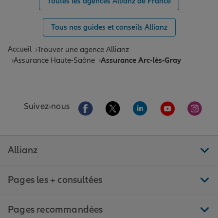
Toutes les agences Allianz de France
Tous nos guides et conseils Allianz
Accueil
Trouver une agence Allianz
Assurance Haute-Saône
Assurance Arc-lès-Gray
Aller sur la page Facebook de Allianz
Aller sur la page Twitter de All
Aller sur la page Linke
Aller sur la pa
Aller 
Suivez-nous
Allianz
Pages les + consultées
Pages recommandées