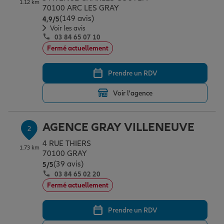
1.12 km
Épargne & retraite
Assurance emprunteur
Prévoyance et dépendance
Protection de la famille
70100 ARC LES GRAY
(149 avis)
Note de 4.9 sur 5
4,9
/5
Voir les avis
03 84 65 07 10
Vos projets
Assurance animal de compagnie
Protection juridique
Plan épargne retraite
Fermé actuellement
Prendre un RDV
Conseil assurance
Assurance vie
Partir en vacances
Voir l'agence
Outre-mer
Placements financiers
Déménager
AGENCE GRAY VILLENEUVE
2
4 RUE THIERS
1.73 km
Professionnels
Investissements immobiliers
Changer de voiture
Assurance auto
70100 GRAY
(39 avis)
Note de 5 sur 5
5
/5
03 84 65 02 20
Allianz en France
Transmission
Départ à la retraite
Assurance habitation
Fermé actuellement
Prendre un RDV
Préparer l’avenir
Le Pack Famille