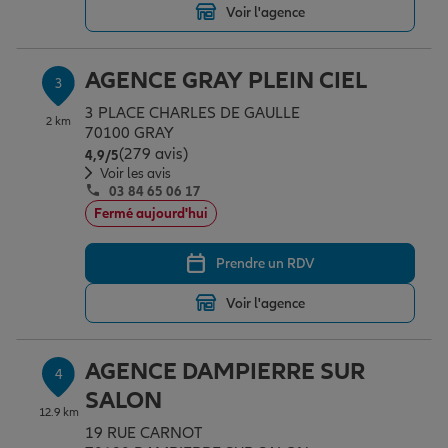
Voir l'agence
Garantie des accidents de la vie
AGENCE GRAY PLEIN CIEL
3
3 PLACE CHARLES DE GAULLE
2 km
70100 GRAY
Assurance scolaire
(279 avis)
Note de 4.9 sur 5
4,9
/5
Voir les avis
03 84 65 06 17
Protection juridique
Fermé aujourd'hui
Prendre un RDV
Retraite
Voir l'agence
Tous nos devis d'assurance
AGENCE DAMPIERRE SUR
4
SALON
12.9 km
19 RUE CARNOT