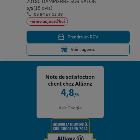
70180 DAMPIERRE SUR SALON
(15 avis)
Note de 5 sur 5
5
/5
03 84 67 13 29
Fermé aujourd'hui
Prendre un RDV
Voir l'agence
Note de satisfaction
client chez Allianz
4,8
/5
Note de 4.8 sur 5
Avis Google