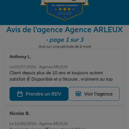
Garantie des accidents de la vie
Avis de l'agence Agence ARLEUX
- page 1 sur 3
Assurance scolaire
Avis sur une période de 6 mois
Anthony L.
Protection juridique
Note de 5 sur 5
Le 03/07/2026 - Agence ARLEUX
Client depuis plus de 10 ans et toujours autant
satisfait ✌️ Disponible et a l’écoute , vraiment au top
Retraite
Prendre un RDV
Voir l'agence
Tous nos devis d'assurance
Nicolas B.
Note de 5 sur 5
Le 16/06/2026 - Agence ARLEUX