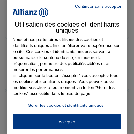
J’ai fait une tarification sur internet quelqu’un m’a
Continuer sans accepter
contacté dans les 10 minutes qui ont suivis, prix très
attractifs je ne peux que recommander !
Utilisation des cookies et identifiants
Prendre un RDV
Voir l'agence
uniques
Nous et nos partenaires utilisons des cookies et
identifiants uniques afin d'améliorer votre expérience sur
Timote T.
le site. Ces cookies et identifiants uniques servent à
Note de 5 sur 5
Le 22/05/2026 - Agence ARLEUX
personnaliser le contenu du site, en mesurer la
Très bonne conseillère cassandre je recommande
fréquentation, permettre des publicités ciblées et en
mesurer les performances.
En cliquant sur le bouton "Accepter" vous acceptez tous
Prendre un RDV
Voir l'agence
les cookies et identifiants uniques. Vous pouvez aussi
modifier vos choix à tout moment via le lien "Gérer les
cookies" accessible dans le pied de page.
Annaëlle M.
Note de 5 sur 5
Gérer les cookies et identifiants uniques
Le 21/05/2026 - Agence ARLEUX
Accepter
Prendre un RDV
Voir l'agence