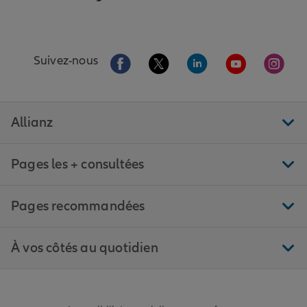
Aller sur la page Facebook de Allianz
Aller sur la page Twitter de All
Aller sur la page Linke
Aller sur la pa
Aller 
Suivez-nous
Allianz
Pages les + consultées
Pages recommandées
À vos côtés au quotidien