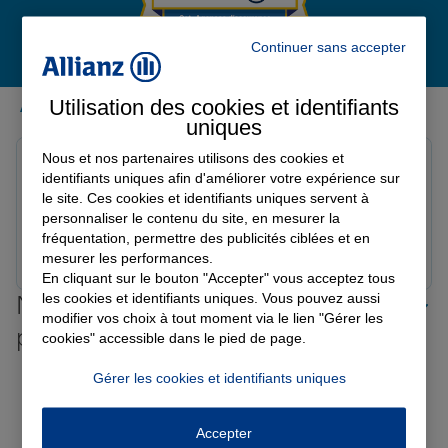
Continuer sans accepter
Garantie des accidents de la vie
Avis de l'agence Agence ARREAU
Utilisation des cookies et identifiants
uniques
Avis sur une période de 6 mois
Assurance scolaire
Nous et nos partenaires utilisons des cookies et
philippe g.
identifiants uniques afin d'améliorer votre expérience sur
Note de 5 sur 5
le site. Ces cookies et identifiants uniques servent à
Le 20/02/2026 - Agence ARREAU
Protection juridique
personnaliser le contenu du site, en mesurer la
fréquentation, permettre des publicités ciblées et en
Prendre un RDV
Voir l'agence
mesurer les performances.
En cliquant sur le bouton "Accepter" vous acceptez tous
Retraite
les cookies et identifiants uniques. Vous pouvez aussi
Nos offres d'assurance dans les
modifier vos choix à tout moment via le lien "Gérer les
plus grandes villes de France
cookies" accessible dans le pied de page.
Tous nos devis d'assurance
Toutes les agences Allianz de France
Gérer les cookies et identifiants uniques
Tous nos guides et conseils Allianz
Accepter