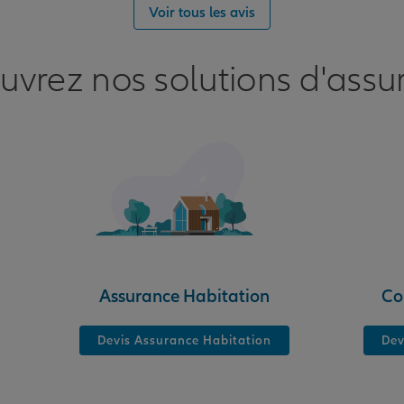
nce
Voir tous les avis
uvrez nos solutions d'assu
nce
TURE
Assurance Habitation
Co
Devis Assurance Habitation
Dev