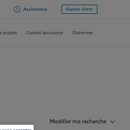
Assistance
Espace client
s projets
Conseil assurance
Outre-mer
z à proximité de
Modifier ma recherche