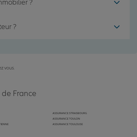
mmobilier ?
teur ?
ez vous.
s de France
ASSURANCE STRASBOURG
ASSURANCE TOULON
TIENNE
ASSURANCE TOULOUSE