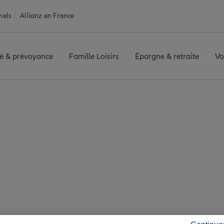
nels
Allianz en France
é & prévoyance
Famille Loisirs
Épargne & retraite
Vo
Assurance Aubière
re : 7 agences Allian
Aubière