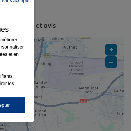
r sans accepter
s, contacts et avis
ues
améliorer
ersonnaliser
+
lées et en
−
ifiants
rer les
epter