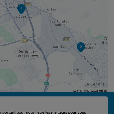
1
6
Leaflet
| Map ©2026
HERE
important pour nous :
être les meilleurs pour vous