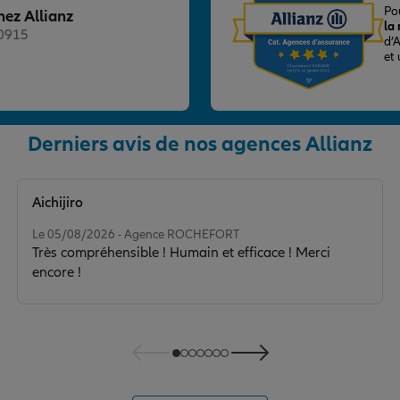
Po
hez Allianz
la
20915
d’
et
Derniers avis de nos agences Allianz
nce
Aichijiro
Note de 5 sur 5
Le 05/08/2026 - Agence ROCHEFORT
Très compréhensible ! Humain et efficace ! Merci
encore !