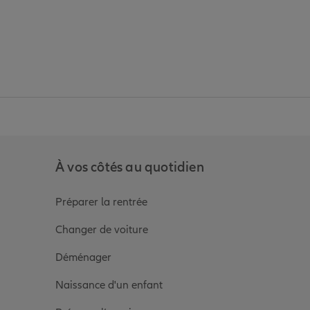
anz
in de Allianz
ge Youtube de Allianz
ur la page Instagram de Allianz
À vos côtés au quotidien
Préparer la rentrée
Changer de voiture
Déménager
Naissance d'un enfant