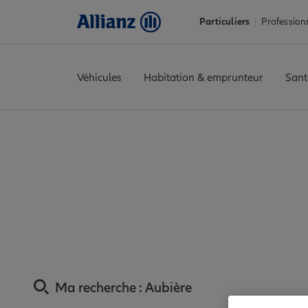
Particuliers
Profession
Véhicules
Habitation & emprunteur
Sant
Accueil
Trouver une agence Allianz
Assurance Puy-de-Dôme
Assurance Aubiè
Ma recherche :
Aubière