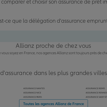
omparer et choisir son assurance de prêt i
st-ce que la délégation d'assurance emprun
Allianz proche de chez vous
vous soyez en France, nos agences Allianz sont toujours près de ch
 d'assurance dans les plus grandes ville
ASSURANCE NANTES
ASSURANCE REIMS
ASSURANCE NICE
ASSURANCE RENNES
ASSURANCE PARIS
ASSURANCE SAINT-É
Toutes les agences Allianz de France