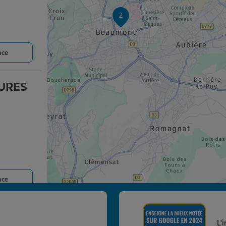
2
nce
URES
nce
L'