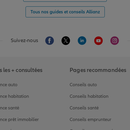
Tous nos guides et conseils Allianz
Aller sur la page Facebook de Allianz
Aller sur la page Twitter de Alli
Aller sur la page Linked
Aller sur la pa
Aller s
Suivez-nous
 les + consultées
Pages recommandées
nce auto
Conseils auto
nce habitation
Conseils habitation
nce santé
Conseils santé
nce prêt immobilier
Conseils emprunteur