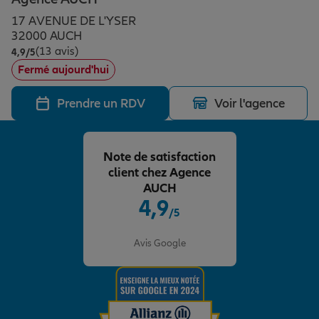
Épargne & retraite
Assurance emprunteur
Prévoyance et dépendance
Protection de la famille
17 AVENUE DE L'YSER
32000 AUCH
(13 avis)
Note de 4.9 sur 5
4,9
/5
Vos projets
Assurance animal de compagnie
Protection juridique
Plan épargne retraite
Fermé aujourd'hui
Prendre un RDV
Voir l'agence
Conseil assurance
Assurance vie
Partir en vacances
Note de satisfaction
Outre-mer
Placements financiers
Déménager
client chez Agence
AUCH
4,9
/5
Professionnels
Investissements immobiliers
Changer de voiture
Assurance auto
Note de 4.9 sur 5
Avis Google
Allianz en France
Transmission
Départ à la retraite
Assurance habitation
Préparer l’avenir
Le Pack Famille