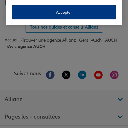
plus grandes villes de France
Toutes les agences Allianz de France
Accepter
Tous nos guides et conseils Allianz
Accueil
Trouver une agence Allianz
Gers
Auch
AUCH
Avis agence AUCH
Aller sur la page Facebook de Allianz
Aller sur la page Twitter de All
Aller sur la page Linke
Aller sur la pa
Aller 
Suivez-nous
Allianz
Pages les + consultées