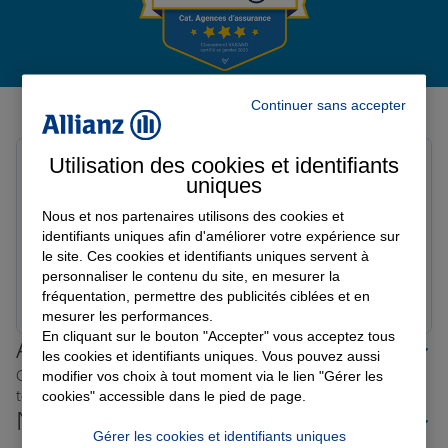
Garantie des accidents de la vie
Avis de l'agence Agence AUCH
Continuer sans accepter
Avis sur une période de 6 mois
Assurance scolaire
Utilisation des cookies et identifiants
nadia b.
uniques
Note de 5 sur 5
Le 01/04/2026 - Agence AUCH
Protection juridique
Nous et nos partenaires utilisons des cookies et
Toujours tres satisfaite de Floriane Allianz fleurance ,
identifiants uniques afin d'améliorer votre expérience sur
je leur fait entièrement confiance pour tout. Merci
le site. Ces cookies et identifiants uniques servent à
personnaliser le contenu du site, en mesurer la
Retraite
Prendre un RDV
Voir l'agence
fréquentation, permettre des publicités ciblées et en
mesurer les performances.
En cliquant sur le bouton "Accepter" vous acceptez tous
Allianz proche de chez vous
Tous nos devis d'assurance
les cookies et identifiants uniques. Vous pouvez aussi
Où que vous soyez en France, nos agences Allianz sont
modifier vos choix à tout moment via le lien "Gérer les
toujours près de chez vous.
cookies" accessible dans le pied de page.
Nos offres d'assurance dans les
Gérer les cookies et identifiants uniques