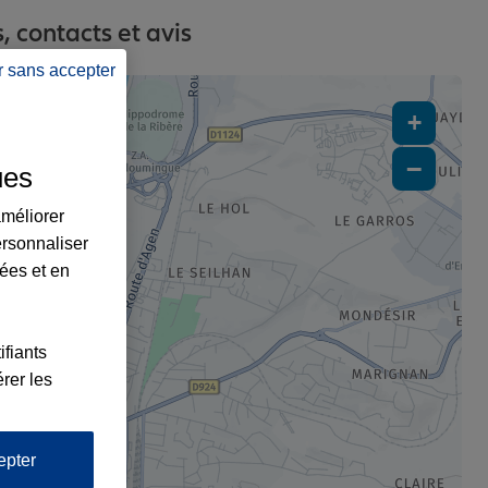
 contacts et avis
r sans accepter
+
−
ues
améliorer
ersonnaliser
lées et en
ifiants
rer les
x2
epter