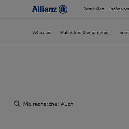
Particuliers
Profession
Véhicules
Habitation & emprunteur
Sant
Accueil
Trouver une agence Allianz
Assurance Gers
Assuranc
Assurance 
Ma recherche :
Auch