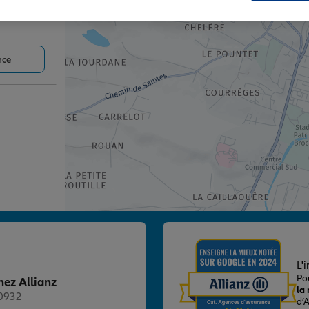
nce
nce
L'
Po
hez Allianz
la
20932
d’