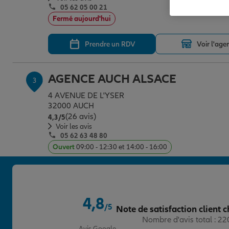
05 62 05 00 21
Fermé aujourd'hui
Prendre un RDV
Voir l'age
AGENCE AUCH ALSACE
3
4 AVENUE DE L'YSER
32000 AUCH
(26 avis)
Note de 4.3 sur 5
4,3
/5
Voir les avis
05 62 63 48 80
Ouvert
09:00 - 12:30 et 14:00 - 16:00
Prendre un RDV
Voir l'age
4,8
/5
Note de satisfaction client c
Note de 4.8 sur 5
Nombre d'avis total : 2
Avis Google