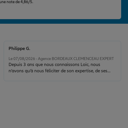
 une note de 4,86/5.
Philippe G.
Note de 5 sur 5
Le 07/08/2026 - Agence BORDEAUX CLEMENCEAU EXPERT
Depuis 3 ans que nous connaissons Loic, nous
n’avons qu’à nous féliciter de son expertise, de ses
conseils et de la clarté de son discours. Il nous a sorti
d’une situation délicate en faisant toujours preuve de
calme, de sérénité et de discernement. Son contact est
de plus très agréable.