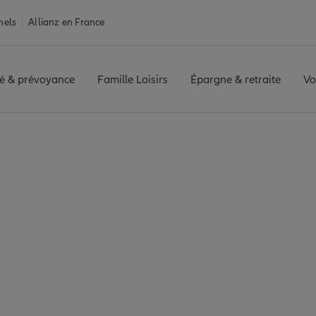
nels
Allianz en France
é & prévoyance
Famille Loisirs
Épargne & retraite
Vo
e Auch
Auch : 3 agences All