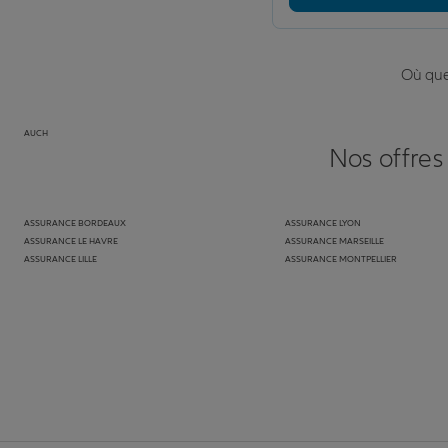
Où que 
AUCH
Nos offres
ASSURANCE BORDEAUX
ASSURANCE LYON
ASSURANCE LE HAVRE
ASSURANCE MARSEILLE
ASSURANCE LILLE
ASSURANCE MONTPELLIER