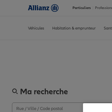
Particuliers
Profession
Véhicules
Habitation & emprunteur
Sant
Accueil
Trouver une agence Allianz
Gers
Seissan
SEISSAN
Av
Découvrez
Ma recherche