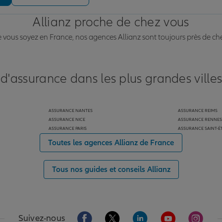
Allianz proche de chez vous
vous soyez en France, nos agences Allianz sont toujours près de ch
 d'assurance dans les plus grandes ville
ASSURANCE NANTES
ASSURANCE REIMS
ASSURANCE NICE
ASSURANCE RENNES
ASSURANCE PARIS
ASSURANCE SAINT-É
Toutes les agences Allianz de France
Tous nos guides et conseils Allianz
Aller sur la page Facebook de Allianz
Aller sur la page Twitter de Alli
Aller sur la page Linked
Aller sur la pa
Aller s
Suivez-nous