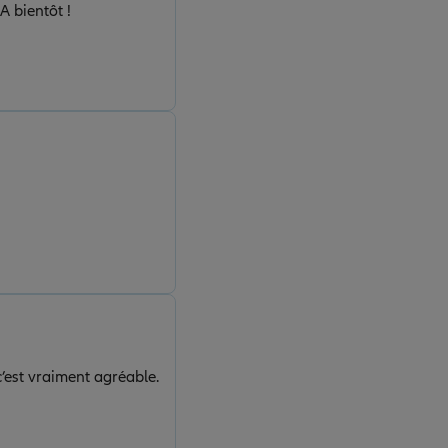
Bonjour, Merci beaucoup à Martine de "dépatouiller" et arranger au mieux les contrats. A bientôt !
 c’est vraiment agréable.