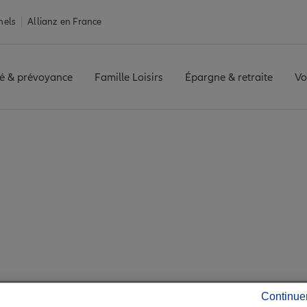
nels
Allianz en France
é & prévoyance
Famille Loisirs
Épargne & retraite
Vo
is agence SEISSAN
 les avis de l'agen
Continue