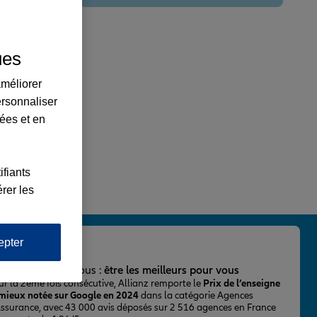
ues
améliorer
ersonnaliser
lées et en
ifiants
rer les
epter
important pour nous :
être les meilleurs pour vous
ur la 2ème fois consécutive, Allianz remporte le
Prix de l’enseigne
 mieux notée sur Google en 2024
dans la catégorie Agences
Assurance, avec 43 000 avis déposés sur 2 516 agences en France