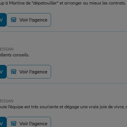
DV
Voir l'agence
SEISSAN
llents conseils.
DV
Voir l'agence
SEISSAN
oute l’équipe est très souriante et dégage une vraie joie de vivre,
DV
Voir l'agence