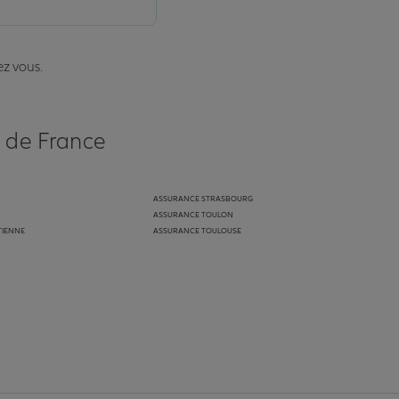
ez vous.
s de France
ASSURANCE STRASBOURG
ASSURANCE TOULON
TIENNE
ASSURANCE TOULOUSE
anz
in de Allianz
ge Youtube de Allianz
ur la page Instagram de Allianz