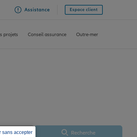
Assistance
Espace client
s projets
Conseil assurance
Outre-mer
ce SEISSAN
Recherche
r sans accepter
Utiliser ma position