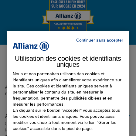
Garantie des accidents de la vie
Continuer sans accepter
Assurance scolaire
Avis de l'agence Agence
AUTHEUIL-AUTHOUILLET
0
Utilisation des cookies et identifiants
uniques
Protection juridique
Avis sur une période de 6 mois
Nous et nos partenaires utilisons des cookies et
identifiants uniques afin d'améliorer votre expérience sur
Retraite
le site. Ces cookies et identifiants uniques servent à
Aucun avis sur votre agence n'a été retrouvé pour le
personnaliser le contenu du site, en mesurer la
moment
fréquentation, permettre des publicités ciblées et en
mesurer les performances.
Tous nos devis d'assurance
En cliquant sur le bouton "Accepter" vous acceptez tous
Allianz proche de chez vous
les cookies et identifiants uniques. Vous pouvez aussi
modifier vos choix à tout moment via le lien "Gérer les
Où que vous soyez en France, nos agences Allianz sont
cookies" accessible dans le pied de page.
toujours près de chez vous.