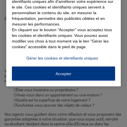
identifiants uniques afin d'améliorer votre expérience sur
Assurance voiture électrique
le site. Ces cookies et identifiants uniques servent à
Assurance auto semi-autonome
personnaliser le contenu du site, en mesurer la
fréquentation, permettre des publicités ciblées et en
Obtenir un tarif pour votre assurance auto à Evreux
mesurer les performances.
En cliquant sur le bouton "Accepter" vous acceptez tous
Comment choisir l'assurance
les cookies et identifiants uniques. Vous pouvez aussi
modifier vos choix à tout moment via le lien "Gérer les
habitation à Evreux adaptée
cookies" accessible dans le pied de page.
à vos besoins ?
Gérer les cookies et identifiants uniques
Votre logement à Evreux est un lieu de vie précieux qu'il convient de
Accepter
protéger efficacement. Pour choisir
l'assurance habitation
qui
correspond à vos attentes, posez-vous les bonnes questions :
Êtes-vous locataire ou propriétaire ?
Vivez-vous dans un appartement ou une maison ?
Quelle est la superficie de votre logement ?
Souhaitez-vous assurer des objets de valeur ?
Nos agents vous guident dans votre réflexion et vous proposent des
garanties adaptées à votre situation, que vous soyez actif, retraité
ou étudiant résidant dans le centre-ville d'Evreux ou dans les