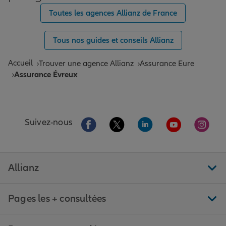
Toutes les agences Allianz de France
Tous nos guides et conseils Allianz
Accueil
Trouver une agence Allianz
Assurance Eure
Assurance Évreux
Aller sur la page Facebook de Allianz
Aller sur la page Twitter de All
Aller sur la page Linke
Aller sur la pa
Aller 
Suivez-nous
Allianz
Pages les + consultées