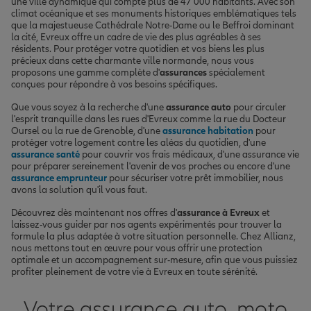
une ville dynamique qui compte plus de 47 000 habitants. Avec son
climat océanique et ses monuments historiques emblématiques tels
que la majestueuse Cathédrale Notre-Dame ou le Beffroi dominant
la cité, Evreux offre un cadre de vie des plus agréables à ses
résidents. Pour protéger votre quotidien et vos biens les plus
précieux dans cette charmante ville normande, nous vous
proposons une gamme complète d'
assurances
spécialement
conçues pour répondre à vos besoins spécifiques.
Que vous soyez à la recherche d'une
assurance auto
pour circuler
l'esprit tranquille dans les rues d'Evreux comme la rue du Docteur
Oursel ou la rue de Grenoble, d'une
assurance habitation
pour
protéger votre logement contre les aléas du quotidien, d'une
assurance santé
pour couvrir vos frais médicaux, d'une assurance vie
pour préparer sereinement l'avenir de vos proches ou encore d'une
assurance emprunteur
pour sécuriser votre prêt immobilier, nous
avons la solution qu'il vous faut.
Découvrez dès maintenant nos offres d'
assurance à Evreux
et
laissez-vous guider par nos agents expérimentés pour trouver la
formule la plus adaptée à votre situation personnelle. Chez Allianz,
nous mettons tout en œuvre pour vous offrir une protection
optimale et un accompagnement sur-mesure, afin que vous puissiez
profiter pleinement de votre vie à Evreux en toute sérénité.
Votre assurance auto, moto