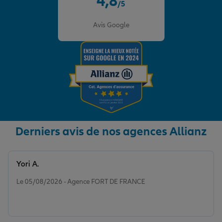
4,8
/5
Note de 4.8 sur 5
Avis Google
Derniers avis de nos agences Allianz
Yori A.
Note de 5 sur 5
Le 05/08/2026 - Agence FORT DE FRANCE