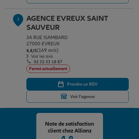
AGENCE EVREUX SAINT
3
Garantie des accidents de la vie
SAUVEUR
34 RUE ISAMBARD
Assurance scolaire
27000 EVREUX
(169 avis)
Note de 4.8 sur 5
4,8
/5
Voir les avis
02 32 33 18 87
Protection juridique
Fermé actuellement
Prendre un RDV
Retraite
Voir l'agence
Tous nos devis d'assurance
Note de satisfaction
client chez Allianz