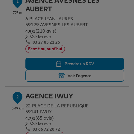
AGENCE AVESNES LES
1
Épargne & retraite
Assurance emprunteur
Prévoyance et dépendance
Protection de la famille
AUBERT
707 m
6 PLACE JEAN JAURES
59129 AVESNES LES AUBERT
Vos projets
Assurance animal de compagnie
Protection juridique
Plan épargne retraite
(210 avis)
Note de 4.9 sur 5
4,9
/5
Voir les avis
03 27 85 21 25
Conseil assurance
Assurance vie
Partir en vacances
Fermé aujourd'hui
Prendre un RDV
Outre-mer
Placements financiers
Déménager
Voir l'agence
Professionnels
Investissements immobiliers
Changer de voiture
Assurance auto
AGENCE IWUY
2
22 PLACE DE LA REPUBLIQUE
5.49 km
Allianz en France
Transmission
Départ à la retraite
Assurance habitation
59141 IWUY
(65 avis)
Note de 4.7 sur 5
4,7
/5
Voir les avis
03 66 72 20 72
Préparer l’avenir
Le Pack Famille