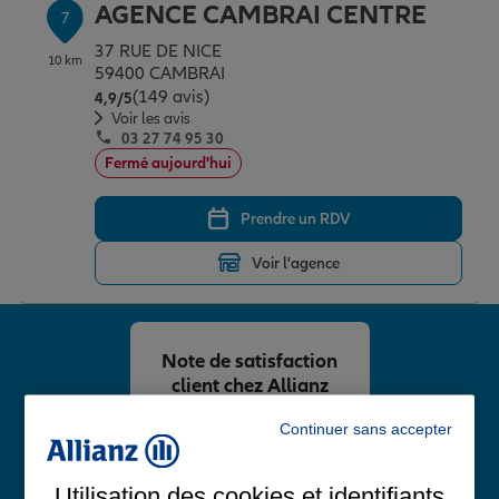
AGENCE CAMBRAI CENTRE
7
37 RUE DE NICE
10 km
59400 CAMBRAI
(149 avis)
Note de 4.9 sur 5
4,9
/5
Voir les avis
03 27 74 95 30
Fermé aujourd'hui
Prendre un RDV
Voir l'agence
Note de satisfaction
client chez Allianz
4,8
/5
Continuer sans accepter
Note de 4.8 sur 5
Avis Google
Utilisation des cookies et identifiants