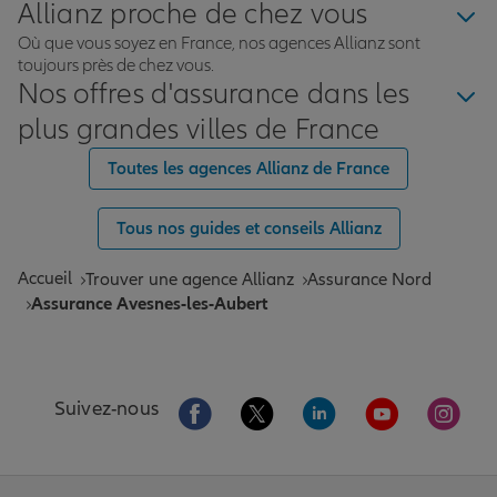
Allianz proche de chez vous
Où que vous soyez en France, nos agences Allianz sont
toujours près de chez vous.
Nos offres d'assurance dans les
plus grandes villes de France
Toutes les agences Allianz de France
Tous nos guides et conseils Allianz
Accueil
Trouver une agence Allianz
Assurance Nord
Assurance Avesnes-les-Aubert
Aller sur la page Facebook de Allianz
Aller sur la page Twitter de All
Aller sur la page Linke
Aller sur la pa
Aller 
Suivez-nous