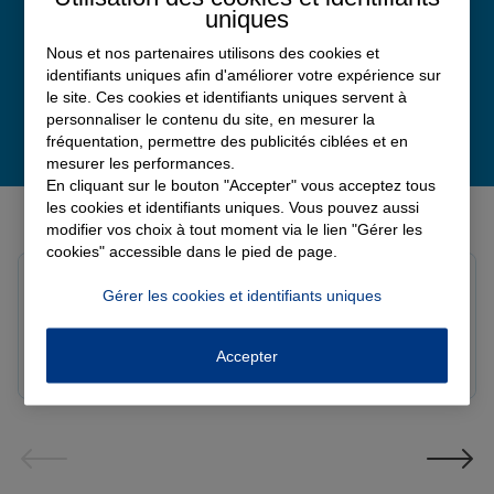
uniques
Nous et nos partenaires utilisons des cookies et
identifiants uniques afin d'améliorer votre expérience sur
le site. Ces cookies et identifiants uniques servent à
personnaliser le contenu du site, en mesurer la
fréquentation, permettre des publicités ciblées et en
mesurer les performances.
En cliquant sur le bouton "Accepter" vous acceptez tous
Derniers avis de nos agences Allianz
les cookies et identifiants uniques. Vous pouvez aussi
modifier vos choix à tout moment via le lien "Gérer les
cookies" accessible dans le pied de page.
Yayaya M.
Gérer les cookies et identifiants uniques
Note de 5 sur 5
Le 07/08/2026 - Agence NANTERRE
Merci à Madi pour son écoute et ces conseils précieux.
Accepter
Réactif et efficace le service impeccable