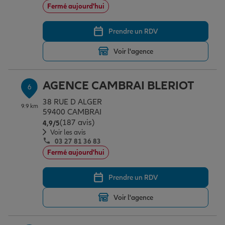
Fermé aujourd'hui
Prendre un RDV
Voir l'agence
AGENCE CAMBRAI BLERIOT
6
38 RUE D ALGER
9.9 km
59400 CAMBRAI
(187 avis)
Note de 4.9 sur 5
4,9
/5
Voir les avis
03 27 81 36 83
Fermé aujourd'hui
Prendre un RDV
Voir l'agence