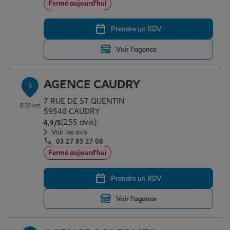
Fermé aujourd'hui
Prendre un RDV
Garantie des accidents de la vie
Voir l'agence
Assurance scolaire
AGENCE CAUDRY
3
7 RUE DE ST QUENTIN
8.22 km
Protection juridique
59540 CAUDRY
(255 avis)
Note de 4.9 sur 5
4,9
/5
Voir les avis
03 27 85 27 08
Retraite
Fermé aujourd'hui
Prendre un RDV
Tous nos devis d'assurance
Voir l'agence