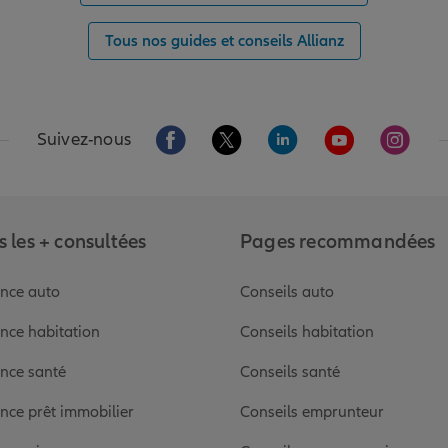
Tous nos guides et conseils Allianz
Aller sur la page Facebook de Allianz
Aller sur la page Twitter de Alli
Aller sur la page Linked
Aller sur la pa
Aller s
Suivez-nous
 les + consultées
Pages recommandées
nce auto
Conseils auto
nce habitation
Conseils habitation
nce santé
Conseils santé
nce prêt immobilier
Conseils emprunteur