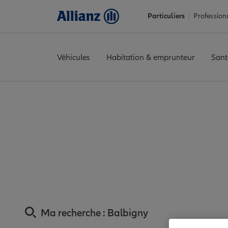
Particuliers
Profession
Véhicules
Habitation & emprunteur
Sant
Accueil
Trouver une agence Allianz
Assurance Loire
Assuranc
Assurance Balbig
Ma recherche :
Balbigny