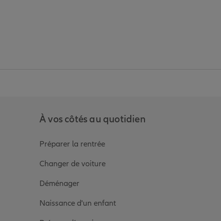
anz
in de Allianz
ge Youtube de Allianz
ur la page Instagram de Allianz
À vos côtés au quotidien
Préparer la rentrée
Changer de voiture
Déménager
Naissance d'un enfant