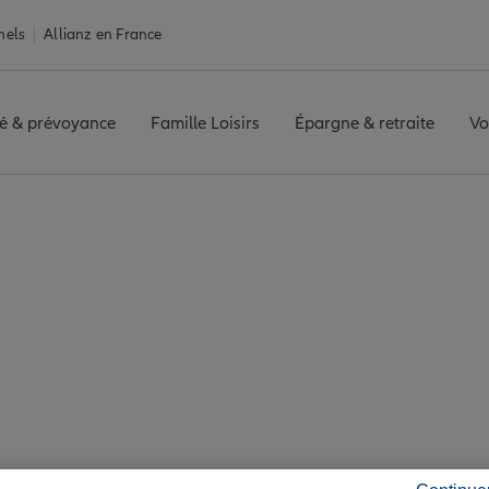
nels
Allianz en France
é & prévoyance
Famille Loisirs
Épargne & retraite
Vo
e Balbigny
ny : 7 agences Allia
Balbigny