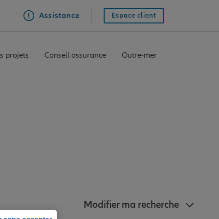
Assistance
Espace client
s projets
Conseil assurance
Outre-mer
nz à proximité de
Modifier ma recherche