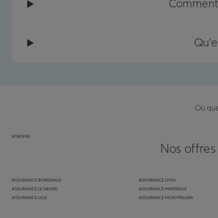
Comment c
Qu'e
Où que 
ROANNE
Nos offres
ASSURANCE BORDEAUX
ASSURANCE LYON
ASSURANCE LE HAVRE
ASSURANCE MARSEILLE
ASSURANCE LILLE
ASSURANCE MONTPELLIER