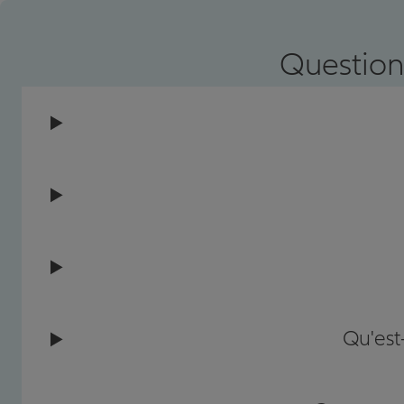
Prendre un RDV
Voir l'age
Question
Qu'est