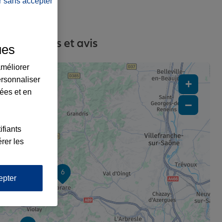
r sans accepter
s, contacts et avis
ues
améliorer
ersonnaliser
+
lées et en
−
ifiants
5
rer les
6
epter