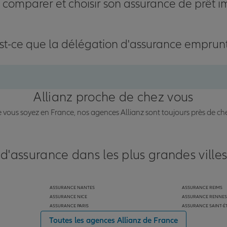
omparer et choisir son assurance de prêt i
st-ce que la délégation d'assurance emprun
Allianz proche de chez vous
vous soyez en France, nos agences Allianz sont toujours près de ch
 d'assurance dans les plus grandes ville
ASSURANCE NANTES
ASSURANCE REIMS
ASSURANCE NICE
ASSURANCE RENNES
ASSURANCE PARIS
ASSURANCE SAINT-É
Toutes les agences Allianz de France