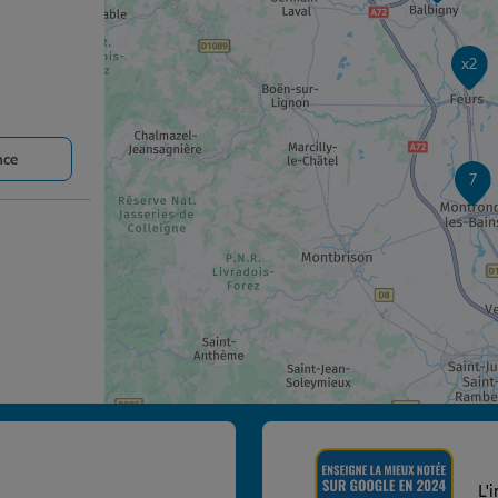
x2
nce
7
nce
L'