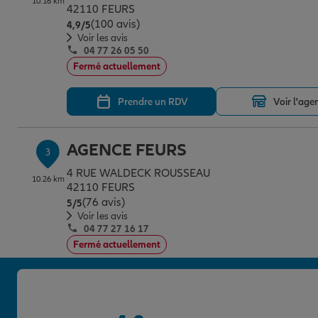
10.16 km
42110 FEURS
(100 avis)
Note de 4.9 sur 5
4,9
/5
Voir les avis
04 77 26 05 50
Fermé actuellement
Prendre un RDV
Voir l'age
AGENCE FEURS
3
4 RUE WALDECK ROUSSEAU
10.26 km
42110 FEURS
(76 avis)
Note de 5 sur 5
5
/5
Voir les avis
04 77 27 16 17
Fermé actuellement
Prendre un RDV
Voir l'age