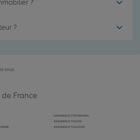
mmobilier ?
teur ?
ez vous.
s de France
ASSURANCE STRASBOURG
ASSURANCE TOULON
TIENNE
ASSURANCE TOULOUSE