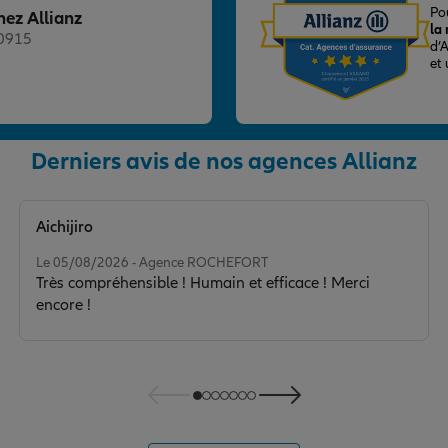
Po
hez Allianz
la
20915
d’
et
Derniers avis de nos agences Allianz
nce
Aichijiro
Note de 5 sur 5
Le 05/08/2026 - Agence ROCHEFORT
Très compréhensible ! Humain et efficace ! Merci
encore !