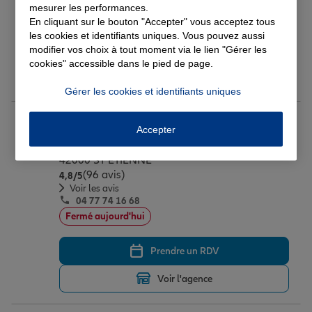
mesurer les performances.
Fermé actuellement
En cliquant sur le bouton "Accepter" vous acceptez tous
les cookies et identifiants uniques. Vous pouvez aussi
Prendre un RDV
modifier vos choix à tout moment via le lien "Gérer les
cookies" accessible dans le pied de page.
Voir l'agence
Gérer les cookies et identifiants uniques
AGENCE SAINT ETIENNE
24
Accepter
17 B RUE DE LA PRESSE
42000 ST ETIENNE
(96 avis)
Note de 4.8 sur 5
4,8
/5
Voir les avis
04 77 74 16 68
Fermé aujourd'hui
Prendre un RDV
Voir l'agence