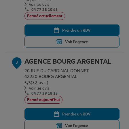
Voir les avis
04 77 28 10 63
Fermé actuellement
Garantie des accidents de la vie
Prendre un RDV
Assurance scolaire
Voir l'agence
AGENCE BOURG ARGENTAL
Protection juridique
3
20 RUE DU CARDINAL DONNET
42220 BOURG ARGENTAL
Retraite
(32 avis)
Note de 5 sur 5
5
/5
Voir les avis
04 77 39 18 13
Fermé aujourd'hui
Tous nos devis d'assurance
Prendre un RDV
Voir l'agence