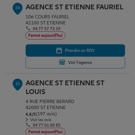
AGENCE ST ETIENNE FAURIEL
34
106 COURS FAURIEL
42100 ST ETIENNE
04 77 57 72 39
Fermé aujourd'hui
Prendre un RDV
Voir l'agence
AGENCE ST ETIENNE ST
35
LOUIS
4 RUE PIERRE BERARD
42000 ST ETIENNE
(197 avis)
Note de 4.8 sur 5
4,8
/5
Voir les avis
04 77 01 00 85
Fermé aujourd'hui