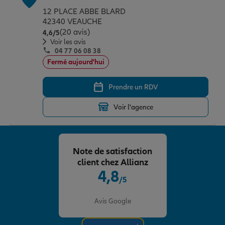
12 PLACE ABBE BLARD
42340 VEAUCHE
(20 avis)
Note de 4.6 sur 5
4,6
/5
Voir les avis
04 77 06 08 38
Fermé aujourd'hui
Prendre un RDV
Voir l'agence
Note de satisfaction
client chez Allianz
4,8
/5
Note de 4.8 sur 5
Avis Google