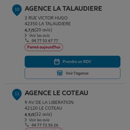
AGENCE LA TALAUDIERE
10
3 RUE VICTOR HUGO
42350 LA TALAUDIERE
(20 avis)
Note de 4.7 sur 5
4,7
/5
Voir les avis
04 77 53 67 77
Fermé aujourd'hui
Prendre un RDV
Voir l'agence
AGENCE LE COTEAU
11
9 AV DE LA LIBERATION
42120 LE COTEAU
(32 avis)
Note de 4.9 sur 5
4,9
/5
Voir les avis
04 77 72 56 26