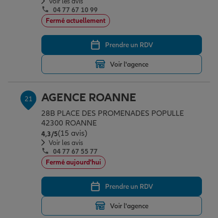
Voir les avis
04 77 67 10 99
Fermé actuellement
Prendre un RDV
Voir l'agence
AGENCE ROANNE
21
28B PLACE DES PROMENADES POPULLE
42300 ROANNE
(15 avis)
Note de 4.3 sur 5
4,3
/5
Voir les avis
04 77 67 55 77
Fermé aujourd'hui
Prendre un RDV
Voir l'agence