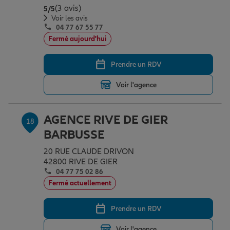
(3 avis)
Note de 5 sur 5
5
/5
Voir les avis
04 77 67 55 77
Fermé aujourd'hui
Prendre un RDV
Voir l'agence
AGENCE RIVE DE GIER
18
BARBUSSE
20 RUE CLAUDE DRIVON
42800 RIVE DE GIER
04 77 75 02 86
Fermé actuellement
Prendre un RDV
Voir l'agence