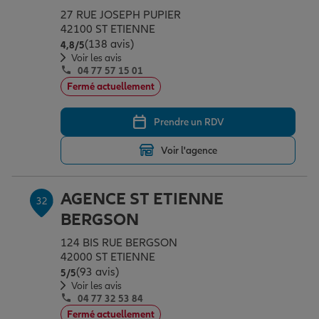
27 RUE JOSEPH PUPIER
42100 ST ETIENNE
(138 avis)
Note de 4.8 sur 5
4,8
/5
Voir les avis
04 77 57 15 01
Fermé actuellement
Prendre un RDV
Voir l'agence
AGENCE ST ETIENNE
32
BERGSON
124 BIS RUE BERGSON
42000 ST ETIENNE
(93 avis)
Note de 5 sur 5
5
/5
Voir les avis
04 77 32 53 84
Fermé actuellement