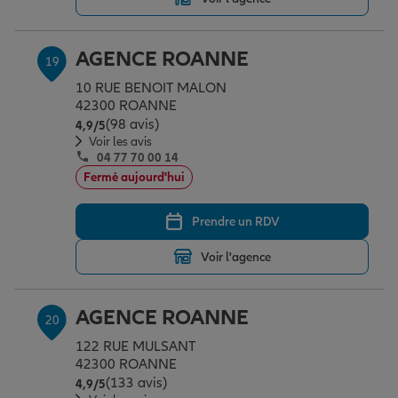
AGENCE ROANNE
19
10 RUE BENOIT MALON
42300 ROANNE
(98 avis)
Note de 4.9 sur 5
4,9
/5
Voir les avis
04 77 70 00 14
Fermé aujourd'hui
Prendre un RDV
Voir l'agence
AGENCE ROANNE
20
122 RUE MULSANT
42300 ROANNE
(133 avis)
Note de 4.9 sur 5
4,9
/5