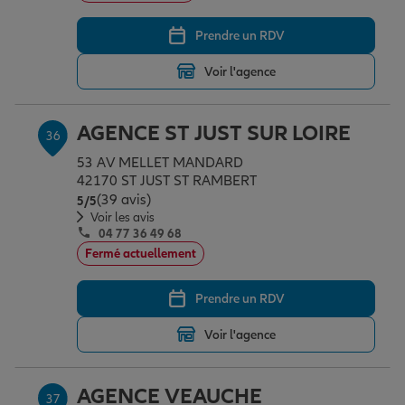
Prendre un RDV
Voir l'agence
AGENCE ST JUST SUR LOIRE
36
53 AV MELLET MANDARD
42170 ST JUST ST RAMBERT
(39 avis)
Note de 5 sur 5
5
/5
Voir les avis
04 77 36 49 68
Fermé actuellement
Prendre un RDV
Voir l'agence
AGENCE VEAUCHE
37