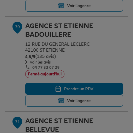
Voir l'agence
AGENCE ST ETIENNE
30
BADOUILLERE
12 RUE DU GENERAL LECLERC
42100 ST ETIENNE
(135 avis)
Note de 4.8 sur 5
4,8
/5
Voir les avis
04 77 33 07 29
Fermé aujourd'hui
Prendre un RDV
Voir l'agence
AGENCE ST ETIENNE
31
BELLEVUE