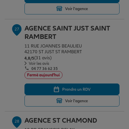
Voir l'agence
AGENCE SAINT JUST SAINT
27
RAMBERT
11 RUE JOANNES BEAULIEU
42170 ST JUST ST RAMBERT
(31 avis)
Note de 4.8 sur 5
4,8
/5
Voir les avis
04 77 36 62 35
Fermé aujourd'hui
Prendre un RDV
Voir l'agence
AGENCE ST CHAMOND
28