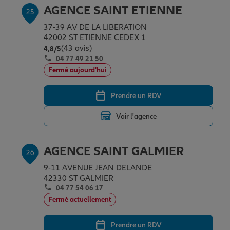
AGENCE SAINT ETIENNE
25
37-39 AV DE LA LIBERATION
42002 ST ETIENNE CEDEX 1
(43 avis)
Note de 4.8 sur 5
4,8
/5
04 77 49 21 50
Fermé aujourd'hui
Prendre un RDV
Voir l'agence
AGENCE SAINT GALMIER
26
9-11 AVENUE JEAN DELANDE
42330 ST GALMIER
04 77 54 06 17
Fermé actuellement
Prendre un RDV