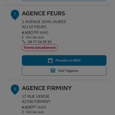
AGENCE FEURS
7
1 AVENUE JEAN JAURES
42110 FEURS
(100 avis)
Note de 4.9 sur 5
4,9
/5
Voir les avis
04 77 26 05 50
Fermé actuellement
Prendre un RDV
Voir l'agence
AGENCE FIRMINY
8
17 RUE VERDIE
42700 FIRMINY
(97 avis)
Note de 4.9 sur 5
4,9
/5
Voir les avis