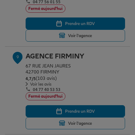
04 77 56 01 55
Fermé aujourd'hui
Prendre un RDV
Voir l'agence
AGENCE FIRMINY
9
67 RUE JEAN JAURES
42700 FIRMINY
(103 avis)
Note de 4.7 sur 5
4,7
/5
Voir les avis
04 77 40 53 53
Fermé aujourd'hui
Prendre un RDV
Voir l'agence