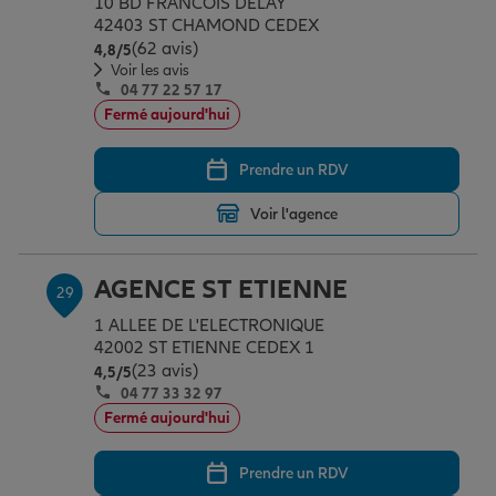
10 BD FRANCOIS DELAY
42403 ST CHAMOND CEDEX
(62 avis)
Note de 4.8 sur 5
4,8
/5
Voir les avis
04 77 22 57 17
Fermé aujourd'hui
Prendre un RDV
Voir l'agence
AGENCE ST ETIENNE
29
1 ALLEE DE L'ELECTRONIQUE
42002 ST ETIENNE CEDEX 1
(23 avis)
Note de 4.5 sur 5
4,5
/5
04 77 33 32 97
Fermé aujourd'hui
Prendre un RDV