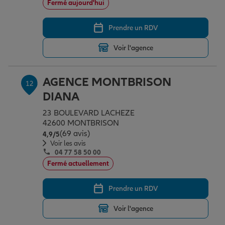
Fermé aujourd'hui
Prendre un RDV
Voir l'agence
AGENCE MONTBRISON
12
DIANA
23 BOULEVARD LACHEZE
42600 MONTBRISON
(69 avis)
Note de 4.9 sur 5
4,9
/5
Voir les avis
04 77 58 50 00
Fermé actuellement
Prendre un RDV
Voir l'agence