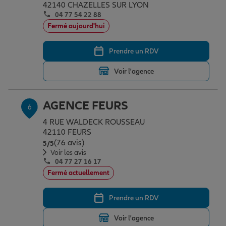
42140 CHAZELLES SUR LYON
04 77 54 22 88
Fermé aujourd'hui
Prendre un RDV
Voir l'agence
AGENCE FEURS
6
4 RUE WALDECK ROUSSEAU
42110 FEURS
(76 avis)
Note de 5 sur 5
5
/5
Voir les avis
04 77 27 16 17
Fermé actuellement
Prendre un RDV
Voir l'agence