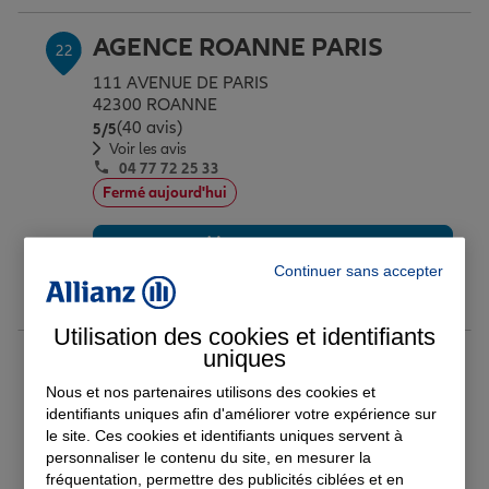
AGENCE ROANNE PARIS
22
111 AVENUE DE PARIS
42300 ROANNE
(40 avis)
Note de 5 sur 5
5
/5
Voir les avis
04 77 72 25 33
Fermé aujourd'hui
Prendre un RDV
Continuer sans accepter
Voir l'agence
Utilisation des cookies et identifiants
uniques
AGENCE SAINT CHAMOND
23
Nous et nos partenaires utilisons des cookies et
11 COURS MONTGOLFIER
identifiants uniques afin d'améliorer votre expérience sur
42400 ST CHAMOND
le site. Ces cookies et identifiants uniques servent à
(124 avis)
Note de 4.9 sur 5
4,9
/5
personnaliser le contenu du site, en mesurer la
Voir les avis
fréquentation, permettre des publicités ciblées et en
04 77 31 00 40