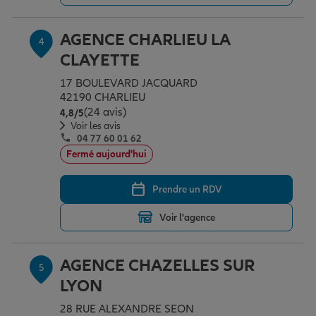
AGENCE CHARLIEU LA
4
CLAYETTE
17 BOULEVARD JACQUARD
42190 CHARLIEU
(24 avis)
Note de 4.8 sur 5
4,8
/5
Voir les avis
04 77 60 01 62
Fermé aujourd'hui
Prendre un RDV
Voir l'agence
AGENCE CHAZELLES SUR
5
LYON
28 RUE ALEXANDRE SEON