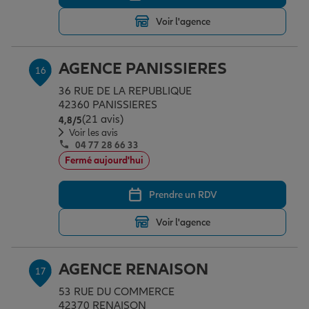
Voir l'agence
AGENCE PANISSIERES
16
36 RUE DE LA REPUBLIQUE
42360 PANISSIERES
(21 avis)
Note de 4.8 sur 5
4,8
/5
Voir les avis
04 77 28 66 33
Fermé aujourd'hui
Prendre un RDV
Voir l'agence
AGENCE RENAISON
17
53 RUE DU COMMERCE
42370 RENAISON