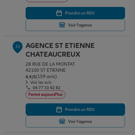
Prendre un RDV
Voir l'agence
AGENCE ST ETIENNE
33
CHATEAUCREUX
28 RUE DE LA MONTAT
42100 ST ETIENNE
(159 avis)
Note de 4.9 sur 5
4,9
/5
Voir les avis
04 77 33 42 82
Fermé aujourd'hui
Prendre un RDV
Voir l'agence