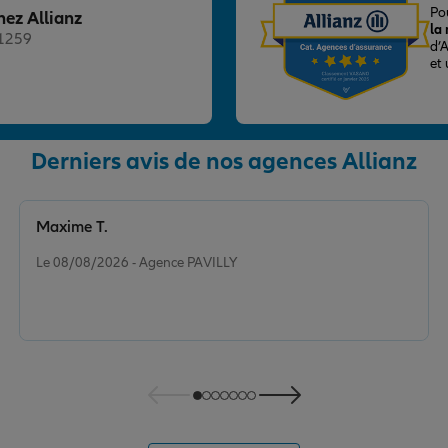
Po
hez Allianz
la
21259
d’
et
Derniers avis de nos agences Allianz
nce
Maxime T.
Note de 5 sur 5
Le 08/08/2026 - Agence PAVILLY