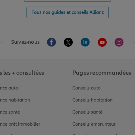
Tous nos guides et conseils Allianz
Aller sur la page Facebook de Allianz
Aller sur la page Twitter de Alli
Aller sur la page Linked
Aller sur la pa
Aller s
Suivez-nous
 les + consultées
Pages recommandées
nce auto
Conseils auto
nce habitation
Conseils habitation
nce santé
Conseils santé
nce prêt immobilier
Conseils emprunteur