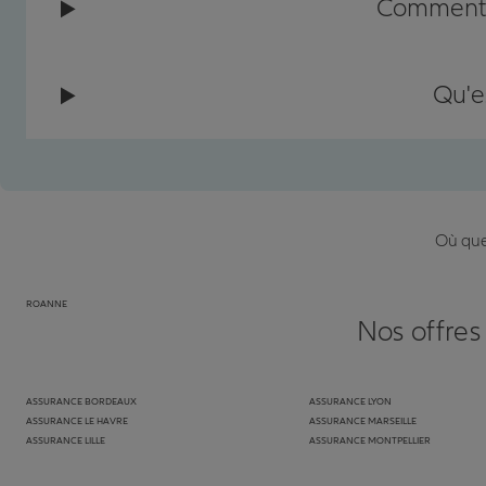
Comment c
Qu'e
Où que 
ROANNE
Nos offres
ASSURANCE BORDEAUX
ASSURANCE LYON
ASSURANCE LE HAVRE
ASSURANCE MARSEILLE
ASSURANCE LILLE
ASSURANCE MONTPELLIER