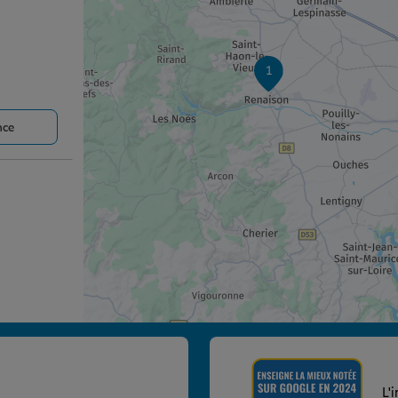
1
nce
nce
L'