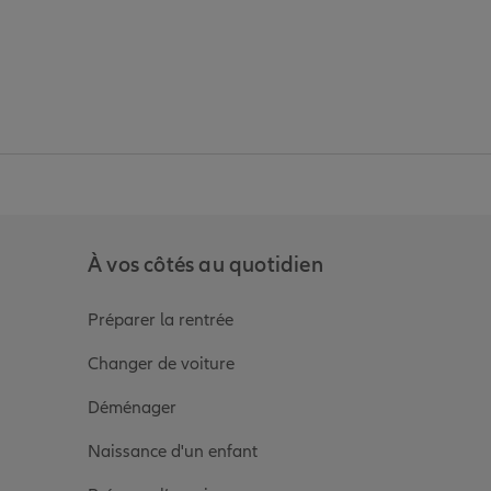
anz
in de Allianz
ge Youtube de Allianz
ur la page Instagram de Allianz
À vos côtés au quotidien
Préparer la rentrée
Changer de voiture
Déménager
Naissance d'un enfant