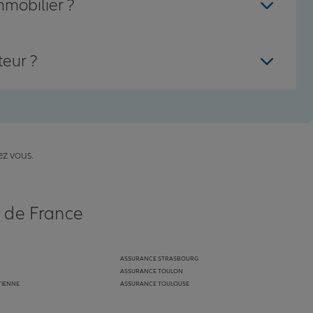
mmobilier ?
teur ?
ez vous.
s de France
ASSURANCE STRASBOURG
ASSURANCE TOULON
TIENNE
ASSURANCE TOULOUSE