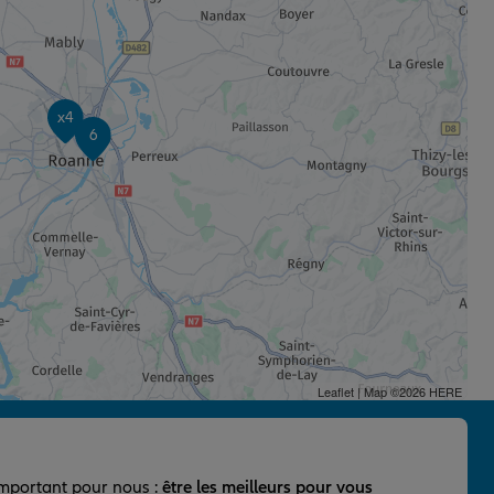
x4
6
Leaflet
| Map ©2026
HERE
important pour nous :
être les meilleurs pour vous