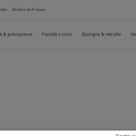
nels
Allianz en France
é & prévoyance
Famille Loisirs
Épargne & retraite
Vo
e Renaison
on : 7 agences Allia
Renaison