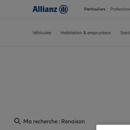
Particuliers
Profession
Véhicules
Habitation & emprunteur
Sant
Accueil
Trouver une agence Allianz
Assurance Loire
Assuranc
Assurance Renais
Ma recherche :
Renaison