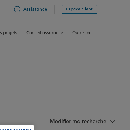
Assistance
Espace client
s projets
Conseil assurance
Outre-mer
nz à proximité de
Modifier ma recherche