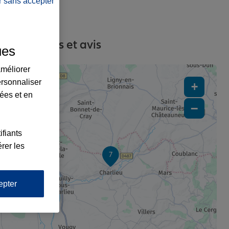
r sans accepter
s, contacts et avis
ues
améliorer
ersonnaliser
+
lées et en
−
ifiants
rer les
7
epter