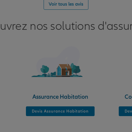
nce
Voir tous les avis
uvrez nos solutions d'assu
nce
E
Assurance Habitation
Co
Devis Assurance Habitation
Dev