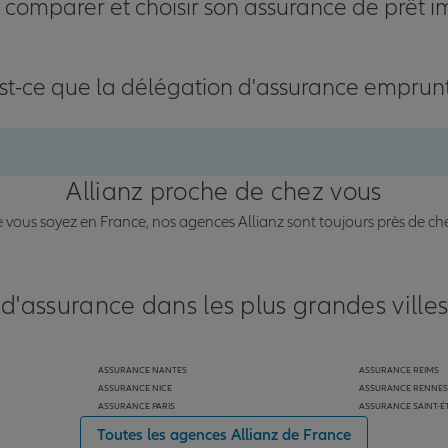
omparer et choisir son assurance de prêt i
st-ce que la délégation d'assurance emprun
Allianz proche de chez vous
vous soyez en France, nos agences Allianz sont toujours près de ch
 d'assurance dans les plus grandes ville
ASSURANCE NANTES
ASSURANCE REIMS
ASSURANCE NICE
ASSURANCE RENNES
ASSURANCE PARIS
ASSURANCE SAINT-É
Toutes les agences Allianz de France