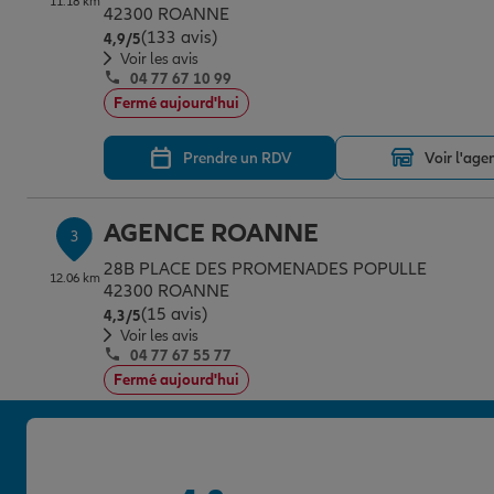
11.18 km
42300 ROANNE
(133 avis)
Note de 4.9 sur 5
4,9
/5
Voir les avis
04 77 67 10 99
Fermé aujourd'hui
Prendre un RDV
Voir l'age
AGENCE ROANNE
3
28B PLACE DES PROMENADES POPULLE
12.06 km
42300 ROANNE
(15 avis)
Note de 4.3 sur 5
4,3
/5
Voir les avis
04 77 67 55 77
Fermé aujourd'hui
Prendre un RDV
Voir l'age