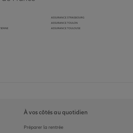
ASSURANCE STRASBOURG
ASSURANCE TOULON
TIENNE
ASSURANCE TOULOUSE
anz
in de Allianz
ge Youtube de Allianz
ur la page Instagram de Allianz
À vos côtés au quotidien
Préparer la rentrée