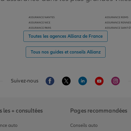
ASSURANCE NANTES
ASSURANCE REIMS
ASSURANCE NICE
ASSURANCE RENNES
ASSURANCE PARIS
ASSURANCE SAINT-É
Toutes les agences Allianz de France
Tous nos guides et conseils Allianz
Aller sur la page Facebook de Allianz
Aller sur la page Twitter de Alli
Aller sur la page Linked
Aller sur la pa
Aller s
Suivez-nous
 les + consultées
Pages recommandées
nce auto
Conseils auto