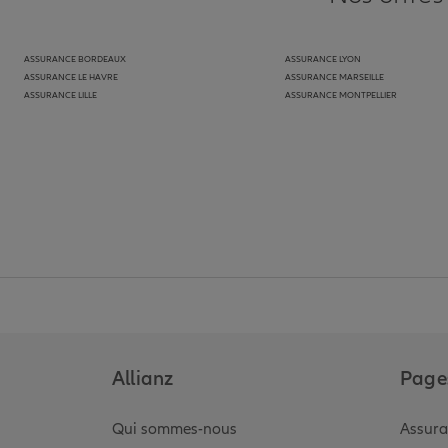
ASSURANCE BORDEAUX
ASSURANCE LYON
ASSURANCE LE HAVRE
ASSURANCE MARSEILLE
ASSURANCE LILLE
ASSURANCE MONTPELLIER
Allianz
Pages
Qui sommes-nous
Assura