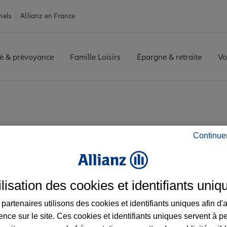
nels
Allianz en France
é & prévoyance
Famille Loisirs
Épargne & retraite
Vo
AU
Avis agence LE COTEAU
Continue
les avis de l'agenc
ilisation des cookies et identifiants uniq
partenaires utilisons des cookies et identifiants uniques afin d'
ence sur le site. Ces cookies et identifiants uniques servent à p