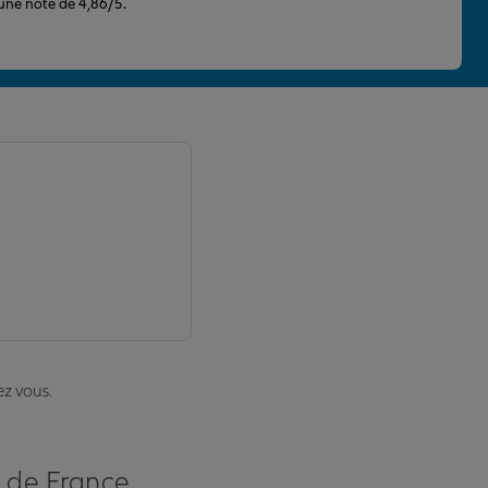
 une note de 4,86/5.
ez vous.
s de France