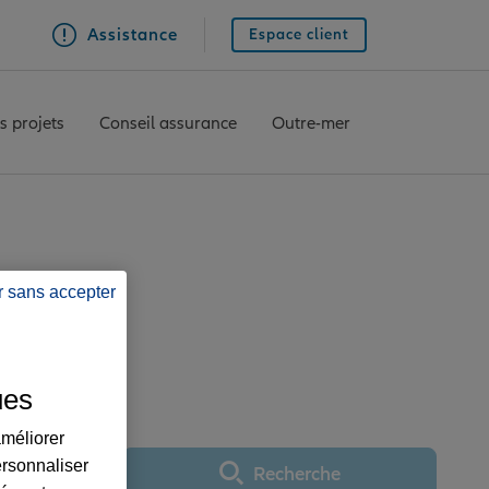
Assistance
Espace client
s projets
Conseil assurance
Outre-mer
r sans accepter
e LE COTEAU
ues
améliorer
ersonnaliser
Recherche
Utiliser ma position