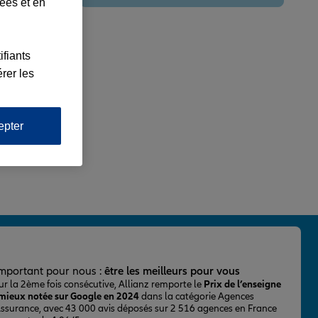
lées et en
ifiants
rer les
epter
important pour nous :
être les meilleurs pour vous
ur la 2ème fois consécutive, Allianz remporte le
Prix de l’enseigne
 mieux notée sur Google en 2024
dans la catégorie Agences
Assurance, avec 43 000 avis déposés sur 2 516 agences en France