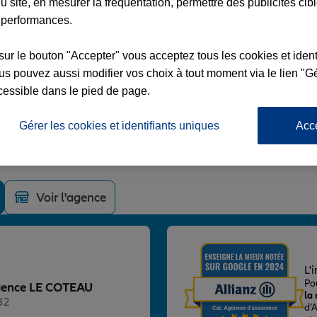
u site, en mesurer la fréquentation, permettre des publicités cib
 performances.
sur le bouton "Accepter" vous acceptez tous les cookies et ident
s pouvez aussi modifier vos choix à tout moment via le lien "Gé
TEAU
cessible dans le pied de page.
TION
Gérer les cookies et identifiants uniques
Acc
Voir l'agence
L'
Po
Agence LE COTEAU
la
32
d’