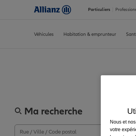
Particuliers
Profession
Véhicules
Habitation & emprunteur
Sant
Accueil
Trouver une agence Allianz
Loire
Le Coteau
LE COTE
Découvrez 
Ma recherche
Ut
Nous et nos 
votre expéri