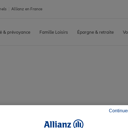
nels
Allianz en France
é & prévoyance
Famille Loisirs
Épargne & retraite
Vo
vis agence ROANNE
z les avis de l'agen
Continue