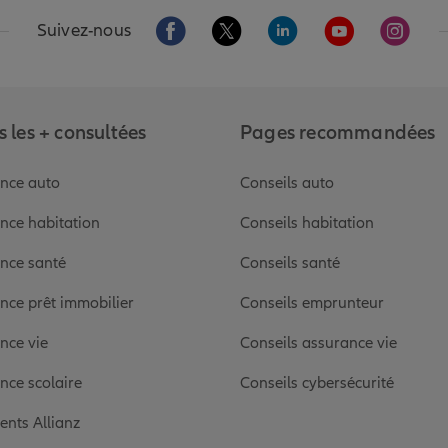
Aller sur la page Facebook de Allianz
Aller sur la page Twitter de Alli
Aller sur la page Linked
Aller sur la pa
Aller s
Suivez-nous
 les + consultées
Pages recommandées
nce auto
Conseils auto
nce habitation
Conseils habitation
nce santé
Conseils santé
nce prêt immobilier
Conseils emprunteur
nce vie
Conseils assurance vie
nce scolaire
Conseils cybersécurité
ients Allianz