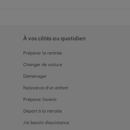
anz
in de Allianz
ge Youtube de Allianz
ur la page Instagram de Allianz
À vos côtés au quotidien
Préparer la rentrée
Changer de voiture
Déménager
Naissance d'un enfant
Préparer l’avenir
Départ à la retraite
J’ai besoin d’assistance