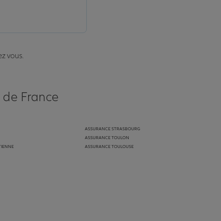
ez vous.
s de France
ASSURANCE STRASBOURG
ASSURANCE TOULON
TIENNE
ASSURANCE TOULOUSE