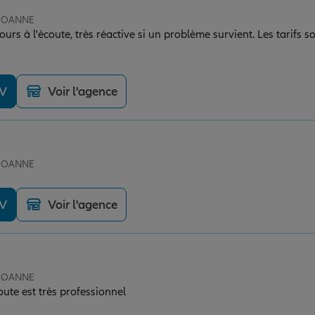
 ROANNE
ours à l'écoute, très réactive si un problème survient. Les tarifs s
DV
Voir l'agence
 ROANNE
DV
Voir l'agence
 ROANNE
coute est très professionnel