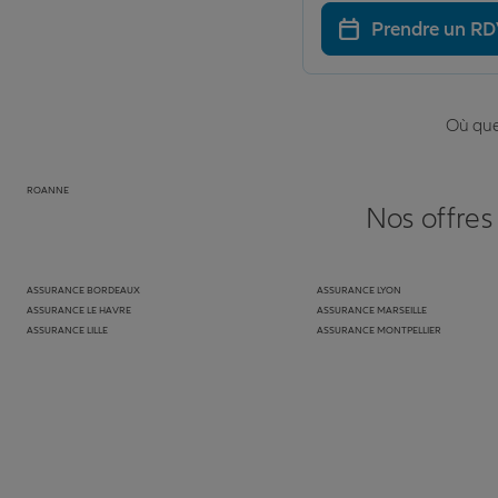
Prendre un R
Où que 
ROANNE
Nos offres
ASSURANCE BORDEAUX
ASSURANCE LYON
ASSURANCE LE HAVRE
ASSURANCE MARSEILLE
ASSURANCE LILLE
ASSURANCE MONTPELLIER