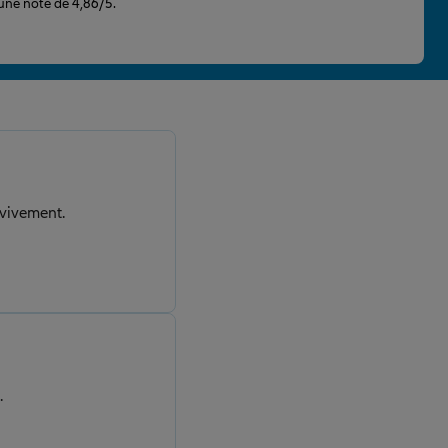
 une note de 4,86/5.
 vivement.
.