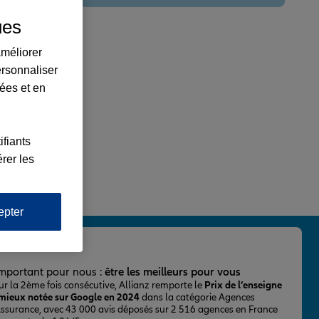
ues
améliorer
ersonnaliser
lées et en
ifiants
rer les
epter
important pour nous :
être les meilleurs pour vous
ur la 2ème fois consécutive, Allianz remporte le
Prix de l’enseigne
 mieux notée sur Google en 2024
dans la catégorie Agences
Assurance, avec 43 000 avis déposés sur 2 516 agences en France