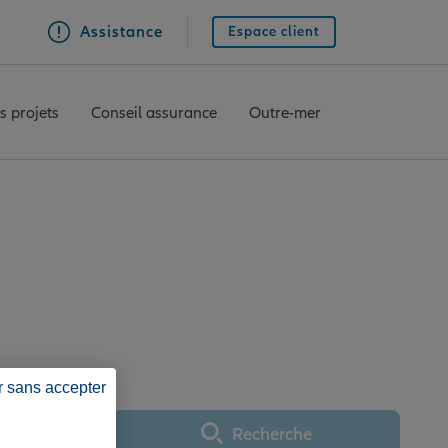
Assistance
Espace client
s projets
Conseil assurance
Outre-mer
ce ROANNE
r sans accepter
Recherche
Utiliser ma position