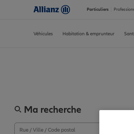
Particuliers
Profession
Véhicules
Habitation & emprunteur
Sant
Accueil
Trouver une agence Allianz
Loire
Roanne
ROANNE
A
Découvre
Ma recherche