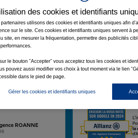
ilisation des cookies et identifiants uniq
partenaires utilisons des cookies et identifiants uniques afin d'
ence sur le site. Ces cookies et identifiants uniques servent à p
NE
u site, en mesurer la fréquentation, permettre des publicités cib
 performances.
LON
sur le bouton "Accepter" vous acceptez tous les cookies et ident
s pouvez aussi modifier vos choix à tout moment via le lien "Gé
cessible dans le pied de page.
Voir l'agence
Gérer les cookies et identifiants uniques
Acc
L'
Po
z Agence ROANNE
la
98
d’