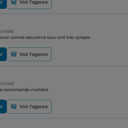
DV
Voir l'agence
 ROANNE
 D'avoir comme assurance tous sont très sympas
DV
Voir l'agence
 ROANNE
 je recommande vivement
DV
Voir l'agence