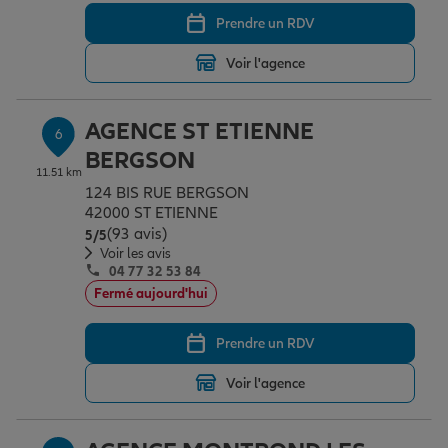
Prendre un RDV
Voir l'agence
AGENCE ST ETIENNE
6
BERGSON
11.51 km
124 BIS RUE BERGSON
42000 ST ETIENNE
(93 avis)
Note de 5 sur 5
5
/5
Voir les avis
04 77 32 53 84
Fermé aujourd'hui
Prendre un RDV
Voir l'agence