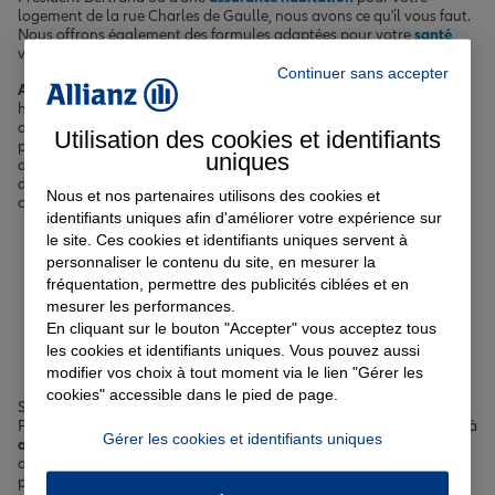
logement de la rue Charles de Gaulle, nous avons ce qu'il vous faut.
Nous offrons également des formules adaptées pour votre
santé
,
votre vie, vos études ou encore votre
prêt immobilier
.
Continuer sans accepter
Andrézieux-Bouthéon
, située dans la Loire, compte plus de 9 000
habitants qui peuvent compter sur notre expertise pour les
accompagner au quotidien. Avec son climat continental et sa
Utilisation des cookies et identifiants
proximité avec Saint-Étienne, cette commune dynamique nécessite
uniques
des
solutions d'assurance
sur mesure que nous sommes en mesure
de vous apporter. Que vous habitiez près du parc des Essarts ou du
Nous et nos partenaires utilisons des cookies et
complexe sportif Le Cabl, nous avons l'assurance qu'il vous faut.
identifiants uniques afin d'améliorer votre expérience sur
le site. Ces cookies et identifiants uniques servent à
Votre assurance auto, moto
personnaliser le contenu du site, en mesurer la
fréquentation, permettre des publicités ciblées et en
ou scooter à Andrézieux-
mesurer les performances.
En cliquant sur le bouton "Accepter" vous acceptez tous
Bouthéon
les cookies et identifiants uniques. Vous pouvez aussi
modifier vos choix à tout moment via le lien "Gérer les
cookies" accessible dans le pied de page.
Se déplacer à Andrézieux-Bouthéon, que ce soit sur l'avenue du
Président Bertrand ou la rue Charles de Gaulle, implique de penser à
Gérer les cookies et identifiants uniques
assurer votre véhicule
, qu'il s'agisse d'une voiture, d'une moto ou
d'un scooter. Nous vous proposons des formules adaptées à votre
profil et vos besoins, avec des options complémentaires pour une