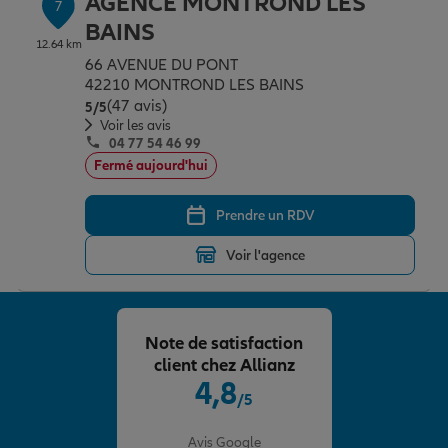
AGENCE MONTROND LES
7
BAINS
12.64 km
66 AVENUE DU PONT
42210 MONTROND LES BAINS
(47 avis)
Note de 5 sur 5
5
/5
Voir les avis
04 77 54 46 99
Fermé aujourd'hui
Prendre un RDV
Voir l'agence
Note de satisfaction
client chez Allianz
4,8
/5
Note de 4.8 sur 5
Avis Google