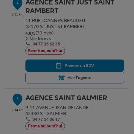
AGENCE SAINT JUST SAINT
4
RAMBERT
3.81 km
11 RUE JOANNES BEAULIEU
42170 ST JUST ST RAMBERT
(31 avis)
Note de 4.8 sur 5
4,8
/5
Voir les avis
04 77 36 62 35
Fermé aujourd'hui
Prendre un RDV
Voir l'agence
AGENCE SAINT GALMIER
5
9-11 AVENUE JEAN DELANDE
7.14 km
42330 ST GALMIER
04 77 54 06 17
Fermé aujourd'hui