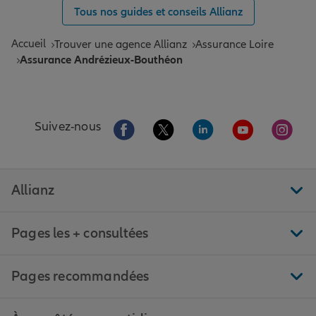
Tous nos guides et conseils Allianz
Accueil
Trouver une agence Allianz
Assurance Loire
Assurance Andrézieux-Bouthéon
Aller sur la page Facebook de Allianz
Aller sur la page Twitter de All
Aller sur la page Linke
Aller sur la pa
Aller 
Suivez-nous
Allianz
Pages les + consultées
Pages recommandées