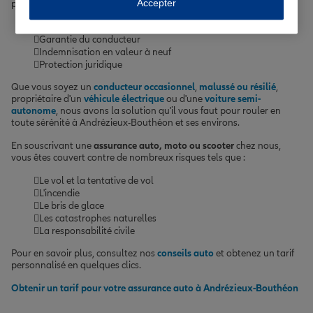
Accepter
protection optimale :
Assistance 24h/24 et 7j/7
Garantie du conducteur
Indemnisation en valeur à neuf
Protection juridique
Que vous soyez un
conducteur occasionnel
,
malussé ou résilié
,
propriétaire d'un
véhicule électrique
ou d'une
voiture semi-
autonome
, nous avons la solution qu'il vous faut pour rouler en
toute sérénité à Andrézieux-Bouthéon et ses environs.
En souscrivant une
assurance auto, moto ou scooter
chez nous,
vous êtes couvert contre de nombreux risques tels que :
Le vol et la tentative de vol
L'incendie
Le bris de glace
Les catastrophes naturelles
La responsabilité civile
Pour en savoir plus, consultez nos
conseils auto
et obtenez un tarif
personnalisé en quelques clics.
Obtenir un tarif pour votre assurance auto à Andrézieux-Bouthéon