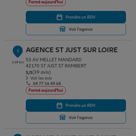
Fermé aujourd'hui
Prendre un RDV
Garantie des accidents de la vie
Voir l'agence
Assurance scolaire
AGENCE ST JUST SUR LOIRE
3
53 AV MELLET MANDARD
3.49 km
Protection juridique
42170 ST JUST ST RAMBERT
(39 avis)
Note de 5 sur 5
5
/5
Voir les avis
04 77 36 49 68
Retraite
Fermé aujourd'hui
Prendre un RDV
Tous nos devis d'assurance
Voir l'agence