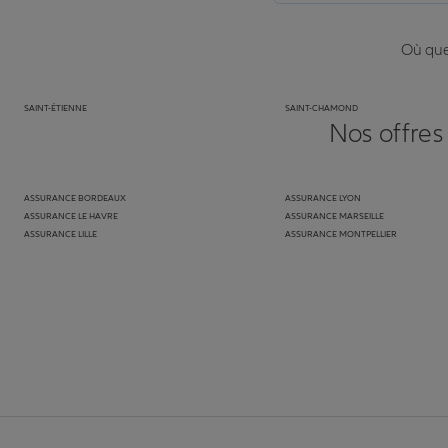
Où que 
SAINT-ÉTIENNE
SAINT-CHAMOND
Nos offres
ASSURANCE BORDEAUX
ASSURANCE LYON
ASSURANCE LE HAVRE
ASSURANCE MARSEILLE
ASSURANCE LILLE
ASSURANCE MONTPELLIER