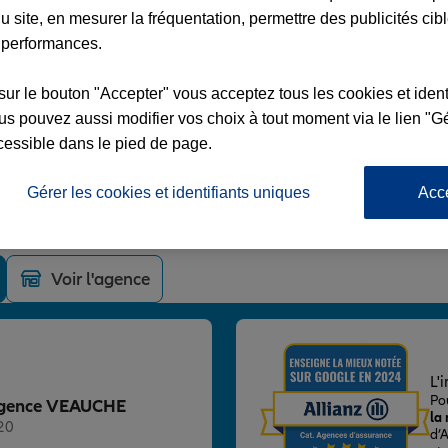
u site, en mesurer la fréquentation, permettre des publicités cib
 performances.
sur le bouton "Accepter" vous acceptez tous les cookies et ident
s pouvez aussi modifier vos choix à tout moment via le lien "Gé
CHE
cessible dans le pied de page.
ARD
Gérer les cookies et identifiants uniques
Acc
Voir l'agence
L'
Po
z Agence VEAUCHE
la
20
d’