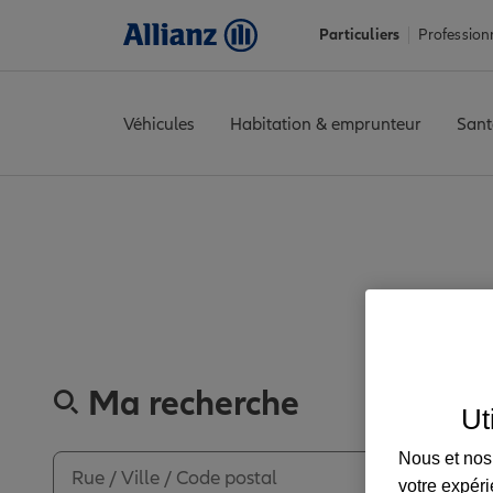
Particuliers
Profession
Véhicules
Habitation & emprunteur
Sant
Accueil
Trouver une agence Allianz
Loire
Veauche
VEAUCHE
Découvrez
Ma recherche
Ut
Nous et nos 
votre expéri