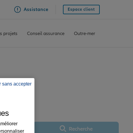
Assistance
Espace client
s projets
Conseil assurance
Outre-mer
ce VEAUCHE
r sans accepter
ues
améliorer
Recherche
ersonnaliser
Utiliser ma position