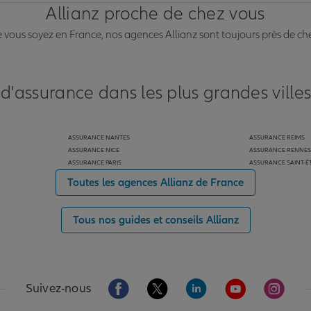
Allianz proche de chez vous
vous soyez en France, nos agences Allianz sont toujours près de ch
 d'assurance dans les plus grandes ville
ASSURANCE NANTES
ASSURANCE REIMS
ASSURANCE NICE
ASSURANCE RENNES
ASSURANCE PARIS
ASSURANCE SAINT-É
Toutes les agences Allianz de France
Tous nos guides et conseils Allianz
Aller sur la page Facebook de Allianz
Aller sur la page Twitter de Alli
Aller sur la page Linked
Aller sur la pa
Aller s
Suivez-nous