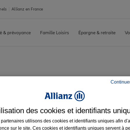
nels
Allianz en France
é & prévoyance
Famille Loisirs
Épargne & retraite
Vo
Avis agence VEAUCHE
 les avis de l'agen
Continue
ilisation des cookies et identifiants uniq
partenaires utilisons des cookies et identifiants uniques afin d'
ence sur le site. Ces cookies et identifiants uniques servent à p