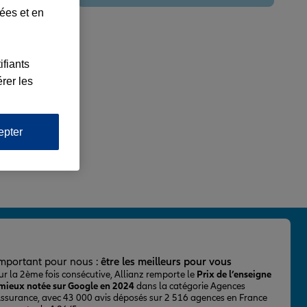
lées et en
ifiants
rer les
epter
important pour nous :
être les meilleurs pour vous
ur la 2ème fois consécutive, Allianz remporte le
Prix de l’enseigne
 mieux notée sur Google en 2024
dans la catégorie Agences
Assurance, avec 43 000 avis déposés sur 2 516 agences en France