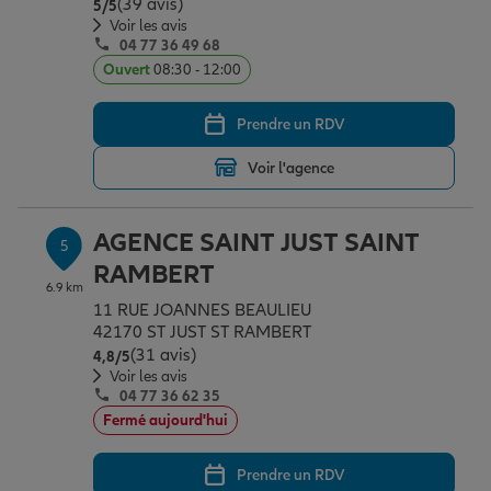
(39 avis)
Note de 5 sur 5
5
/5
Voir les avis
04 77 36 49 68
Ouvert
08:30 - 12:00
Prendre un RDV
Voir l'agence
AGENCE SAINT JUST SAINT
5
RAMBERT
6.9 km
11 RUE JOANNES BEAULIEU
42170 ST JUST ST RAMBERT
(31 avis)
Note de 4.8 sur 5
4,8
/5
Voir les avis
04 77 36 62 35
Fermé aujourd'hui
Prendre un RDV