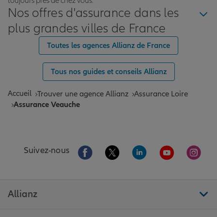
toujours près de chez vous.
Nos offres d'assurance dans les
plus grandes villes de France
Toutes les agences Allianz de France
Tous nos guides et conseils Allianz
Accueil
Trouver une agence Allianz
Assurance Loire
Assurance Veauche
Aller sur la page Facebook de Allianz
Aller sur la page Twitter de All
Aller sur la page Linke
Aller sur la pa
Aller 
Suivez-nous
Allianz