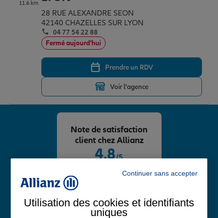
11.6 km
28 RUE ALEXANDRE SEON
42140 CHAZELLES SUR LYON
04 77 54 22 88
Fermé aujourd'hui
Prendre un RDV
Voir l'agence
Note de satisfaction
client chez Allianz
4,8
/5
Note de 4.8 sur 5
Continuer sans accepter
Avis Google
Utilisation des cookies et identifiants
uniques