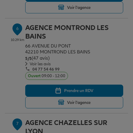
Voir l'agence
AGENCE MONTROND LES
6
BAINS
10.29 km
66 AVENUE DU PONT
42210 MONTROND LES BAINS
(47 avis)
Note de 5 sur 5
5
/5
Voir les avis
04 77 54 46 99
Ouvert
09:00 - 12:00
Prendre un RDV
Voir l'agence
AGENCE CHAZELLES SUR
7
LYON