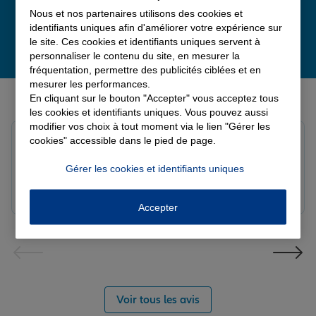
Nous et nos partenaires utilisons des cookies et
identifiants uniques afin d'améliorer votre expérience sur
le site. Ces cookies et identifiants uniques servent à
personnaliser le contenu du site, en mesurer la
fréquentation, permettre des publicités ciblées et en
mesurer les performances.
Derniers avis de nos agences Allianz
En cliquant sur le bouton "Accepter" vous acceptez tous
les cookies et identifiants uniques. Vous pouvez aussi
modifier vos choix à tout moment via le lien "Gérer les
Yayaya M.
cookies" accessible dans le pied de page.
Note de 5 sur 5
Le 07/08/2026 - Agence NANTERRE
Gérer les cookies et identifiants uniques
Merci à Madi pour son écoute et ces conseils précieux.
Réactif et efficace le service impeccable
Accepter
Voir tous les avis