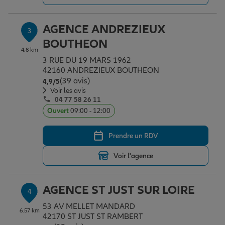
AGENCE ANDREZIEUX
3
Garantie des accidents de la vie
BOUTHEON
4.8 km
3 RUE DU 19 MARS 1962
Assurance scolaire
42160 ANDREZIEUX BOUTHEON
(39 avis)
Note de 4.9 sur 5
4,9
/5
Voir les avis
04 77 58 26 11
Protection juridique
Ouvert
09:00 - 12:00
Prendre un RDV
Retraite
Voir l'agence
Tous nos devis d'assurance
AGENCE ST JUST SUR LOIRE
4
53 AV MELLET MANDARD
6.57 km
42170 ST JUST ST RAMBERT