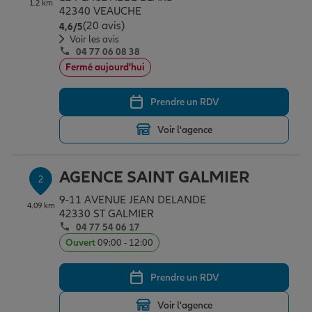
1.2 km
Épargne & retraite
Assurance emprunteur
Prévoyance et dépendance
Protection de la famille
42340 VEAUCHE
(20 avis)
Note de 4.6 sur 5
4,6
/5
Voir les avis
04 77 06 08 38
Vos projets
Assurance animal de compagnie
Protection juridique
Plan épargne retraite
Fermé aujourd'hui
Prendre un RDV
Conseil assurance
Assurance vie
Partir en vacances
Voir l'agence
Outre-mer
Placements financiers
Déménager
AGENCE SAINT GALMIER
2
9-11 AVENUE JEAN DELANDE
4.09 km
Professionnels
Investissements immobiliers
Changer de voiture
Assurance auto
42330 ST GALMIER
04 77 54 06 17
Ouvert
09:00 - 12:00
Allianz en France
Transmission
Départ à la retraite
Assurance habitation
Prendre un RDV
Voir l'agence
Préparer l’avenir
Le Pack Famille