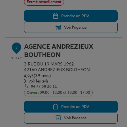
Fermé actuellement
Prendre un RDV
Garantie des accidents de la vie
Voir l'agence
Assurance scolaire
AGENCE ANDREZIEUX
3
BOUTHEON
3.81 km
Protection juridique
3 RUE DU 19 MARS 1962
42160 ANDREZIEUX BOUTHEON
(39 avis)
Note de 4.9 sur 5
4,9
/5
Retraite
Voir les avis
04 77 58 26 11
Ouvert
09:00 - 12:00 et 13:00 - 17:00
Tous nos devis d'assurance
Prendre un RDV
Voir l'agence