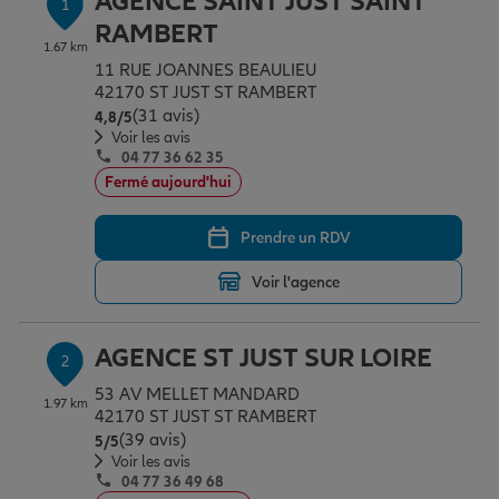
AGENCE SAINT JUST SAINT
1
Épargne & retraite
Assurance emprunteur
Prévoyance et dépendance
Protection de la famille
RAMBERT
1.67 km
11 RUE JOANNES BEAULIEU
42170 ST JUST ST RAMBERT
Vos projets
Assurance animal de compagnie
Protection juridique
Plan épargne retraite
(31 avis)
Note de 4.8 sur 5
4,8
/5
Voir les avis
04 77 36 62 35
Conseil assurance
Assurance vie
Partir en vacances
Fermé aujourd'hui
Prendre un RDV
Outre-mer
Placements financiers
Déménager
Voir l'agence
Professionnels
Investissements immobiliers
Changer de voiture
Assurance auto
AGENCE ST JUST SUR LOIRE
2
53 AV MELLET MANDARD
1.97 km
Allianz en France
Transmission
Départ à la retraite
Assurance habitation
42170 ST JUST ST RAMBERT
(39 avis)
Note de 5 sur 5
5
/5
Voir les avis
04 77 36 49 68
Préparer l’avenir
Le Pack Famille