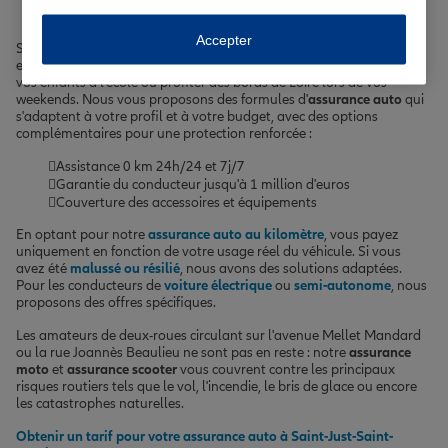
Accepter
Se déplacer en toute sérénité à Saint-Just-Saint-Rambert est
essentiel, que ce soit pour rejoindre votre lieu de travail, emmener
vos enfants à l'école ou profiter des bords de Loire lors de vos
weekends. Nous vous proposons des formules d'
assurance auto
qui
s'adaptent à votre profil et à votre budget, avec des options
complémentaires pour une protection renforcée :
Assistance 0 km 24h/24 et 7j/7
Garantie du conducteur jusqu'à 1 million d'euros
Couverture des accessoires et équipements
En optant pour notre
assurance auto au kilomètre
, vous payez
uniquement en fonction de votre usage réel du véhicule. Si vous
avez été
malussé ou résilié
, nous avons des solutions adaptées.
Pour les conducteurs de
voiture électrique
ou
semi-autonome
, nous
proposons des offres spécifiques.
Les amateurs de deux-roues circulant sur l'avenue Mellet Mandard
ou la rue Joannès Beaulieu ne sont pas en reste : notre
assurance
moto
et
assurance scooter
vous couvrent contre les principaux
risques routiers tels que le vol, l'incendie, le bris de glace ou encore
les catastrophes naturelles.
Obtenir un tarif pour votre assurance auto à Saint-Just-Saint-