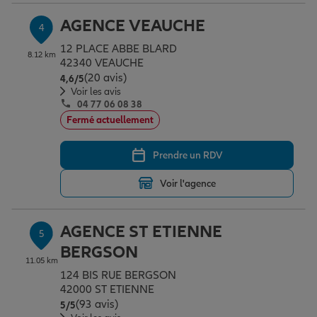
AGENCE VEAUCHE
4
12 PLACE ABBE BLARD
8.12 km
42340 VEAUCHE
(20 avis)
Note de 4.6 sur 5
4,6
/5
Voir les avis
04 77 06 08 38
Fermé actuellement
Prendre un RDV
Voir l'agence
AGENCE ST ETIENNE
5
BERGSON
11.05 km
124 BIS RUE BERGSON
42000 ST ETIENNE
(93 avis)
Note de 5 sur 5
5
/5