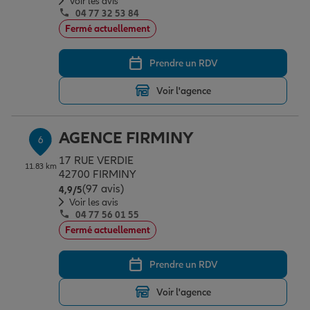
Voir les avis
04 77 32 53 84
Fermé actuellement
Prendre un RDV
Voir l'agence
AGENCE FIRMINY
6
17 RUE VERDIE
11.83 km
42700 FIRMINY
(97 avis)
Note de 4.9 sur 5
4,9
/5
Voir les avis
04 77 56 01 55
Fermé actuellement
Prendre un RDV
Voir l'agence