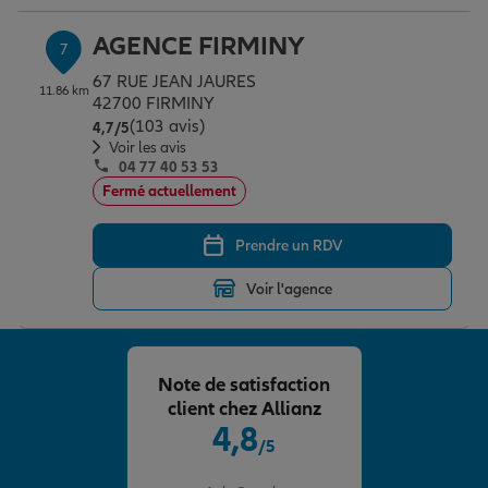
AGENCE FIRMINY
7
67 RUE JEAN JAURES
11.86 km
42700 FIRMINY
(103 avis)
Note de 4.7 sur 5
4,7
/5
Voir les avis
04 77 40 53 53
Fermé actuellement
Prendre un RDV
Voir l'agence
Note de satisfaction
client chez Allianz
4,8
/5
Note de 4.8 sur 5