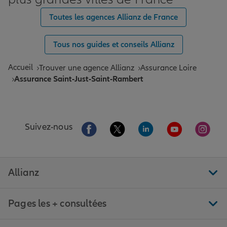
Toutes les agences Allianz de France
Tous nos guides et conseils Allianz
Accueil
Trouver une agence Allianz
Assurance Loire
Assurance Saint-Just-Saint-Rambert
Aller sur la page Facebook de Allianz
Aller sur la page Twitter de All
Aller sur la page Linke
Aller sur la pa
Aller 
Suivez-nous
Allianz
Pages les + consultées