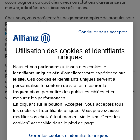
accompagnons au quotidien avec nos solutions d'
assurance
sur
mesure, adaptées à vos besoins spécifiques.
Chez nous, vous accéderez à une gamme complète de produits pour
protéger votre véhicule avec une
assurance auto
, votre deux-roues
grâce à notre
assurance moto
, votre logement via une
assurance
Continuer sans accepter
habitation
, votre santé en souscrivant une
complémentaire santé
ainsi que vos projets immobiliers avec notre
assurance emprunteur
.
Nos agents expérimentés sont à votre écoute pour vous guider vers
Utilisation des cookies et identifiants
les garanties les plus pertinentes en fonction de votre situation
personnelle.
uniques
Que vous soyez un jeune actif, une famille, un senior ou un étudiant,
Nous et nos partenaires utilisons des cookies et
nous avons la solution d'
assurance
qu'il vous faut à Saint-Just-Saint-
identifiants uniques afin d'améliorer votre expérience sur
Rambert. Nous mettons un point d'honneur à vous proposer des
le site. Ces cookies et identifiants uniques servent à
contrats flexibles et évolutifs, qui s'adaptent aux changements de
personnaliser le contenu du site, en mesurer la
votre vie : déménagement, arrivée d'un enfant, acquisition d'un
fréquentation, permettre des publicités ciblées et en
nouveau véhicule... Avec nous, vous êtes certain d'être bien couvert à
chaque instant.
mesurer les performances.
En cliquant sur le bouton "Accepter" vous acceptez tous
les cookies et identifiants uniques. Vous pouvez aussi
Votre assurance auto, moto
modifier vos choix à tout moment via le lien "Gérer les
cookies" accessible dans le pied de page.
ou scooter à Saint-Just-Saint-
Rambert
Gérer les cookies et identifiants uniques