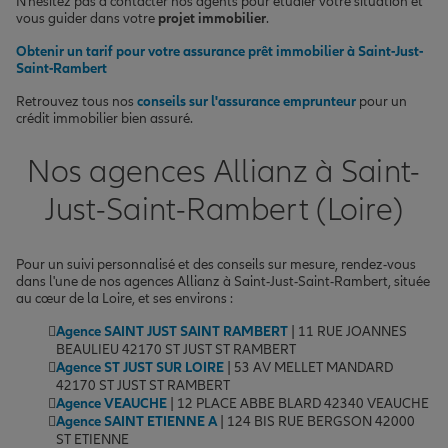
N'hésitez pas à contacter nos agents pour étudier votre situation et
vous guider dans votre
projet immobilier
.
Obtenir un tarif pour votre assurance prêt immobilier à Saint-Just-
Saint-Rambert
Retrouvez tous nos
conseils sur l'assurance emprunteur
pour un
crédit immobilier bien assuré.
Nos agences Allianz à Saint-
Just-Saint-Rambert (Loire)
Pour un suivi personnalisé et des conseils sur mesure, rendez-vous
dans l'une de nos agences Allianz à Saint-Just-Saint-Rambert, située
au cœur de la Loire, et ses environs :
Agence SAINT JUST SAINT RAMBERT
| 11 RUE JOANNES
BEAULIEU 42170 ST JUST ST RAMBERT
Agence ST JUST SUR LOIRE
| 53 AV MELLET MANDARD
42170 ST JUST ST RAMBERT
Agence VEAUCHE
| 12 PLACE ABBE BLARD 42340 VEAUCHE
Agence SAINT ETIENNE A
| 124 BIS RUE BERGSON 42000
ST ETIENNE