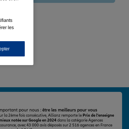
ifiants
rer les
epter
important pour nous :
être les meilleurs pour vous
ur la 2ème fois consécutive, Allianz remporte le
Prix de l’enseigne
 mieux notée sur Google en 2024
dans la catégorie Agences
Assurance, avec 43 000 avis déposés sur 2 516 agences en France