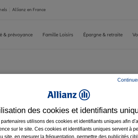
nels
Allianz en France
é & prévoyance
Famille Loisirs
Épargne & retraite
Vo
 ETIENNE
Avis agence SAINT ETIENNE
Continue
s avis de l'agence 
ilisation des cookies et identifiants uniq
partenaires utilisons des cookies et identifiants uniques afin d'
ence sur le site. Ces cookies et identifiants uniques servent à p
u site, en mesurer la fréquentation, permettre des publicités cib