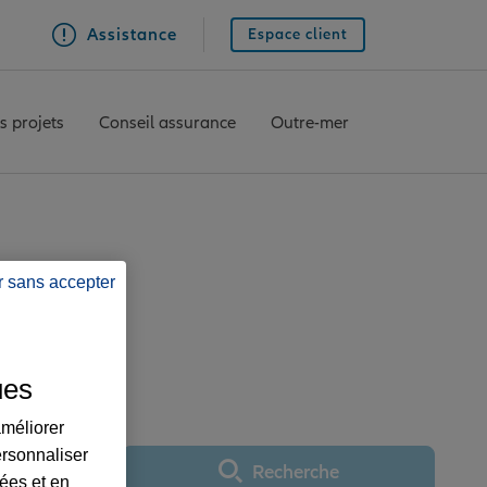
Assistance
Espace client
s projets
Conseil assurance
Outre-mer
r sans accepter
SAINT ETIENNE
ues
améliorer
ersonnaliser
Recherche
Utiliser ma position
lées et en