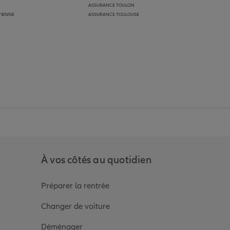
ASSURANCE TOULON
TIENNE
ASSURANCE TOULOUSE
anz
in de Allianz
ge Youtube de Allianz
ur la page Instagram de Allianz
À vos côtés au quotidien
Préparer la rentrée
Changer de voiture
Déménager