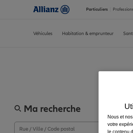
Particuliers
Profession
Véhicules
Habitation & emprunteur
Sant
Accueil
Trouver une agence Allianz
Loire
Saint-Étienne
SAINT
Découvrez le
Ut
Ma recherche
Nous et nos 
votre expéri
le contenu d