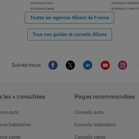
ASSURANCE NICE
ASSURANCE RENNES
ASSURANCE PARIS
ASSURANCE SAINT-É
Toutes les agences Allianz de France
Tous nos guides et conseils Allianz
Aller sur la page Facebook de Allianz
Aller sur la page Twitter de Alli
Aller sur la page Linked
Aller sur la pa
Aller s
Suivez-nous
 les + consultées
Pages recommandées
nce auto
Conseils auto
nce habitation
Conseils habitation
nce santé
Conseils santé