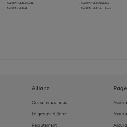
ASSURANCE LE HAVRE
ASSURANCE MARSEILLE
ASSURANCE LILLE
ASSURANCE MONTPELLIER
Allianz
Pages
Qui sommes-nous
Assura
Le groupe Allianz
Assura
Recrutement
Assura