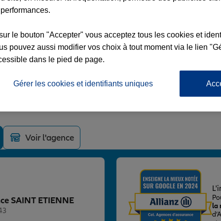
 performances.
sur le bouton "Accepter" vous acceptez tous les cookies et ident
s pouvez aussi modifier vos choix à tout moment via le lien "Gé
cessible dans le pied de page.
 ETIENNE
BERATION
Gérer les cookies et identifiants uniques
Acc
CEDEX 1
Voir l'agence
L'
Po
gence SAINT ETIENNE
la
43
d’