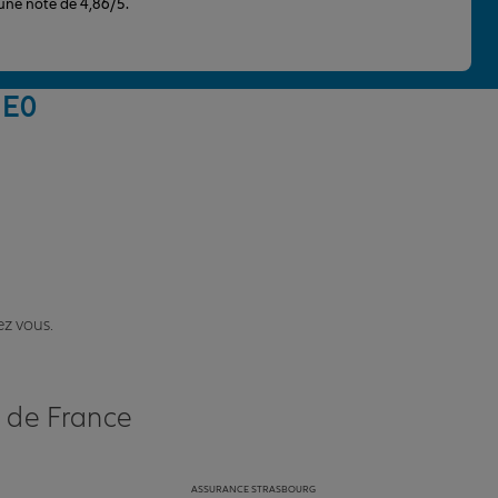
 une note de 4,86/5.
NE
0
ez vous.
s de France
ASSURANCE STRASBOURG